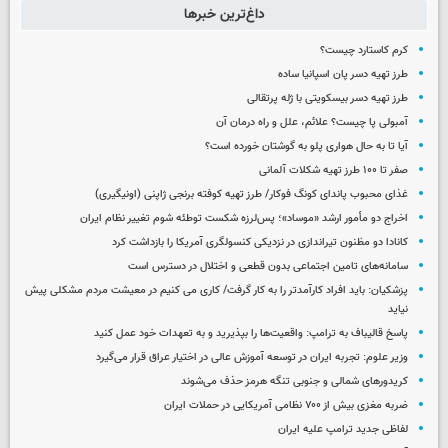
داغ‌ترین خبرها
کرم کاستارد چیست؟
طرز تهیه دسر پان اسپانیا ساده
طرز تهیه دسر بیسکویتی با ژله پرتقالی
آمبولی پا چیست؟ علائم، علل و راه درمان آن
آیا تا به حال هواری پلو به گوشتان خورده است؟
صفر تا ۱۰۰ طرز تهیه شکلات آلمانی
غذای محبوب پاندای کونگ فوکار/ طرز تهیه کوفته برنجی ژاپنی (اونیگیری)
اخراج دو مأمور ارشد «موساد»؛ پس‌لرزه شکست توطئه شوم تغییر نظام ایران
کانادا دو مظنون تیراندازی در نزدیکی کنسولگری آمریکا را بازداشت کرد
سامانه‌های تامین اجتماعی بدون قطعی و اختلال در دسترس است
پزشکیان: باید افراد کارآمدتر را به کار گرفت/ کاری می کنیم در معیشت مردم مشکلی پیش
نیاید
پاسخ قالیباف به ترامپ: واقعیت‌ها را بپذیرید و به تعهدات خود عمل کنید
وزیر علوم: تجربه ایران در توسعه آموزش عالی در اختیار عراق قرار می‌گیرد
کریدورهای شمالی و جنوبی تنگه هرمز حذف می‌شوند
ضربه مغزی بیش از ۷۰۰ نظامی آمریکایی در حملات ایران
لفاظی جدید ترامپ علیه ایران