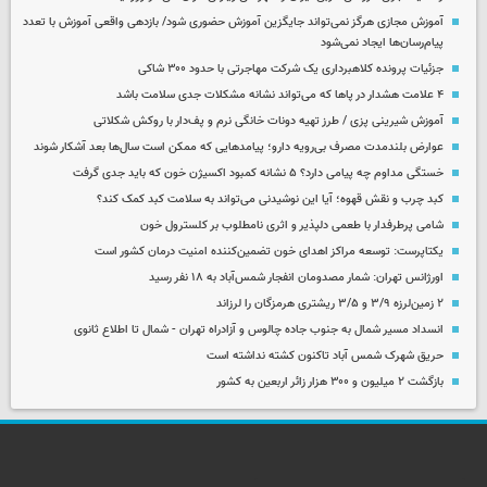
آموزش مجازی هرگز نمی‌تواند جایگزین آموزش حضوری شود/ بازدهی واقعی آموزش با تعدد
پیام‌رسان‌ها ایجاد نمی‌شود
جزئیات پرونده کلاهبرداری یک شرکت مهاجرتی با حدود ۳۰۰ شاکی
۴ علامت هشدار در پاها که می‌تواند نشانه مشکلات جدی سلامت باشد
آموزش شیرینی پزی / طرز تهیه دونات خانگی نرم و پف‌دار با روکش شکلاتی
عوارض بلندمدت مصرف بی‌رویه دارو؛ پیامدهایی که ممکن است سال‌ها بعد آشکار شوند
خستگی مداوم چه پیامی دارد؟ ۵ نشانه کمبود اکسیژن خون که باید جدی گرفت
کبد چرب و نقش قهوه؛ آیا این نوشیدنی می‌تواند به سلامت کبد کمک کند؟
شامی پرطرفدار با طعمی دلپذیر و اثری نامطلوب بر کلسترول خون
یکتاپرست: توسعه مراکز اهدای خون تضمین‌کننده امنیت درمان کشور است
اورژانس تهران: شمار مصدومان انفجار شمس‌آباد به ۱۸ نفر رسید
۲ زمین‌لرزه ۳/۹ و ۳/۵ ریشتری هرمزگان را لرزاند
انسداد مسیر شمال به جنوب جاده چالوس و آزادراه تهران - شمال تا اطلاع ثانوی
حریق شهرک شمس آباد تاکنون کشته نداشته است
بازگشت ۲ میلیون و ۳۰۰ هزار زائر اربعین به کشور