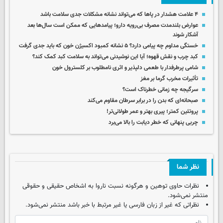
۴ علامت هشدار در پاها که می‌تواند نشانه مشکلات جدی سلامت باشد
عوارض بلندمدت مصرف بی‌رویه دارو؛ پیامدهایی که ممکن است سال‌ها بعد
آشکار شوند
خستگی مداوم چه پیامی دارد؟ ۵ نشانه کمبود اکسیژن خون که باید جدی گرفت
کبد چرب و نقش قهوه؛ آیا این نوشیدنی می‌تواند به سلامت کبد کمک کند؟
شامی پرطرفدار با طعمی دلپذیر و اثری نامطلوب بر کلسترول خون
تأثیرات مخرب گرما بر مغز
سرگیجه چه زمانی خطرناک است؟
صبحانه‌ای که بدن‌ را در برابر سرطان مقاوم‌ می‌کند
پروتئین کمتر؛ پیری بهتر و عمر طولانی‌تر!
چربی پنهانی که خطر دیابت را بالا می‌برد
نظر شما
نظرات حاوی توهین و هرگونه نسبت ناروا به اشخاص حقیقی و حقوقی
منتشر نمی‌شود.
نظراتی که غیر از زبان فارسی یا غیر مرتبط با خبر باشد منتشر نمی‌شود.