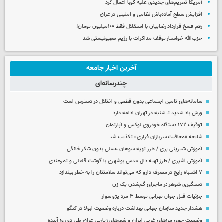
آمریکا تحریم‌های جدیدی علیه کوبا اعمال کرد
افزایش سطح آماده‌باش نظامی و امنیتی در عراق
رقم فسخ قرارداد رضاییان با استقلال فقط ۱۰۰میلیون تومان!
حزب‌الله خواستار توقف مذاکرات با رژیم صهیونیستی شد
آخرین اخبار جامعه
چندرسانه‌ای
سامانه‌های تامین اجتماعی بدون قطعی و اختلال در دسترس است
وزش باد شدید تا شنبه در تهران ادامه دارد
توقیف ۱۷۲ دستگاه خودروی لوکس و آپارتمان
شایعه «معافیت سربازان فراری» تکذیب شد
آموزش شیرینی پزی / طرز تهیه سوهان عسلی بدون شکر خانگی
آموزش آشپزی / طرز تهیه دال عدس بوشهری با گوشت قلقلی و تمرهندی
۷ اشتباه رایج در مصرف دارو که می‌تواند سلامتتان را به خطر بیندازد
دستگیری شوهر در ماجرای گم‌شدن یک زن
جزئیات قتل جوان تهرانی توسط ۳ مرد پژو سوار
هشدار جدید سازمان جهانی بهداشت درباره وضعیت ابولا در کنگو
وضعیت جوی مرزهای غربی ایران و شهرهای زیارتی عراق طی دو روز آینده