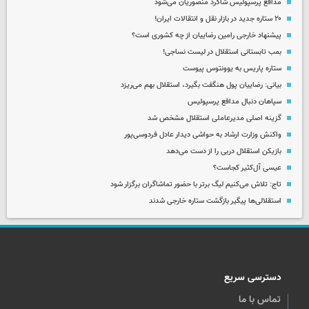
مدافع پرسپولیس شاگرد منصوریان می‌شود
۲۰ ستاره جدید در بازار نقل و انتقالات ایران!
پیشنهاد خارجی رامین رضاییان از چه کشوری است؟
بمب تابستانی استقلال در لیست نساجی!
ستاره پاریس به یوونتوس پیوست
بیانی: رضاییان پول هنگفت بگیرد، استقلال بهم می‌ریزد
سپاهان دنبال مدافع پرسپولیس
گزینه اصلی مدیرعاملی استقلال مشخص شد
واکنش وزارت ارشاد به حواشی دیدار عادل فردوسی‌پور
بازیکن استقلال دربی را از دست می‌دهد
عیسی آل‌کثیر کجاست؟
تاج: تلاش می‌کنیم لیگ برتر با حضور تماشاگران برگزار شود
استقلالی‌ها پیگیر بازگشت ستاره خارجی شدند
دسترسی سریع
تماس با ما