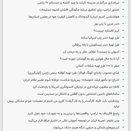
تیراندازی مرگبار در مدرسه‌ تایلند با چند کشته و دست‌کم ۲۰ زخمی
دستور ترامپ برای تحقیق درباره چگونگی افشای کمبود تسلیحات
هواشناسی امروز ایران/ گردوخاک و کاهش کیفیت هوا در بعضی استان‌ها
دسر عربی با پتی بور
کرم کاستارد چیست؟
طرز تهیه دسر پان اسپانیا ساده
طرز تهیه دسر بیسکویتی با ژله پرتقالی
آمبولی پا چیست؟ علائم، علل و راه درمان آن
آیا تا به حال هواری پلو به گوشتان خورده است؟
صفر تا ۱۰۰ طرز تهیه شکلات آلمانی
غذای محبوب پاندای کونگ فوکار/ طرز تهیه کوفته برنجی ژاپنی (اونیگیری)
اخراج دو مأمور ارشد «موساد»؛ پس‌لرزه شکست توطئه شوم تغییر نظام ایران
کانادا دو مظنون تیراندازی در نزدیکی کنسولگری آمریکا را بازداشت کرد
سامانه‌های تامین اجتماعی بدون قطعی و اختلال در دسترس است
پزشکیان: باید افراد کارآمدتر را به کار گرفت/ کاری می کنیم در معیشت مردم مشکلی پیش
نیاید
پاسخ قالیباف به ترامپ: واقعیت‌ها را بپذیرید و به تعهدات خود عمل کنید
وزیر علوم: تجربه ایران در توسعه آموزش عالی در اختیار عراق قرار می‌گیرد
کریدورهای شمالی و جنوبی تنگه هرمز حذف می‌شوند