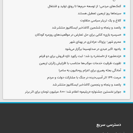
کمک‌های مردمی؛ از توسعه حرم‌ها تا رونق تولید و اشتغال
سینماها روز اربعین تعطیل هستند
کلاغ و یک تریلر سیاسی متفاوت
پانصد و پنجاه و ششمین کاغذخبر ایسکانیوز منتشر شد
«سرسره بازی» کتابی برای حل تعارض در موقعیت‌های روزمره کودکان
محرم شهر؛ پژواک عزاداری در پهنای شهر
یادبود اکبر عبدی در صداوسیما برگزار می‌شود
«زنده‌شور» از «استخر» رد شد؛ ثبت رکورد تازه فروش برای دو فیلم
تقویت ظرفیت خدمات موکب‌ها متناسب با افزایش زائران اربعین
آمادگی بعثه رهبری برای اعزام روحانیون به سامرا
مرمت ۱۴۹ اثر آسیب‌دیده در جنگ با مشارکت دولت و مردم
پانصد و پنجاه و پنجمین کاغذخبر ایسکانیوز منتشر شد
جوایز نخستین جشنواره «ریلیمو» اعلام شد؛ ۸۰۰ میلیون تومان برای اثر برتر
دسترسی سریع