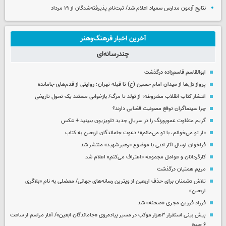
نتایج آزمون مدارس سمپاد اعلام شد/ ثبت‌نام پذیرفته‌شدگان از ۱۹ مرداد
آخرین اخبار فرهنگ‌وهنر
چندرسانه‌ای
ابوالقاسم قاسم‌زاده درگذشت
پرواز دل‌ها از میدان امام حسین (ع) تا قبله تهران؛ روایتی از قدم‌های جامانده
انتشار کتاب انقلاب مشروطه؛ از تولد تا مرگ/ بازخوانی مستند یک تحول تاریخی
چرا سینماگران توقع مصونیت قضایی دارند؟
گریم متفاوت عموپورنگ را در سریال جدید تلویزیون ببینید + عکس
«از تو می‌خوانم، با تو می‌مانم»؛ دعوت جاماندگان اربعین به کتاب
فراخوان ارسال آثار ادبی با موضوع «رهبر شهید» منتشر شد
کارگردانان و عوامل مجموعه «اعتراف می‌کنم» اعلام شد
مریم همتیان درگذشت
تلاش دشمنان برای حذف اربعین از ویترین رسانه‌های جهانی/ معضلی به نام «بلاگری
اربعین»
فرزاد فرزین مجری «صحنه» شد
پیش بینی استقرار ۳هزار موکب در مسیر پیاده‌روی «جاماندگان ابعین»/ آغاز مراسم از ساعت
۶ صبح