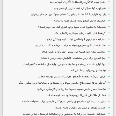
پشت پرده کلافگی در تابستان؛ تأثیرات گرما بر مغز
طرز تهیه کیک برگردان انبه؛ دنیایی از طعم و بو
راز تازه آلزایمر کشف شد/ ردپای پلاک‌های میتوکندری در مغز بیماران
ایرانی‌ها از نظر آی‌کیو رتبه چندم جهان را دارند؟
هندوانه یا طالبی؛ کدام‌ میوه برای کنترل قند خون بهتر است؟
گربه‌ها شاید کلید درمان سرطان در انسان باشند
آغاز ثبت‌نام‌ آزمون کارشناسی ارشد علوم پزشکی از فردا
هشدار نمایندگان جمهوری‌خواه به ترامپ درباره جنگ علیه ایران
متلاشی شدن یک هسته تروریستی خطرناک در غرب عراق
چرا قبوض برق برخی مشترکان افزایش چند برابری داشت؟
پزشکیان: خدمت بی‌منت و مشارکت مردمی، پایه حل مشکلات کشور است
بیفوما در پرسپولیس ماندنی شد
ایران، شریک اتحادیه اقتصادی اوراسیا در مسیر توسعه تجارت
آمادگی مرکز اسناد دفاع مقدس سپاه برای همکاری با رسانه‌ها در روایتگری جنگ
نشست خبری رئیس‌جمهور همزمان با روز خبرنگار برگزار می‌شود
هشدار اطلاعاتی آمریکا: روسیه شاید به ناتو حمله کند
یمن به عربستان: تمام جهان را هم بسیج کنی فایده‌ای برایت نخواهد داشت
حملات پهپادی و شهپادی اوکراین علیه روسیه
انصارالله: پاکستان و ترکیه به پوششی برای تجاوزات عربستان تبدیل نشوند