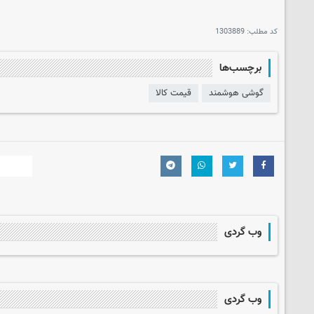
کد مطلب:
1303889
برچسب‌ها
گوشی هوشمند
قیمت کالا
وب گردی
وب گردی