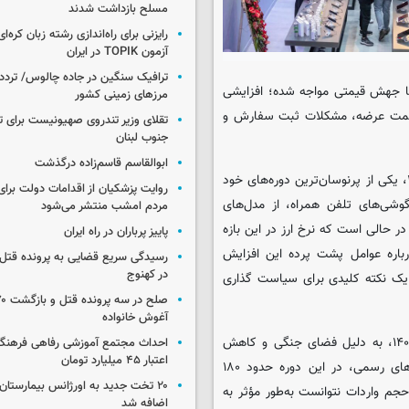
مسلح بازداشت شدند
رایزنی برای راه‌اندازی رشته زبان کره‌ای
آزمون TOPIK در ایران
ترافیک سنگین در جاده چالوس/ تردد 
ر با جهش قیمتی مواجه شده؛ افزایشی
مرزهای زمینی کشور
در سمت عرضه، مشکلات ثبت سفارش و
تقلای وزیر تندروی صهیونیست برای ت
جنوب لبنان
ابوالقاسم قاسم‌زاده درگذشت
حوزه تلفن همراه در فاصله دو ماه پایانی سال ۱۴۰۴ و ابتدای سال ۱۴۰۵، یکی از پرنوسان‌ترین دوره‌های خود
روایت پزشکیان از اقدامات دولت بر
وشی‌های تلفن همراه، از مدل‌های
مردم امشب منتشر می‌شود
۲ درصد افزایش یافته؛ این در حالی است که نرخ ارز در این بازه
پاییز پرباران در راه ایران
اره عوامل پشت پرده این افزایش
رسیدگی سریع قضایی به پرونده قتل 
در کهنوج
یک نکته کلیدی برای سیاست گذاری
آغوش خانواده
این تحولات در شرایطی رخ داده که بازار در ماه‌های بهمن و اسفند ۱۴۰۴، به دلیل فضای جنگی و کاهش
احداث مجتمع آموزشی رفاهی فرهنگیا
اعتبار ۴۵ میلیارد تومان
قدرت خرید، با افت محسوس تقاضا مواجه شده بود. بر اساس آمارهای رسمی، در این دوره حدود ۱۸۰
۲۰ تخت جدید به اورژانس بیمارستان 
جم واردات نتوانست به‌طور مؤثر به
اضافه شد