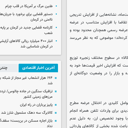
طنین مرگ بر آمریکا در قلب چرام
ردیبهشت‌ماه، نشانه‌هایی از افزایش تدریجی
دستور قضایی برای برخورد با جریان‌های
ناامنی در کرمان
 تقاضا با افزایش متناسب در عرضه
کارنامه قضایی جدید در کرمان بر پایه
 عرضه رسمی همچنان محدود بوده و
شعب
کرده‌اند؛ موضوعی که به نظر می‌رسد
انبار ۴۰۰ میلیارد ریالی کالاهای آر
در کرمان شناسایی شد
 کالا» در سطوح مختلف زنجیره توزیع
ست که افزایش اخیر قیمت‌ها خود به
آخرین اخبار اقتصادی
چندرس
بازار را در وضعیت دوگانه‌ای از
۱۹۴ هزار انشعاب غیر مجاز از شبکه 
شد
ترافیک سنگین در جاده چالوس/ تردد 
مرزهای زمینی کشور
وامل کلیدی در اختلال عرضه مطرح
پاییز پرباران در راه ایران
ی برای واردات تلفن همراه انجام
کالابرگ سه دهک مشمول شارز شد
ا وجود تخصیص ارز، به دلیل عدم
بازار اجاره مسکن در بن‌بست؛ سقف‌
باعث شده بخشی از کالاهای وارداتی
نداد