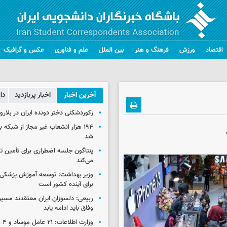
اقتصاد
ورزش
فرهنگ و هنر
بین الملل
علم و فناوری
عکس و گرافیک
آخرین اخبار
اخبار پربازدید
دا
رکوردشکنی دختر دونده ایران در بلار
۱۹۴ هزار انشعاب غیر مجاز از شبکه 
شد
پنتاگون جلسه اضطراری برای تأمین تس
می‌کند
وزیر بهداشت: توسعه آموزش پزشکی، 
برای آینده کشور است
ربیعی: دلسوزان ایران معتقدند مسیر
وفاق باید ادامه یابد
وزار