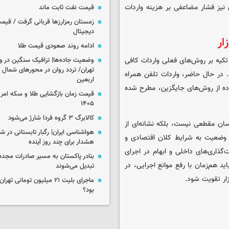
 نیز فشار مضاعفی بر هزینه واردات
قیمت نفت ثابت ماند
زمستان رمزارزها قربانی گرفت / قیمت
دیجیتال
ار
ادامه روند صعودی قیمت طلا
ً تکیه بر روش‌های فعلی واردات کافی
وضعیت جاده‌ها| ترافیک سنگین در و
تهران/ تردد روان در محورهای شمال 
 در حال حاضر، واردات تلفن همراه
اربعین
اده از روش‌های جایگزین، مطرح شده
۱۴۰۵
کالابرگ ۳ گروه فردا شارژ می‌شود
سان مقطعی نیست، بلکه نشانه‌ای از
هواشناسی ایران| رگبار تابستانی در ش
ن وضعیت به شرایط کلان اقتصادی و
هشدار برای چند روز آینده
ذاری‌های داخلی و ابهام در اجرای
بنادر پاکستان به مسیر صادرات مجدد 
ید هم‌زمان با رفع موانع اجرایی، در
تبدیل می‌شوند
ار تقویت شود.
ماجرای بلیت ۲۱ میلیون تومانی
بود؟