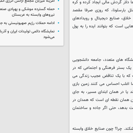
آمریکا میزبان مجمع آژانس انرژی اتم
شود؛ موج کره ای یا همان K-Culture، میلیاردها دلار گردش مالی ایجاد کرده و کره
حمله گسترده موشکی و پهپادی صنعا
ل بارسلونا، که روزی صرفا مقصد
نیروهای وابسته به عربستان
خلاق، صنایع دیجیتال و رویدادهای
ادامه حملات رژیم صهیونیستی به جن
یی است که بتوانند ایده را به پول
نمایشگاه دائمی تولیدات ایران و آذربای
می‌شود
شگاه های متعدد، جامعه دانشجویی
یک بستر فرهنگی و اجتماعی که در
ت که با یک تناقض عجیب زندگی می
 اما اغلب احساس می کنند زمین بازی
یا در همان ابتدای مسیر، به جای
ن همان نقطه ای است که همدان در
 بدهد، حتی اگر جاده و ساختمان
شکند. چرا؟ چون صنایع خلاق وابسته