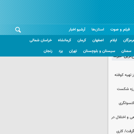
فیلم و صوت
استان‌ها
آرشیو اخبار
رمزگان
ایلام
اصفهان
کرمان
کرمانشاه
خراسان شمالی
سمنان
سیستان و بلوچستان
تهران
یزد
زنجان
غ‌ترین خبرها
 تهیه کوفته
لرزه شکست
 کنسولگری
ی و اختلال در
 گرفت/ کاری