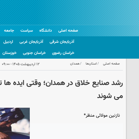
صفحه اصلی
دانشگاه
سیاست
جامعه
آذربایجان شرقی
آذربایجان غربی
اردبیل
خراسان رضوی
خراسان جنوبی
خوزستان
صفحه اصلی
استان‌ها
همدان
۱۲ اردیبهشت ۱۴۰۵ - ۰۹:۰۰
رشد صنایع خلاق در همدان؛ وقتی ایده ها ت
می شوند
نازنین مولائی منظر*