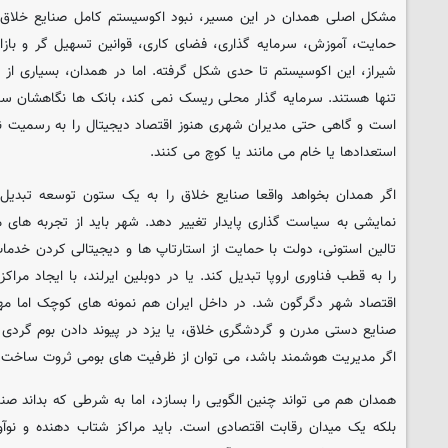
مشکل اصلی همدان در این مسیر، نبود اکوسیستم کامل صنایع خلاق 
حمایت، آموزش، سرمایه گذاری، فضای کاری، قوانین تسهیل گر و بازا
شیراز، این اکوسیستم تا حدی شکل گرفته. اما در همدان، بسیاری از
تنها هستند. سرمایه گذار محلی ریسک نمی کند، بانک ها نگاهشان سن
است و گاهی حتی مدیران شهری هنوز اقتصاد دیجیتال را به رسمیت ن
استعدادها یا خام می مانند یا کوچ می کنند.
اگر همدان بخواهد واقعا صنایع خلاق را به یک ستون توسعه تبدیل ک
نمایشی به سیاست گذاری پایدار تغییر دهد. شهر باید از تجربه های م
تالین استونی، دولت با حمایت از استارتاپ ها و دیجیتالی کردن خد
را به قطب فناوری اروپا تبدیل کند. یا در دوبلین ایرلند، با ایجاد مر
اقتصاد شهر دگرگون شد. در داخل ایران هم نمونه های کوچک اما مهم
صنایع دستی مدرن و گردشگری خلاق، یا یزد در پیوند دادن بوم گردی ب
اگر مدیریت هوشمند باشد، می توان از ظرفیت های بومی ثروت ساخت.
همدان هم می تواند چنین الگویی را بسازد، اما به شرطی که بداند صن
بلکه یک میدان رقابت اقتصادی است. باید مراکز شتاب دهنده و نوآو