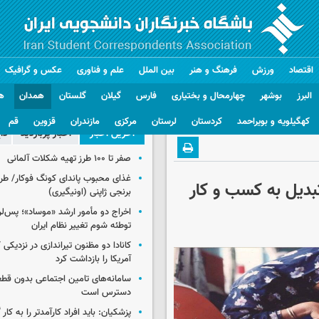
اقتصاد
ورزش
فرهنگ و هنر
بین الملل
علم و فناوری
عکس و گرافیک
البرز
بوشهر
چهارمحال و بختیاری
فارس
گیلان
گلستان
همدان
ه
کهگیلویه و بویراحمد
کردستان
لرستان
مرکزی
مازندران
قزوین
قم
آخرین اخبار
اخبار پربازدید
دا
صفر تا ۱۰۰ طرز تهیه شکلات آلمانی
غذای محبوب پاندای کونگ فوکار/ طرز
بدیل به کسب و کار
برنجی ژاپنی (اونیگیری)
اخراج دو مأمور ارشد «موساد»؛ پس‌
توطئه شوم تغییر نظام ایران
کانادا دو مظنون تیراندازی در نزدیکی
آمریکا را بازداشت کرد
سامانه‌های تامین اجتماعی بدون قطع
دسترس است
پزشکیان: باید افراد کارآمدتر را به کار