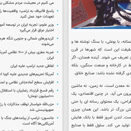
می کنیم در معیشت مردم مشکلی پی
پاسخ قالیباف به ترامپ: واقعیت‌ها را 
تعهدات خود عمل کنید
وزیر علوم: تجربه ایران در توسعه آم
اختیار عراق قرار می‌گیرد
کریدورهای شمالی و جنوبی تنگه هر
تانه، با بوعلی، با سنگ نوشته ها و
می‌شوند
ا حقیقت این است که شهرها در قرن
ضربه مغزی بیش از ۷۰۰ 
 تعریف می شوند. آینده همدان، اگر
ایران
قط در کارخانه و صنعت سنگین، بلکه
لفاظی جدید ترامپ علیه ایران
ی گرفته نشده باشد: صنایع خلاق.
آمریکا تحریم‌های جدیدی علیه کوبا اع
افزایش سطح آماده‌باش نظامی و امنی
 نه معدن است، نه زمین، نه ماشین
رقم فسخ قرارداد رضاییان با استقلال
یرون می آید. در چنین اقتصادی، یک
۱۰۰میلیون تومان!
احی، یک محتوای رسانه ای یا حتی
حزب‌الله خواستار توقف مذاکرات با رژ
تی بزرگ تر باشد. این همان چیزی
صهیونیستی شد
ت. لندن امروز فقط با بانک هایش
جانسون: ترامپ از پیامدهای جنگ با ای
آمریکایی‌ها آگاه است
ولید می کند. سئول فقط با صنایع