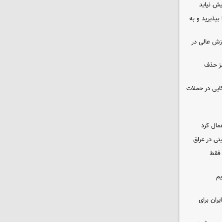
ش نیاید
بپذیرید و به
وزش عالی در
مز حذف
نظامی آمریکایی در حملات
مال کرد
تی در عراق
 فقط
یم
ران برای