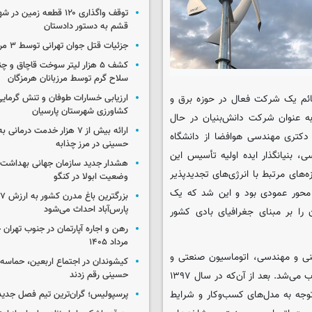
توقف واگذاری ۱۲۰ قطعه زمی
قشم به دستور دادستان
جزئیات قتل جوان تهرانی توسط ۳ مرد پژو سوار
کشف ۵ هزار لیتر سوخت قاچاق و 
سلاح گرم توسط مرزبانان هرمزگان
قائم یک شرکت فعال در حوزه برق و
ارزیابی خسارات طوفان و تنش گرمای
کشاورزی شهرستان پارسیان
ر سال ۱۳۹۴ ثبت شده و از سال ۱۳۹۵ تاکنون به‌ عنوان شرکت دانش‌بنیان در حال
ارائه بیش از ۷ هزار خدمت درمان
کتری مهندسی هوافضا از دانشگاه
حسینی در مرز چذابه
 بنیانگذار ایده اولیه تأسیس این
هشدار جدید سازمان جهانی بهداشت د
ای مرتبط با انرژی‌های تجدیدپذیر
وضعیت ابولا در کنگو
محور عمودی بود و این شد که یک
ب
پارس‌آباد احداث می‌شود
 را بر مبنای جغرافیای بادی کشور
مرداد ۱۴۰۵
نی و مهندسی، اتوماسیون صنعتی و
کیشوندان در اجتماع اربعین، حماسه‌ا
سامانه‌های کنترلی نیز از همان ابتدا جزو فعالیت‌های این شرکت محسوب می‌شد. بعد از آن‌که در سال ۱۳۹۷
حسینی رقم زدند
 توجه به مدل‌های کسب‌وکار و شرایط
پرسپولیس؛ گران‌ترین تیم فصل جدید