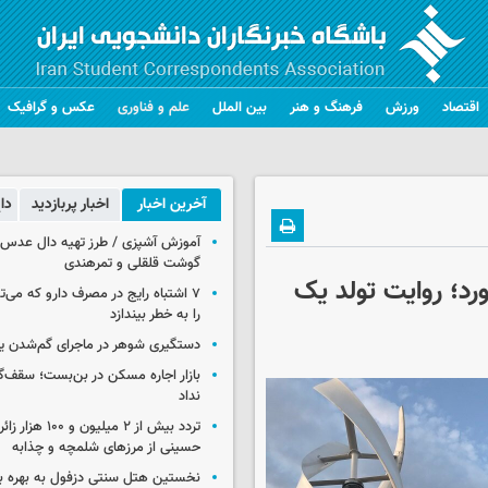
اقتصاد
ورزش
فرهنگ و هنر
بین الملل
علم و فناوری
عکس و گرافیک
آخرین اخبار
اخبار پربازدید
دا
آموزش آشپزی / طرز تهیه دال عدس 
گوشت قلقلی و تمرهندی
رد؛ روایت تولد یک
۷ اشتباه رایج در مصرف دارو که می‌ت
را به خطر بیندازد
دستگیری شوهر در ماجرای گم‌شدن ی
بازار اجاره مسکن در بن‌بست؛ سقف‌
نداد
تردد بیش از ۲ میلیون و 
حسینی از مرزهای شلمچه و چذابه
نخستین هتل سنتی دزفول به بهره بر