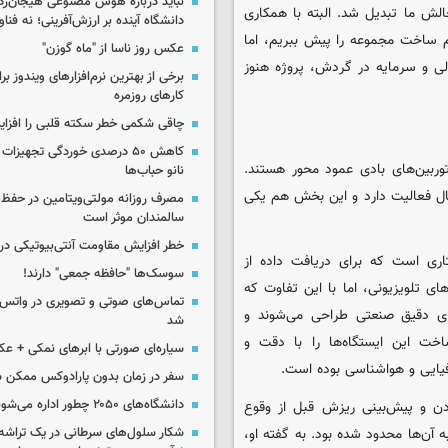
نباید درباره هوش مصنوعی هیجان‌زد
لش ما تبدیل شد. البته با همکاری
دانشگاه آینده بر ارزش‌آفرینی؛ نه فناو
 ساخت مجموعه را پیش ببریم، اما
عکس روز ناسا از "ماه گوزن"
لی و سرمایه در گردش، پروژه هنوز
برخی از بهترین نرم‌افزارهای ویندوز بر
کارهای روزمره
چاقی شکمی خطر سکته قلبی را افزا
کاهش ۵۰ درصدی خوردگی تجهیزات
وربین‌های بادی عمود محور هستند.
نانو حباب‌ها
نال فعالیت دارد و این بخش هم یکی
مصرف روزانه مولتی‌ویتامین در حفظ
سالمندان موثر است
خطر افزایش مقاومت آنتی‌بیوتیکی در
اری است که برای دریافت داده از
سوسک‌ها "حافظه جمعی" دارند!
ی تلویزیونی، اما با این تفاوت که
تماس‌های صوتی و تصویری در واتس‌
های دقیق صنعتی طراحی می‌شوند و
شد
خت این ایستگاه‌ها را با دقت و
سیاره‌ای صورتی با ابرهای نمکی + ع
فیایی و هواشناسی بوده است.
سفر در زمان بدون پارادوکس ممکن 
دانشگاه‌های ۲۰۵۰ چطور اداره می‌شوند؟
یواره معادن و پیش‌بینی ریزش قبل از وقوع
ه آن‌ها محدود شده بود. به گفته او،
شکار سلول‌های سرطانی در یک تراش