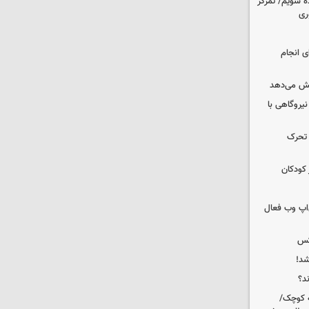
ه شویم/ تمرکز
ری
ای انجام
یش می‌دهد
 نیروگاهی با
 تحرک
 کودکان
اپ وب فعال
کس
شد!
ه کوچک/