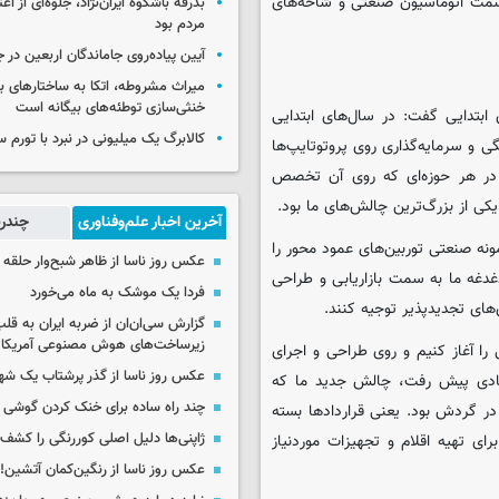
 سمت اتوماسیون صنعتی و شاخه‌های
بدرقه باشکوه ایران‌نژاد، جلوه‌ای از ا
مردم بود
آیین پیاده‌روی جاماندگان اربعین در 
میراث مشروطه، اتکا به ساختارهای ب
خنثی‌سازی توطئه‌های بیگانه است
 ابتدایی گفت:
در سال‌های ابتدایی
کالابرگ یک میلیونی در نبرد با تورم 
ی و سرمایه‌گذاری روی پروتوتایپ‌ها
تی در هر حوزه‌ای که روی آن تخصص
یکی از بزرگ‌ترین چالش‌های ما بود.
آخرین اخبار علم‌وفناوری
چندرس
مونه صنعتی توربین‌های عمود محور را
عکس روز ناسا از ظاهر شبح‌وار حلقه 
 دغدغه ما به سمت بازاریابی و طراحی
فردا یک موشک به ماه می‌خورد
‌های تجدیدپذیر توجیه کنند.
گزارش سی‌ان‌ان از ضربه ایران به قل
زیرساخت‌های هوش مصنوعی آمریکا
را آغاز کنیم و روی طراحی و اجرای
عکس روز ناسا از گذر پرشتاب یک ش
 زیادی پیش رفت، چالش جدید ما که
چند راه‌ ساده برای خنک کردن گوشی 
در گردش بود. یعنی قراردادها بسته
ژاپنی‌ها دلیل اصلی کوررنگی را کشف 
رای تهیه اقلام و تجهیزات موردنیاز
عکس روز ناسا از رنگین‌کمان آتشین!