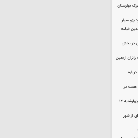
ن در شهرک بهارستان
چندین قبضه
ی در بخش
ی به زائران اربعین
رباره
زرگترین باغ مدرن کشور به ارزش ۷ همت در
رهن و اجاره آپارتمان در جنوب تهران چهارشنبه ۱۴
ی از شور