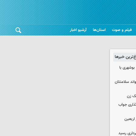
فیلم و صوت
استان‌ها
آرشیو اخبار
غ‌ترین خبرها
بوشهری با
واند سلامتتان
ک زن
گذاری جواب
۱۰۰ هزار زائر اربعین
داری رسید