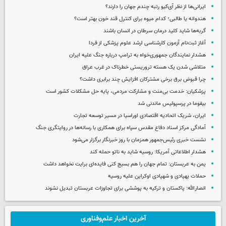
ایرانی‌ها از نظر آی‌کیو رتبه چندم جهان را دارند؟
هندوانه یا طالبی؛ کدام‌ میوه برای کنترل قند خون بهتر است؟
گربه‌ها شاید کلید درمان سرطان در انسان باشند
آغاز ثبت‌نام‌ آزمون کارشناسی ارشد علوم پزشکی از فردا
هشدار نمایندگان جمهوری‌خواه به ترامپ درباره جنگ علیه ایران
متلاشی شدن یک هسته تروریستی خطرناک در غرب عراق
چرا قبوض برق برخی مشترکان افزایش چند برابری داشت؟
پزشکیان: خدمت بی‌منت و مشارکت مردمی، پایه حل مشکلات کشور است
بیفوما در پرسپولیس ماندنی شد
ایران، شریک اتحادیه اقتصادی اوراسیا در مسیر توسعه تجارت
آمادگی مرکز اسناد دفاع مقدس سپاه برای همکاری با رسانه‌ها در روایتگری جنگ
نشست خبری رئیس‌جمهور همزمان با روز خبرنگار برگزار می‌شود
هشدار اطلاعاتی آمریکا: روسیه شاید به ناتو حمله کند
یمن به عربستان: تمام جهان را هم بسیج کنی فایده‌ای برایت نخواهد داشت
حملات پهپادی و شهپادی اوکراین علیه روسیه
انصارالله: پاکستان و ترکیه به پوششی برای تجاوزات عربستان تبدیل نشوند
آخرین اخبار علم‌وفناوری