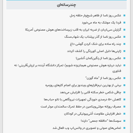
چندرسانه‌ای
عکس روز ناسا از ظاهر شبح‌وار حلقه زحل
فردا یک موشک به ماه می‌خورد
گزارش سی‌ان‌ان از ضربه ایران به قلب زیرساخت‌های هوش مصنوعی آمریکا
عکس روز ناسا از گذر پرشتاب یک شهاب‌سنگ
چند راه‌ ساده برای خنک کردن گوشی داغ
ژاپنی‌ها دلیل اصلی کوررنگی را کشف کردند
عکس روز ناسا از رنگین‌کمان آتشین!
نباید درباره هوش مصنوعی هیجان‌زده شویم/ تمرکز دانشگاه آینده بر ارزش‌آفرینی؛ نه
فناوری
عکس روز ناسا از "ماه گوزن"
برخی از بهترین نرم‌افزارهای ویندوز برای انجام کارهای روزمره
چاقی شکمی خطر سکته قلبی را افزایش می‌دهد
کاهش ۵۰ درصدی خوردگی تجهیزات نیروگاهی با نانو حباب‌ها
مصرف روزانه مولتی‌ویتامین در حفظ تحرک سالمندان موثر است
خطر افزایش مقاومت آنتی‌بیوتیکی در کودکان
سوسک‌ها "حافظه جمعی" دارند!
تماس‌های صوتی و تصویری در واتس‌اپ وب فعال شد