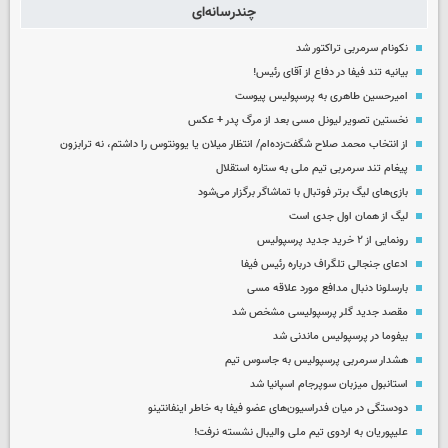
چندرسانه‌ای
نکونام سرمربی تراکتور شد
بیانیه تند فیفا در دفاع از آقای رئیس!
امیرحسین طاهری به پرسپولیس پیوست
نخستین تصویر لیونل مسی بعد از مرگ پدر + عکس
از انتخاب محمد صلاح شگفت‌زده‌ام/ انتظار میلان یا یوونتوس را داشتم، نه ترابزون
پیغام تند سرمربی تیم ملی به ستاره استقلال
بازی‌های لیگ برتر فوتبال با تماشاگر برگزار می‌شود
لیگ از همان اول جدی است
رونمایی از ۲ خرید جدید پرسپولیس
ادعای جنجالی تلگراف درباره رئیس فیفا
بارسلونا دنبال مدافع مورد علاقه مسی
مقصد جدید گلر پرسپولیسی مشخص شد
بیفوما در پرسپولیس ماندنی شد
هشدار سرمربی پرسپولیس به جاسوس تیم
استانبول میزبان سوپرجام اسپانیا شد
دودستگی در میان فدراسیون‌های عضو فیفا به خاطر اینفانتینو
علیپوریان به اردوی تیم ملی والیبال نشسته نرفت!