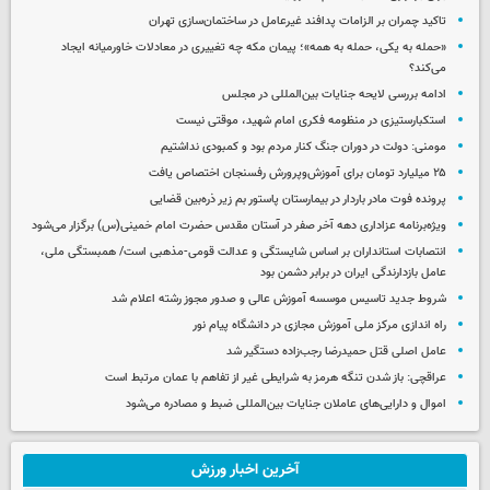
تاکید چمران بر الزامات پدافند غیرعامل در ساختمان‌سازی تهران
«حمله به یکی، حمله به همه»؛ پیمان مکه چه تغییری در معادلات خاورمیانه ایجاد
می‌کند؟
ادامه بررسی لایحه جنایات بین‌المللی در مجلس
استکبارستیزی در منظومه فکری امام شهید، موقتی نیست
مومنی: دولت در دوران جنگ کنار مردم بود و کمبودی نداشتیم
۲۵ میلیارد تومان برای آموزش‌وپرورش رفسنجان اختصاص یافت
پرونده فوت مادر باردار در بیمارستان پاستور بم زیر ذره‌بین قضایی
ویژه‌برنامه عزاداری دهه آخر صفر در آستان مقدس حضرت امام خمینی(س) برگزار می‌شود
انتصابات استانداران بر اساس شایستگی و عدالت قومی-مذهبی است/ همبستگی ملی،
عامل بازدارندگی ایران در برابر دشمن بود
شروط جدید تاسیس موسسه آموزش عالی و صدور مجوز رشته اعلام شد
راه اندازی مرکز ملی آموزش مجازی در دانشگاه پیام نور
عامل اصلی قتل حمیدرضا رجب‌زاده دستگیر شد
عراقچی: باز شدن تنگه هرمز به شرایطی غیر از تفاهم با عمان مرتبط است
اموال و دارایی‌های عاملان جنایات بین‌المللی ضبط و مصادره می‌شود
آخرین اخبار ورزش