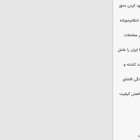
دود کردن «حق
تقام‌جویانه
در معاملات
ایران را عامل
چند کشته و
نگی افشای
 کاهش کیفیت
ی