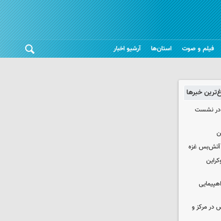
فیلم و صوت
استان‌ها
آرشیو اخبار
غ‌ترین خبرها
گ در نشست
ن
کراین
اهپیمایی
ض در مرکز و