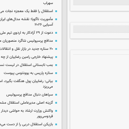
سهراب
استقلال را فقط یک معجزه نجات می‌
مأموریت ناگویا؛ نقشه مدال‌های ایران
آسیایی ۲۰۲۶
دعوت از ۲۹ آزادکار به اردوی تیم ملی
مدافع پرسپولیس شاگرد منصوریان م
۲۰ ستاره جدید در بازار نقل و انتقالات ایران!
پیشنهاد خارجی رامین رضاییان از چ
بمب تابستانی استقلال در لیست نس
ستاره پاریس به یوونتوس پیوست
بیانی: رضاییان پول هنگفت بگیرد، اس
می‌ریزد
سپاهان دنبال مدافع پرسپولیس
گزینه اصلی مدیرعاملی استقلال م
واکنش وزارت ارشاد به حواشی دیدار 
فردوسی‌پور
بازیکن استقلال دربی را از دست می‌