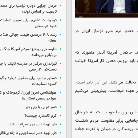
فرمان اجرایی دوباره ترامپ برای مح
تابعیت بر اساس تولد»
درخواست عامری برای تعویق عملیات ان
علیه عربستان
 حضور تیم ملی فوتبال ایران در
رشد ۴.۸ درصدی قیمت جهانی طلا 
هفته
نظرسنجی رویترز: مردم آمریکا جنگ با 
. حاکمان آمریکا آنقدر منفورند که
بی‌ثباتی می‌دانند
اید برویم. معنی کار آمریکا خباثت
تیراندازی مرگبار در مدرسه‌ تایلند با 
دست‌کم ۲۰ زخمی
دستور ترامپ برای تحقیق درباره چگو
دخالت می‌کنند. این کار نادر است.
کمبود تسلیحات
بر عهده فیفاست. پیش‌بینی‌ می‌کنیم
هواشناسی امروز ایران/ گردوخاک و
هوا در بعضی استان‌ها
دسر عربی با پتی بور
و این برای ما خوب است. به هر حال
کرم کاستارد چیست؟
در جاهایی برابر مقاومت مردم شکست
طرز تهیه دسر پان اسپانیا ساده
. رزمندگان در میدان با قدرت جواب
طرز تهیه دسر بیسکویتی با ژله پرتقال