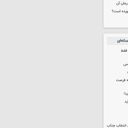
رمان آن
خورده است؟
انه‌ای
 فقط
وس
که فرصت
د!
ید
 انتخاب جذاب