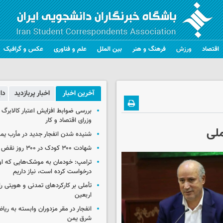
اقتصاد
ورزش
فرهنگ و هنر
بین الملل
علم و فناوری
عکس و گرافیک
آخرین اخبار
اخبار پربازدید
دا
بررسی ضوابط افزایش اعتبار کالابر
وزرای اقتصاد و کار
ملی
شنیده شدن انفجار جدید در مأرب یم
شهادت ۳۰۰ کودک در ۳۰۰ روز نقض آتش‌بس غزه
ترامپ: خودمان به موشک‌هایی که او
درخواست کرده است، نیاز داریم
تأملی بر کارکردهای تمدنی و هویتی ر
اربعین
انفجار در مقر مزدوران وابسته به ریا
شرق یمن