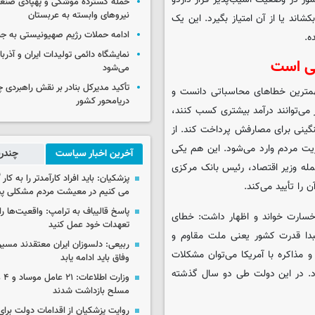
حمله گسترده موشکی و پهپادی صنعا
نیروهای وابسته به عربستان
شاند یا از آن امتیاز بگیرد. این یک
ادامه حملات رژیم صهیونیستی به جن
ه.
نمایشگاه دائمی تولیدات ایران و آذربای
سی است
می‌شود
تأکید مدیرکل بنادر بر نقش راهبردی چا
همترین خطاهای محاسباتی دانست و
دریامحور کشور
 می‌توانند درآمد بیشتری کسب کنند،
گینی برای مصارفش پرداخت کند. از
ریت مردم وارد می‌شود. این هم یکی
آخرین اخبار سیاست
چندرس
له وزیر اقتصاد، رئیس بانک مرکزی
پزشکیان: باید افراد کارآمدتر را به کار
را تأیید می‌کند.
می کنیم در معیشت مردم مشکلی پی
پاسخ قالیباف به ترامپ: واقعیت‌ها را 
 خسارت خواند و اظهار داشت: خطای
تعهدات خود عمل کنید
دا قدرت کشور یعنی ملت مقاوم و
ربیعی: دلسوزان ایران معتقدند مسیر
مذاکره با آمریکا می‌توان مشکلات
وفاق باید ادامه یابد
کرد. در این دولت طی دو سال گذشته
وزار
مسلح بازداشت شدند
روایت پزشکیان از اقدامات دولت بر