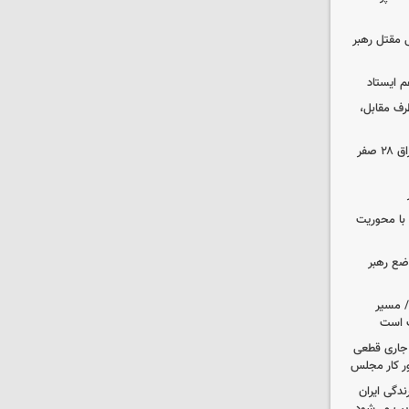
 مقتل رهبر
م ایستاد
رف مقابل،
مهاجرانی: تردد از گذرگاه چیلات به عراق ۲۸ صفر
ن با محوریت
اضع رهبر
م/ مسیر
ت است
ل جاری قطعی
ر کار مجلس
دگی ایران