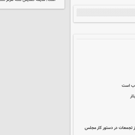
است/ شایعه گشایش تنگه هرمز تکذ
کذب است
ار
وز تجمعات در دستور کار مجلس