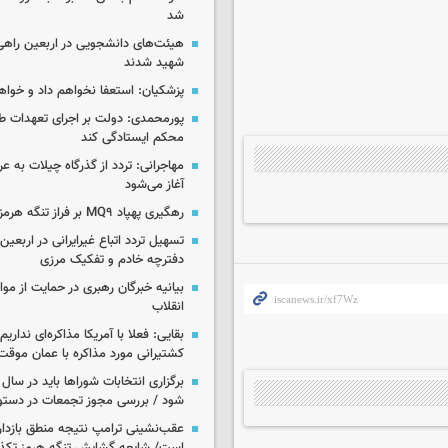
شد
هیئت‌های دانشجویی در اربعین راهی
شهید شدند
پزشکیان: استعفا نخواهم داد و خواه
پورمحمدی: دولت بر اجرای تعهدات ط
محکم ایستادگی کند
آغاز می‌شود
رهگیری پهپاد MQ۹ بر فراز تنگه هرمز
تسهیل تردد اتباع غیرایرانی در اربعی
دفترچه خادم و تفکیک مرزی
بیانیه خبرگان رهبری در حمایت از مو
انقلاب
بقایی: فعلا با آمریکا مذاکره‌ای نداری
کشتیرانی مورد مذاکره با عمان موق
برگزاری انتخابات شوراها باید در سا
شود / بررسی مجوز تجمعات در دستو
عقب‌نشینی ترامپ نتیجه منطق بازدارن