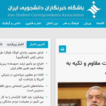
اقتصاد
ورزش
فرهنگ و هنر
بین الملل
علم و فناوری
عکس و گرافیک
آخرین اخبار
اخبار پربازدید
دا
غذای محبوب پاندای کونگ فوکار/ طرز
برنجی ژاپنی (اونیگیری)
مقاوم و تکیه به
اخراج دو مأمور ارشد «موساد»؛ پس‌
توطئه شوم تغییر نظام ایران
کانادا دو مظنون تیراندازی در نزدیکی
آمریکا را بازداشت کرد
سامانه‌های تامین اجتماعی بدون قطع
دسترس است
پزشکیان: باید افراد کارآمدتر را به کار
می کنیم در معیشت مردم مشکلی پی