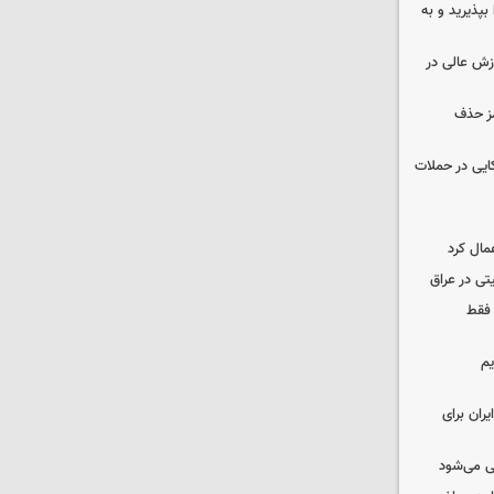
بپذیرید و به
وزش عالی در
مز حذف
نظامی آمریکایی در حملات
مال کرد
تی در عراق
 فقط
یم
ران برای
ی می‌شود