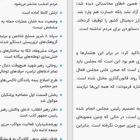
جه همین خطای محاسباتی دیده شد؛
مردم امشب منتشر می‌شود
ی آزاد نشد بلکه خسارت هم وارد شد.
ارتش کاملا آماده است
ز دیجیتال کشور را توقیف کرده‌اند.
وضعیت سه خلبان عملیات حمله به ا
مشخص نیست
 دستاوردی برای مردم نداشته است.
سپاه: ۸ شرور مسلح شاخص و مرتبط
گروهک‌های تروریستی دستگیر شدند
میراث مشروطه، اتکا به ساختارهای ب
کید کرد: در برابر این هشدارها و
خنثی‌سازی توطئه‌های بیگانه است
هبری هم بود این است که مجلس باید
روحانی: رهبر شهید هیچ‌وقت دنبال ج
 ممکن است که صحن علنی مجلس فعال
تمام ادعاهای ترامپ، حرف‌های توخا
روند قانون‌گذاری مختل شده است.
طرح اصلاح بیمه رانندگان تاکسی‌های 
ره فرمودند؛ که همه این‌ها نیازمند
میز مجلس
پخش قسمت اول مصاحبه پزشکیان ب
موکول شد
به تصمیم رئیس مجلس انجام شده
دفتر رهبر انقلاب: ادعای واکنش رهبر 
رئیس جمهور کذب است
ی است، در حالی که چنین مصوبه‌ای
پورجمشیدیان: فعالیت مواکب مرزی ار
ن چیزی صورت نگرفته است. بنابراین
جمعه ادامه دارد
عارف: تمام بدهی کالابرگ به فروشگاه