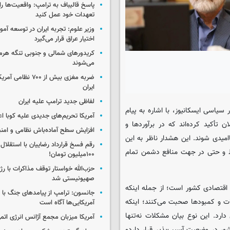
پاسخ قالیباف به ترامپ: واقعیت‌ها را 
تعهدات خود عمل کنید
وزیر علوم: تجربه ایران در توسعه آم
اختیار عراق قرار می‌گیرد
کریدورهای شمالی و جنوبی تنگه هر
می‌شوند
ضربه مغزی بیش از ۷۰۰ 
ایران
لفاظی جدید ترامپ علیه ایران
یاسی ایسکانیوز، با اشاره به پیام
آمریکا تحریم‌های جدیدی علیه کوبا اع
یشان به مسئولان تأکید کرده‌اند که در برآوردها و
افزایش سطح آماده‌باش نظامی و امنی
میدی شوند. این هشدار ناظر به این
رقم فسخ قرارداد رضاییان با استقلال
ط و حتی در جهت منافع دشمن تمام
۱۰۰میلیون تومان!
حزب‌الله خواستار توقف مذاکرات با رژ
صهیونیستی شد
اقتصادی کشور است؛ از جمله اینکه
جانسون: ترامپ از پیامدهای جنگ با ای
ت و کمبودها صحبت می‌کنند؛ اینکه
آمریکایی‌ها آگاه است
رد. این نوع بیان مشکلات نه‌تنها
آمریکا میزبان مجمع آژانس انرژی اتم
ور در وضعیت آسیب‌پذیر قرار داردو