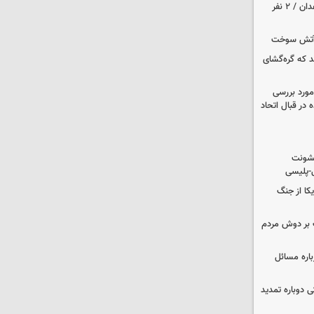
حمله مسلحانه به قهوه‌خانه‌ای در زاهدان / ۲ نفر
د که گره‌گشای
مورد بررسی
 در قبال اتحاد
خشونت
ی-پلیسی
یکا از جنگ
 بر دوش مردم
باره مسائل
وم پزشکی دوباره تمدید