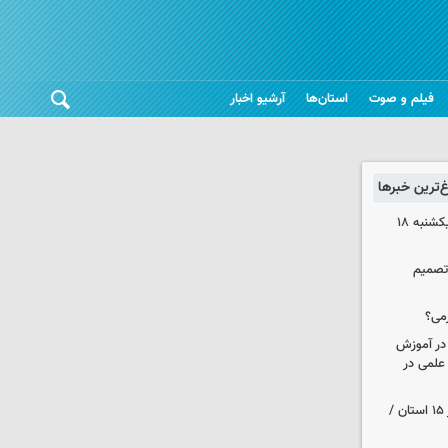
فیلم و صوت
استان‌ها
آرشیو اخبار
غ‌ترین خبرها
قیمت آپارتمان در مناطق ۶ و۷ تهران یکشنبه ۱۸
 تصمیم
می؟
 در آموزش
علمی در
هواشناسی ایران| رگبارو رعد و برق در ۱۵ استان /