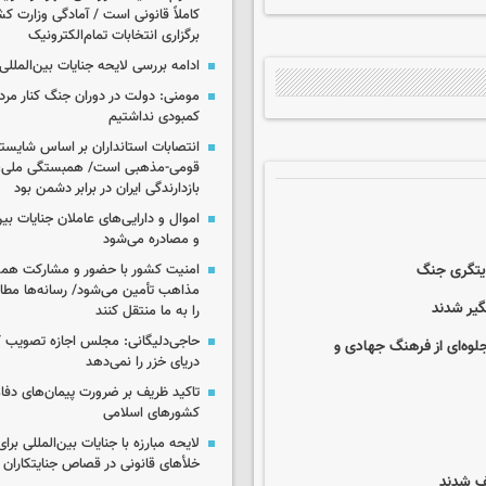
کاملاً قانونی است / آمادگی وزارت کش
برگزاری انتخابات تمام‌الکترونیک
ادامه بررسی لایحه جنایات بین‌الملل
مومنی: دولت در دوران جنگ کنار مردم
کمبودی نداشتیم
انتصابات استانداران بر اساس شایست
قومی-مذهبی است/ همبستگی ملی،
بازدارندگی ایران در برابر دشمن بود
اموال و دارایی‌های عاملان جنایات بی
و مصادره می‌شود
ایتگری جنگ
امنیت کشور با حضور و مشارکت همه 
مذاهب تأمین می‌شود/ رسانه‌ها مطا
را به ما منتقل کنند
حاجی‌دلیگانی: مجلس اجازه تصویب ک
لوه‌ای از فرهنگ جهادی و
دریای خزر را نمی‌دهد
تاکید ظریف بر ضرورت پیمان‌های دفاع
کشورهای اسلامی
لایحه مبارزه با جنایات بین‌المللی برای
خلأهای قانونی در قصاص جنایتکاران