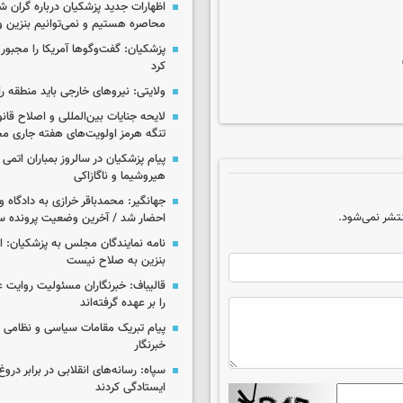
اظهارات جدید پزشکیان درباره گران ش
محاصره هستیم و نمی‌توانیم بنزین وا
پزشکیان: گفت‌وگوها آمریکا را مجبور
کرد
ولایتی: نیروهای خارجی باید منطقه را
لایحه جنایات بین‌المللی و اصلاح قان
تنگه هرمز اولویت‌های هفته جاری 
پیام پزشکیان در سالروز بمباران اتمی 
هیروشیما و ناگازاکی
جهانگیر: محمدباقر خرازی به دادگاه و
تشر نمی‌شود.
احضار شد / آخرین وضعیت پرونده سا
نامه نمایندگان مجلس به پزشکیان: 
بنزین به صلاح نیست
قالیباف: خبرنگاران مسئولیت روایت
را بر عهده گرفته‌اند
پیام تبریک مقامات سیاسی و نظامی 
خبرنگار
سپاه: رسانه‌های انقلابی در برابر درو
ایستادگی کردند