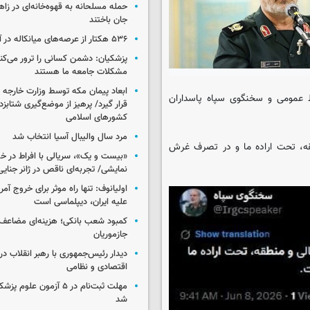
جان باختند
۵۳۶ هکتار از عرصه‌های میانکاله در آتش سوخت
پزشکیان: دشمن کسانی را ترور می‌کن
مشکلات جامعه ما هستند
ابعاد پیمان مکه توسط وزارت خارجه 
 عمومی و سخنگوی سپاه پاسداران
قرار گیرد/ پرهیز از موضع‌گیری شتابزده
کشورهای اسلامی
مرد سال والیبال آسیا انتخاب شد
قه، تحت اراده ما و در تصرف غرش
«بیست و یک»، سریالی با افراط در 
نمایشی/ تجربه‌ای ناقص در ژانر جنای
اولیانوف: تنها راه موثر برای خروج آمر
علیه ایران، دیپلماسی است
کمبود شعب بانکی؛ هزینه‌ای مضاعف
جازموریان
دیدار رئیس‌جمهوری با رهبر انقلاب در
اقتصادی و نظامی
مهلت ثبت‌نام در ۵ آزمون عل
شد