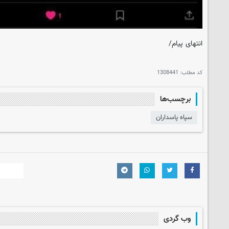
انتهای پیام/
کد مطلب:
1308441
برچسب‌ها
سپاه پاسداران
وب گردی