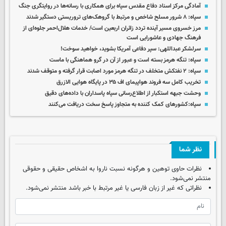
آمادگی مرکز اسناد دفاع مقدس سپاه برای همکاری با رسانه‌ها در روایتگری جنگ
سپاه: ۸ شرور مسلح شاخص و مرتبط با گروهک‌های تروریستی دستگیر شدند
مرز خسروی مسیر آینده تردد زائران اربعین است/ خدمات هلال‌احمر جلوه‌ای از
فرهنگ جهادی و عاشورایی است
سرلشکر عبداللهی: سپر دفاعی آمریکا بشوید، خواهید سوخت!
سپاه: تنگه هرمز بسته است و عبور از آن در گرو هماهنگی با ماست
سپاه: ۲ نفتکش متخلف در تنگه هرمز مورد اصابت قرار گرفته و متوقف شدند
تخریب کامل سه فروند هواپیمای اف ۳۵ در پایگاه هوایی الازرق
وحشت جبهه استکبار از اطلاع‌رسانی سپاه پاسداران با داده‌های دقیق
سپاه:کشورهای کمک کننده به متجاوز پاسخ سخت دریافت می‌کنند
نظر شما
نظرات حاوی توهین و هرگونه نسبت ناروا به اشخاص حقیقی و حقوقی
منتشر نمی‌شود.
نظراتی که غیر از زبان فارسی یا غیر مرتبط با خبر باشد منتشر نمی‌شود.