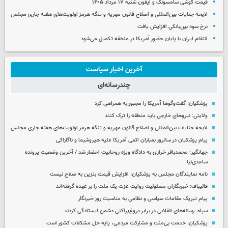
قیمت گوشی سامسونگ و آیفون شنبه ۱۷ مرداد ۱۴۰۵
لایحه جنایات بین‌المللی و اصلاح قانون مهریه و تنگه هرمز اولویت‌های هفته جاری مجلس
نرخ سود بین‌بانکی افزایش یافت
انتقام ایران با پایان حضور آمریکا در منطقه تکمیل می‌شود
آخرین اخبار سیاست
چندرسانه‌ای
پزشکیان: گفت‌وگوها آمریکا را مجبور به همراهی کرد
ولایتی: نیروهای خارجی باید منطقه را ترک کنند
لایحه جنایات بین‌المللی و اصلاح قانون مهریه و تنگه هرمز اولویت‌های هفته جاری مجلس
پیام پزشکیان در سالروز بمباران اتمی آمریکا علیه هیروشیما و ناگازاکی
جهانگیر: محمدباقر خرازی به دادگاه ویژه روحانیت احضار شد / آخرین وضعیت پرونده
ساعدی‌نیا
نامه نمایندگان مجلس به پزشکیان: افزایش قیمت بنزین به صلاح نیست
قالیباف: خبرنگاران مسئولیت روایت عزت یک ملت را بر عهده گرفته‌اند
پیام تبریک مقامات سیاسی و نظامی به مناسبت روز خبرنگار
سپاه: رسانه‌های انقلابی در برابر دروغ‌پراکنی دشمن ایستادگی کردند
پزشکیان: خدمت بی‌منت و مشارکت مردمی، پایه حل مشکلات کشور است