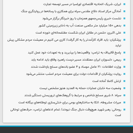
ایران، شریک اتحادیه اقتصادی اوراسیا در مسیر توسعه تجارت
آمادگی مرکز اسناد دفاع مقدس سپاه برای همکاری با رسانه‌ها در روایتگری جنگ
نشست خبری رئیس‌جمهور همزمان با روز خبرنگار برگزار می‌شود
بدهی ۱۵۰ میلیارد متر مکعبی صنعت آب به ذخایر زیرزمینی کشور
علی اکبری: دشمن در مقابل ایران شکست مفتضحانه‌ای خورده است
پزشکیان: باید افراد کارآمدتر را به کار گرفت/ کاری می کنیم در معیشت مردم مشکلی پیش
نیاید
پاسخ قالیباف به ترامپ: واقعیت‌ها را بپذیرید و به تعهدات خود عمل کنید
ربیعی: دلسوزان ایران معتقدند مسیر درست راهبرد وفاق باید ادامه یابد
وزارت اطلاعات: ۲۱ عامل موساد و ۴ عضو باندهای مسلح بازداشت شدند
روایت پزشکیان از اقدامات دولت برای معیشت مردم امشب منتشر می‌شود
ارتش کاملا آماده است
وضعیت سه خلبان عملیات حمله به العدید هنوز مشخص نیست
سپاه: ۸ شرور مسلح شاخص و مرتبط با گروهک‌های تروریستی دستگیر شدند
میراث مشروطه، اتکا به ساختارهای بومی برای خنثی‌سازی توطئه‌های بیگانه است
روحانی: رهبر شهید هیچ‌وقت دنبال جنگ نبودند/ تمام ادعاهای ترامپ، حرف‌های توخالی
است