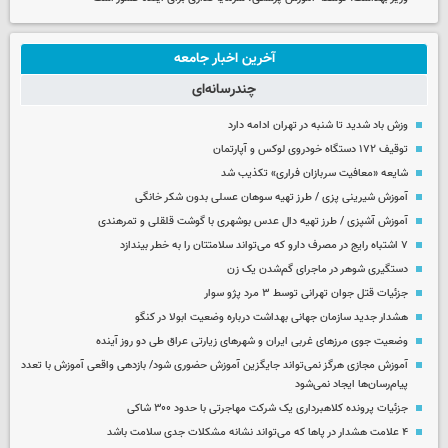
آخرین اخبار جامعه
چندرسانه‌ای
وزش باد شدید تا شنبه در تهران ادامه دارد
توقیف ۱۷۲ دستگاه خودروی لوکس و آپارتمان
شایعه «معافیت سربازان فراری» تکذیب شد
آموزش شیرینی پزی / طرز تهیه سوهان عسلی بدون شکر خانگی
آموزش آشپزی / طرز تهیه دال عدس بوشهری با گوشت قلقلی و تمرهندی
۷ اشتباه رایج در مصرف دارو که می‌تواند سلامتتان را به خطر بیندازد
دستگیری شوهر در ماجرای گم‌شدن یک زن
جزئیات قتل جوان تهرانی توسط ۳ مرد پژو سوار
هشدار جدید سازمان جهانی بهداشت درباره وضعیت ابولا در کنگو
وضعیت جوی مرزهای غربی ایران و شهرهای زیارتی عراق طی دو روز آینده
آموزش مجازی هرگز نمی‌تواند جایگزین آموزش حضوری شود/ بازدهی واقعی آموزش با تعدد
پیام‌رسان‌ها ایجاد نمی‌شود
جزئیات پرونده کلاهبرداری یک شرکت مهاجرتی با حدود ۳۰۰ شاکی
۴ علامت هشدار در پاها که می‌تواند نشانه مشکلات جدی سلامت باشد