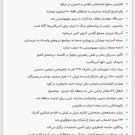
افزایش سطح آماده‌باش نظامی و امنیتی در عراق
رقم فسخ قرارداد رضاییان با استقلال فقط ۱۰۰میلیون تومان!
حزب‌الله خواستار توقف مذاکرات با رژیم صهیونیستی شد
جانسون: ترامپ از پیامدهای جنگ با ایران برای آمریکایی‌ها آگاه است
آمریکا میزبان مجمع آژانس انرژی اتمی می‌شود
حمله گسترده موشکی و پهپادی صنعا به مواضع نیروهای وابسته به عربستان
ادامه حملات رژیم صهیونیستی به جنوب لبنان
تأکید مدیرکل بنادر بر نقش راهبردی چابهار در اقتصاد دریامحور کشور
مدودف: ژاپن تابع آمریکاست
بنیاد برکت خوزستان بانی تشرف ۳۷۰ نفر به راهپیمایی اربعین حسینی
کشف ۱۷۰۰ تن قیر احتکار شده به ارزش ۱.۷ هزار میلیارد تومان در هرمزگان
هشدار کارشناسان سازمان ملل درباره «غزه‌ خاموش» در کوبا
انتقال ۴۷ هکتار اراضی ملی به منطقه آزاد اردبیل -بیله‌سوار
مصر خواستار تدوین چشم‌انداز مشترک عربی برای امنیت منطقه شد
رکوردشکنی دختر دونده ایران در بلاروس
پایان دغدغه‌های جابه‌جایی اثاثیه منزل در کیش با اقدام ابتکاری گمرک
۱۹۴ هزار انشعاب غیر مجاز از شبکه برق جمع‌آوری شد
پنتاگون جلسه اضطراری برای تأمین تسلیحات برگزار می‌کند
وزیر بهداشت: توسعه آموزش پزشکی، سرمایه‌گذاری برای آینده کشور است