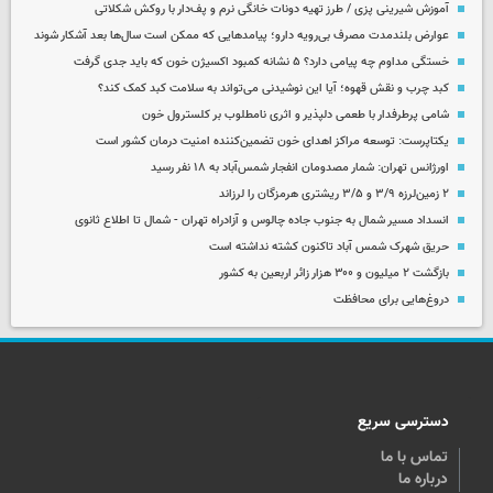
آموزش شیرینی پزی / طرز تهیه دونات خانگی نرم و پف‌دار با روکش شکلاتی
عوارض بلندمدت مصرف بی‌رویه دارو؛ پیامدهایی که ممکن است سال‌ها بعد آشکار شوند
خستگی مداوم چه پیامی دارد؟ ۵ نشانه کمبود اکسیژن خون که باید جدی گرفت
کبد چرب و نقش قهوه؛ آیا این نوشیدنی می‌تواند به سلامت کبد کمک کند؟
شامی پرطرفدار با طعمی دلپذیر و اثری نامطلوب بر کلسترول خون
یکتاپرست: توسعه مراکز اهدای خون تضمین‌کننده امنیت درمان کشور است
اورژانس تهران: شمار مصدومان انفجار شمس‌آباد به ۱۸ نفر رسید
۲ زمین‌لرزه ۳/۹ و ۳/۵ ریشتری هرمزگان را لرزاند
انسداد مسیر شمال به جنوب جاده چالوس و آزادراه تهران - شمال تا اطلاع ثانوی
حریق شهرک شمس آباد تاکنون کشته نداشته است
بازگشت ۲ میلیون و ۳۰۰ هزار زائر اربعین به کشور
دروغ‌هایی برای محافظت
دسترسی سریع
تماس با ما
درباره ما