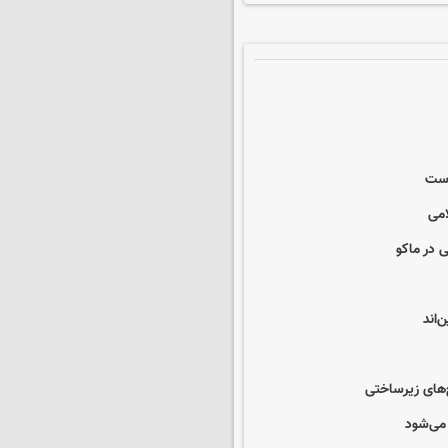
است
امی
 در ماکو
‌اند
ح‌های زیرساختی