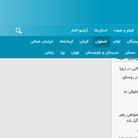
فیلم و صوت
استان‌ها
آرشیو اخبار
رمزگان
ایلام
اصفهان
کرمان
کرمانشاه
خراسان شمالی
سمنان
سیستان و بلوچستان
تهران
یزد
زنجان
غ‌ترین خبرها
یی در اروپا
در روستای
حقوقی به
خواهی رهبر
زار شد