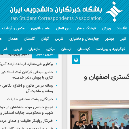
اقتصاد
ورزش
فرهنگ و هنر
بین الملل
علم و فناوری
عکس و گرافیک
البرز
بوشهر
چهارمحال و بختیاری
فارس
گیلان
گلستان
همدان
ه
کهگیلویه و بویراحمد
کردستان
لرستان
مرکزی
مازندران
قزوین
قم
آخرین اخبار
اخبار پربازدید
دا
برکناری غیرمنتظره فرمانده ارشد آمریکا
حضور میدانی کارکنان ثبت اسناد دیر 
گستری اصفهان و
کناری با پویش «نذر خدمت»
رسانه در مرز قانون و اخلاق؛ نگاهی 
رسانه و ماهیت آن
خبرنگاری پشت صحنه‌ی حقیقت
تجمع حماسی مردم ماهنشان در خون
شهید و محکومیت جنایات استکبار برگ
خبرنگار روایتگر حقیقت و صدای مردم