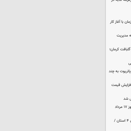
مزمه ندبه در
ن با آغاز کار
ه مدیریت
 حوالی گلبافت کرمان؛
ی
هزار موشک پاتریوت به چند
افزایش قیمت
 شد
قیمت زمان بازگشایی طلا و سکه امروز ۱۷ مرداد
هواشناسی ایران | هشدار نارنجی برای ۴ استان /