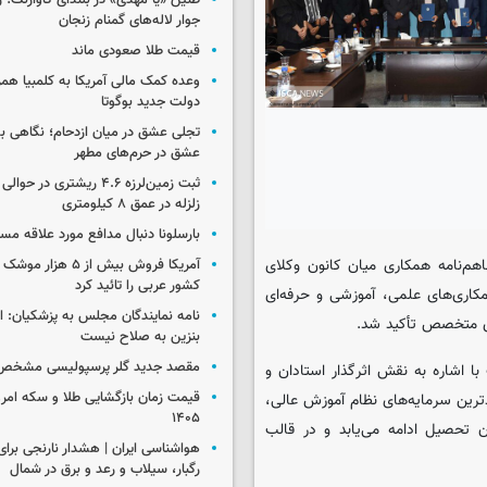
طنین «یا مهدی» در بلندای گاوازنگ؛ ز
جوار لاله‌های گمنام زنجان
قیمت طلا صعودی ماند
وعده کمک مالی آمریکا به کلمبیا همزما
دولت جدید بوگوتا
تجلی عشق در میان ازدحام؛ نگاهی ب
عشق در حرم‌های مطهر
ثبت زمین‌لرزه ۴.۶ ریشتری در
زلزله در عمق ۸ کیلومتری
بارسلونا دنبال مدافع مورد علاقه مس
هم‌نامه همکاری میان کانون وکلای
آمریکا فروش بیش از ۵ 
کشور عربی را تائید کرد
کاری‌های علمی، آموزشی و حرفه‌ای
نامه نمایندگان مجلس به پزشکیان: 
ای متخصص تأکید شد.
بنزین به صلاح نیست
مقصد جدید گلر پرسپولیسی مشخص
ا اشاره به نقش اثرگذار استادان و
ترین سرمایه‌های نظام آموزش عالی،
۱۴۰۵
ان تحصیل ادامه می‌یابد و در قالب
رگبار، سیلاب و رعد و برق در شمال