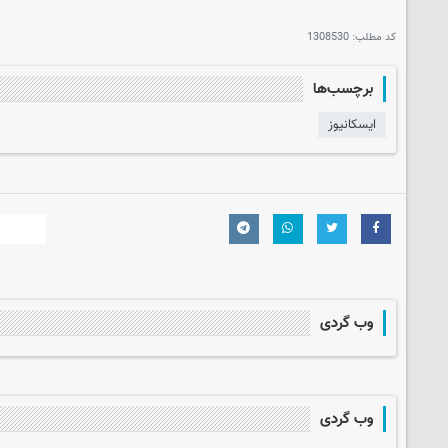
کد مطلب:
1308530
برچسب‌ها
ایسکانیوز
وب گردی
وب گردی