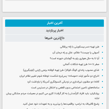
آخرین اخبار
اخبار پربازدید
داغ‌ترین خبرها
طرز تهیه دسر بیسکویتی با ژله پرتقالی
آمبولی پا چیست؟ علائم، علل و راه درمان آن
آیا تا به حال هواری پلو به گوشتان خورده است؟
صفر تا ۱۰۰ طرز تهیه شکلات آلمانی
غذای محبوب پاندای کونگ فوکار/ طرز تهیه کوفته برنجی ژاپنی (اونیگیری)
اخراج دو مأمور ارشد «موساد»؛ پس‌لرزه شکست توطئه شوم تغییر نظام ایران
کانادا دو مظنون تیراندازی در نزدیکی کنسولگری آمریکا را بازداشت کرد
سامانه‌های تامین اجتماعی بدون قطعی و اختلال در دسترس است
پزشکیان: باید افراد کارآمدتر را به کار گرفت/ کاری می کنیم در معیشت مردم مشکلی پیش
نیاید
پاسخ قالیباف به ترامپ: واقعیت‌ها را بپذیرید و به تعهدات خود عمل کنید