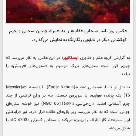
عکس روز ناسا «سحابی عقاب» را به همراه چندین سحابی و جرم
کهکشانی دیگر در تابلویی رنگارنگ به نمایش می‌گذارد.
به گزارش گروه علم و فناوری
ایسکانیوز
؛ در این عکس به نظر می‌رسد که
چیزی قرار است ستون‌های بزرگ موسوم به «ستون‌های آفرینش» را
ببلعد.
به نقل از ناسا، «سحابی عقاب»(Eagle Nebula) یا «مسیه ۱۶»(Messier
16) یک پرنده، هواپیما یا سوپرمن نیست، بله در واقع ترکیبی از چند
جرم آسمانی است. «ان‌جی‌سی ۶۶۱۱»(NGC 6611) نیز خوشه ستاره‌ای
جوانی است که به نظر می‌رسد زیر بال‌های عقاب قرار دارد. نور فرابنفش
این ستاره‌ها، گاز اطراف را یونیزه می‌کند و سحابی گسیلی «IC 4703» را
شکل می‌دهد.