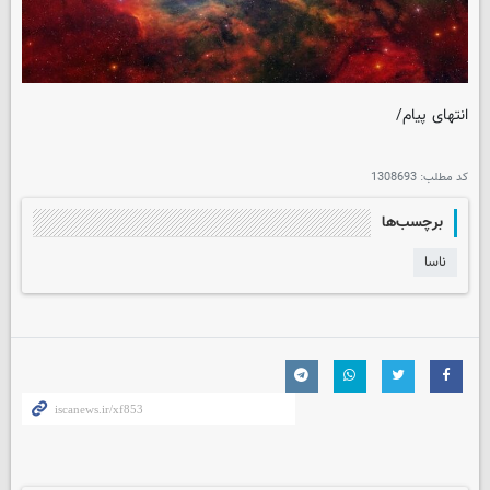
انتهای پیام/
کد مطلب:
1308693
برچسب‌ها
ناسا