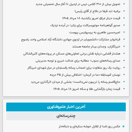
تحویل بیش از ۳۰۰ کلاس درس در اردبیل تا آغاز سال تحصیلی جدید
بیانیه تند فیفا در دفاع از آقای رئیس!
قیمت دینار عراق امروز یکشنبه ۱۸ مرداد ۱۴۰۵
صدور گواهینامه موتورسیکلت برای زنان؛ در آینده نزدیک
امیرحسین طاهری به پرسپولیس پیوست
فراخوان مشارکت دانشجویان در اردوی جهادی دانشگاه آزاد اسلامی واحد یاسوج
خبرنگاران، وجدان بیدار جامعه هستند
هشدار قضایی درباره نقش برخی تعاونی‌های مسکن در پرونده‌های کثیرالشاکی
صدای رسانه‌های جنوب؛ مطالبه برای عدالت خبری و توجه مدیریتی
روایت یک روز متفاوت برای اصحاب رسانه رفسنجان در مزار شهدای خبرنگار
نوسان کم‌سابقه دما در کرمان؛ اختلافی بیش از ۳۵ درجه
حاج‌قاسم رسانه را تریبون نمی‌دانست؛ بخشی از میدان اثرگذاری می‌دید
قیمت زمان بازگشایی طلا و سکه امروز ۱۸ مرداد ۱۴۰۵
آخرین اخبار علم‌وفناوری
چندرسانه‌ای
عکس روز ناسا از تقابل خوشه ستاره‌ای و دنباله‌دار