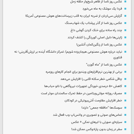
عکس روز ناسا از ظاهر شبح‌وار حلقه زحل
فردا یک موشک به ماه می‌خورد
گزارش سی‌ان‌ان از ضربه ایران به قلب زیرساخت‌های هوش مصنوعی آمریکا
عکس روز ناسا از گذر پرشتاب یک شهاب‌سنگ
چند راه‌ ساده برای خنک کردن گوشی داغ
ژاپنی‌ها دلیل اصلی کوررنگی را کشف کردند
عکس روز ناسا از رنگین‌کمان آتشین!
نباید درباره هوش مصنوعی هیجان‌زده شویم/ تمرکز دانشگاه آینده بر ارزش‌آفرینی؛ نه
فناوری
عکس روز ناسا از "ماه گوزن"
برخی از بهترین نرم‌افزارهای ویندوز برای انجام کارهای روزمره
چاقی شکمی خطر سکته قلبی را افزایش می‌دهد
کاهش ۵۰ درصدی خوردگی تجهیزات نیروگاهی با نانو حباب‌ها
مصرف روزانه مولتی‌ویتامین در حفظ تحرک سالمندان موثر است
خطر افزایش مقاومت آنتی‌بیوتیکی در کودکان
سوسک‌ها "حافظه جمعی" دارند!
تماس‌های صوتی و تصویری در واتس‌اپ وب فعال شد
سیاره‌ای صورتی با ابرهای نمکی + عکس
سفر در زمان بدون پارادوکس ممکن شد!