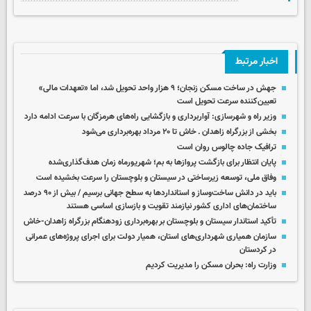
اخبار مرتبط
جهش در ساخت مسکن زنجان؛ ۹ هزار واحد تحویل شد، اما «تعهدات مالی»
تعیین‌کننده سرعت تحویل است
وزیر راه و شهرسازی: آواربرداری و بازگشایی راه‌های هرمزگان با سرعت ادامه دارد
بخشی از بزرگراه زاهدان ـ خاش تا ۲۰ مرداد بهره‌برداری می‌شود
ترافیک جاده چالوس روان است
پایان انتظار برای بازگشت پروازها به بم؛ شهریورماه زمان هدف‌گذاری‌شده
وفاق ملی، توسعه زیرساختی در سیستان و بلوچستان را سرعت بخشیده است
باید در دانش ساخت‌وساز و استانداردها به سطح جهانی برسیم / بیش از ۹۰ درصد
ساختمان‌های اداری کشور نیازمند تقویت و بازسازی اساسی هستند
تأکید استاندار سیستان و بلوچستان بر بهره‌برداری زودهنگام بزرگراه زاهدان-خاش
سازمان همیاری شهرداری‌های استان، همیار دولت برای اجرای پروژه‌های عمرانی
در کردستان
وزارت راه: بحران مسکن را مدیریت کردیم