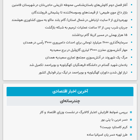
آغاز فصل دوم کاوش‌های باستان‌شناسی محوطه تاریخی حاجی‌خان در شهرستان فامنین
بازار داغ موی طبیعی؛ از قیمت‌های وسوسه‌کننده تا پشیمانی فروشندگان
بهره‌برداری از ۶ سایت ارتباطی در شمال استان/ گام بلند ماکو به سوی کشاورزی هوشمند
جریان شرب پس از ۱۲ ساعت عملیات ترمیم به شبکه بازگشت
۱۵ هزار بهمئی در مسیر کربلا گام برداشتند
سرمایه‌گذاری ۲۰۰۰ میلیارد تومانی برای احداث دامپروری ۳۰۰۰ رأسی در همدان
مهار آتش‌سوزی مخزن ۳۰۰۰ لیتری گازوئیل در برج سعیدیه
مرگ یک شهروند در آتش‌سوزی مجتمع تجاری سعیدیه همدان
یادمان شهید گمنام در دانشگاه فرهنگیان کهگیلویه و بویراحمد تکمیل شد
تراز اول شدن داوران کهگیلویه و بویراحمد در لیگ برتر فوتبال کشور
آخرین اخبار اقتصادی
چندرسانه‌ای
بررسی ضوابط افزایش اعتبار کالابرگ در نشست وزرای اقتصاد و کار
دسر عربی با پتی بور
کرم کاستارد چیست؟
طرز تهیه دسر پان اسپانیا ساده