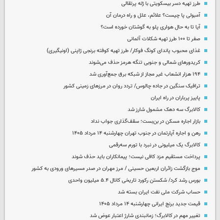
طرز تهیه دسر بیسکویتی با ژله پرتقالی
آمبولی پا چیست؟ علائم، علل و راه درمان آن
آیا تا به حال هواری پلو به گوشتان خورده است؟
صفر تا ۱۰۰ طرز تهیه شکلات آلمانی
غذای محبوب پاندای کونگ فوکار/ طرز تهیه کوفته برنجی ژاپنی (اونیگیری)
کریدورهای شمالی و جنوبی تنگه هرمز حذف می‌شوند
۱۹۴ هزار انشعاب غیر مجاز از شبکه برق جمع‌آوری شد
ترافیک سنگین در جاده چالوس/ تردد روان در مرزهای زمینی کشور
پاییز پرباران در راه ایران
کالابرگ سه دهک مشمول شارز شد
بازار اجاره مسکن در بن‌بست؛ سقف‌گذاری جواب نداد
رهن و اجاره آپارتمان در جنوب تهران چهارشنبه ۱۴ مرداد ۱۴۰۵
کالابرگ یک میلیونی در نبرد با تورم سه‌رقمی
پرداخت مستقیم مزد کافی نیست؛ پیمانکاران باید حذف شوند
موج بازگشت زائران اربعین حسینی / مرز مهران در صدر مسیرهای ورودی به کشور
بورس رشد کرد/ شکستن رکورد تاریخی کانال ۵.۴ میلیون واحدی
حساب‌ شرکت ملی نفت ایران بسته شد
قیمت جدید برنج ایرانی چهارشنبه ۱۴ مرداد ۱۴۰۵
تغییر مهم در کالابرگ؛ زمانبندی‌ شارژ اعتبار عوض شد