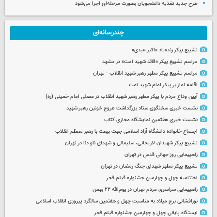
طرح جدید تغذیه دانشجویان بصورت مرحله‌ای اجرا می‌شود
چندرسانه‌ای
تشییع پیکر زنده‌یاد «اکبر عبدی»
مراسم تشییع پیکر «قائد شهید امت» در مشهد
مراسم تشییع پیکر مطهر رهبر شهید انقلاب - تهران
اقامه نماز بر پیکر امام شهید امت
آیین وداع مردم با پیکر مطهر رهبر شهید انقلاب در مصلی امام خمینی (ره)
نشست خبری سخنگوی ستاد بزرگداشت عروج خونین رهبر شهید
نشست خبری هفتمین نمایشگاه مجازی کتاب
اجتماع خانواده دانشگاه آزاد اسلامی جهت بیعت با رهبر معظم انقلاب
تشییع پیکر شهیدان لاریجانی، سلیمانی و شهدای ناو دنا در تهران
راهپیمایی روز جهانی قدس در تهران
تشییع پیکر مطهر شهدای جنگ رمضان در تهران
اختتامیه چهل و چهارمین جشنواره فیلم فجر
راهپیمایی سراسری مردم تهران در یوم‌الله ۲۲ بهمن
نورافشانی برج میلاد به مناسبت چهل‌ و هفتمین سالگرد پیروزی انقلاب اسلامی
ایستگاه پایانی چهل و چهارمین جشنواره فیلم فجر