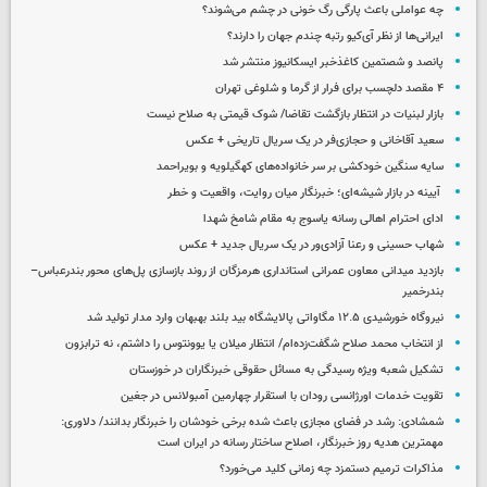
چه عواملی باعث پارگی رگ خونی در چشم می‌شوند؟
ایرانی‌ها از نظر آی‌کیو رتبه چندم جهان را دارند؟
پانصد و شصتمین کاغذخبر ایسکانیوز منتشر شد
۴ مقصد دلچسب برای فرار از گرما و شلوغی تهران
بازار لبنیات در انتظار بازگشت تقاضا/ شوک قیمتی به صلاح نیست
سعید آقاخانی و حجازی‌فر در یک سریال تاریخی + عکس
سایه سنگین خودکشی بر سر خانواده‌های کهگیلویه و بویراحمد
آیینه در بازار شیشه‌ای؛ خبرنگار میان روایت، واقعیت و خطر
ادای احترام اهالی رسانه یاسوج به مقام شامخ شهدا
شهاب حسینی و رعنا آزادی‌ور در یک سریال جدید + عکس
بازدید میدانی معاون عمرانی استانداری هرمزگان از روند بازسازی پل‌های محور بندرعباس–
بندرخمیر
نیروگاه خورشیدی ۱۲.۵ مگاواتی پالایشگاه بید بلند بهبهان وارد مدار تولید شد
از انتخاب محمد صلاح شگفت‌زده‌ام/ انتظار میلان یا یوونتوس را داشتم، نه ترابزون
تشکیل شعبه ویژه رسیدگی به مسائل حقوقی خبرنگاران در خوزستان
تقویت خدمات اورژانسی رودان با استقرار چهارمین آمبولانس در جغین
شمشادی: رشد در فضای مجازی باعث شده برخی خودشان را خبرنگار بدانند/ دلاوری:
مهمترین هدیه‌ روز خبرنگار، اصلاح ساختار رسانه در ایران است
مذاکرات ترمیم دستمزد چه زمانی کلید می‌خورد؟