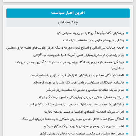
آخرین اخبار سیاست
چندرسانه‌ای
پزشکیان: گفت‌وگوها آمریکا را مجبور به همراهی کرد
ولایتی: نیروهای خارجی باید منطقه را ترک کنند
لایحه جنایات بین‌المللی و اصلاح قانون مهریه و تنگه هرمز اولویت‌های هفته جاری مجلس
پیام پزشکیان در سالروز بمباران اتمی آمریکا علیه هیروشیما و ناگازاکی
جهانگیر: محمدباقر خرازی به دادگاه ویژه روحانیت احضار شد / آخرین وضعیت پرونده
ساعدی‌نیا
نامه نمایندگان مجلس به پزشکیان: افزایش قیمت بنزین به صلاح نیست
قالیباف: خبرنگاران مسئولیت روایت عزت یک ملت را بر عهده گرفته‌اند
پیام تبریک مقامات سیاسی و نظامی به مناسبت روز خبرنگار
سپاه: رسانه‌های انقلابی در برابر دروغ‌پراکنی دشمن ایستادگی کردند
پزشکیان: خدمت بی‌منت و مشارکت مردمی، پایه حل مشکلات کشور است
ایران، شریک اتحادیه اقتصادی اوراسیا در مسیر توسعه تجارت
آمادگی مرکز اسناد دفاع مقدس سپاه برای همکاری با رسانه‌ها در روایتگری جنگ
نشست خبری رئیس‌جمهور همزمان با روز خبرنگار برگزار می‌شود
بدهی ۱۵۰ میلیارد متر مکعبی صنعت آب به ذخایر زیرزمینی کشور