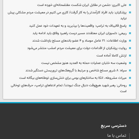
علی اکبری: دشمن در مقابل ایران شکست مفتضحانه‌ای خورده است
پزشکیان: باید افراد کارآمدتر را به کار گرفت/ کاری می کنیم در معیشت مردم مشکلی پیش
نیاید
پاسخ قالیباف به ترامپ: واقعیت‌ها را بپذیرید و به تعهدات خود عمل کنید
ربیعی: دلسوزان ایران معتقدند مسیر درست راهبرد وفاق باید ادامه یابد
وزارت اطلاعات: ۲۱ عامل موساد و ۴ عضو باندهای مسلح بازداشت شدند
روایت پزشکیان از اقدامات دولت برای معیشت مردم امشب منتشر می‌شود
ارتش کاملا آماده است
وضعیت سه خلبان عملیات حمله به العدید هنوز مشخص نیست
سپاه: ۸ شرور مسلح شاخص و مرتبط با گروهک‌های تروریستی دستگیر شدند
میراث مشروطه، اتکا به ساختارهای بومی برای خنثی‌سازی توطئه‌های بیگانه است
روحانی: رهبر شهید هیچ‌وقت دنبال جنگ نبودند/ تمام ادعاهای ترامپ، حرف‌های توخالی
است
دسترسی سریع
تماس با ما