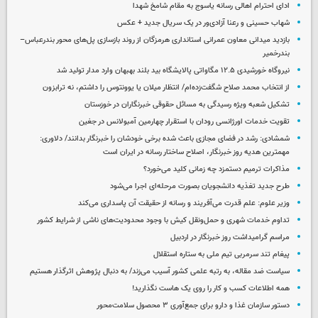
ادای احترام اهالی رسانه یاسوج به مقام شامخ شهدا
شهاب حسینی و رعنا آزادی‌ور در یک سریال جدید + عکس
بازدید میدانی معاون عمرانی استانداری هرمزگان از روند بازسازی پل‌های محور بندرعباس–
بندرخمیر
نیروگاه خورشیدی ۱۲.۵ مگاواتی پالایشگاه بید بلند بهبهان وارد مدار تولید شد
از انتخاب محمد صلاح شگفت‌زده‌ام/ انتظار میلان یا یوونتوس را داشتم، نه ترابزون
تشکیل شعبه ویژه رسیدگی به مسائل حقوقی خبرنگاران در خوزستان
تقویت خدمات اورژانسی رودان با استقرار چهارمین آمبولانس در جغین
شمشادی: رشد در فضای مجازی باعث شده برخی خودشان را خبرنگار بدانند/ دلاوری:
مهمترین هدیه‌ روز خبرنگار، اصلاح ساختار رسانه در ایران است
مذاکرات ترمیم دستمزد چه زمانی کلید می‌خورد؟
طرح جدید تغذیه دانشجویان بصورت مرحله‌ای اجرا می‌شود
وزیر علوم: علم قدرت می‌آفریند و رسانه از حقیقت آن پاسداری می‌کند
تداوم خدمات شهری و حمل‌ونقل کیش با وجود محدودیت‌های ناشی از شرایط کشور
مراسم گرامیداشت روز خبرنگار در اردبیل
پیغام تند سرمربی تیم ملی به ستاره استقلال
سیاست ضد مقاله، به رتبه علمی کشور آسیب می‌زند/ به دنبال پژوهش اثرگذار هستیم
همه اطلاعات کسب‌ و کار را روی یک هاست نگذارید!
دستور سازمان غذا و دارو برای جمع‌آوری ۳ محصول سلامت‌محور