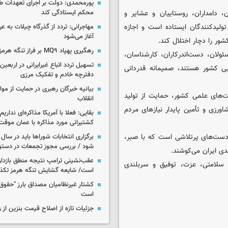
پورمحمدی: دولت بر اجرای تعهدات ط
محکم ایستادگی کند
 دامداران، روستاییان و عشایر و
لیدکنندگان ایستاده است و اجازه
آغاز می‌شود
شور را دچار اختلال کند.
رهگیری پهپاد MQ۹ بر فراز تنگه هرمز
لان، دست‌اندرکاران، کارشناسان،
تسهیل تردد اتباع غیرایرانی در اربعی
ی کشور هستند، صمیمانه قدردانی
دفترچه خادم و تفکیک مرزی
بیانیه خبرگان رهبری در حمایت از مو
یت‌های علمی کشور، حمایت از تولید
انقلاب
ورزی و تأمین پایدار نیازهای مردم
بقایی: فعلا با آمریکا مذاکره‌ای نداری
کشتیرانی مورد مذاکره با عمان موق
 دست‌های پرتلاشی است که با صبر،
برگزاری انتخابات شوراها باید در سا
شود / بررسی مجوز تجمعات در دستو
دی ایران می‌کوشند.
عقب‌نشینی ترامپ نتیجه منطق بازدارن
، سلامتی، عزت، توفیق و سربلندی
است/ شایعه گشایش تنگه هرمز تکذ
کشتار غیرنظامیان مصداق بارز "حقوق 
است
جزئیات تازه از اصلاح قیمت بنزین از ز