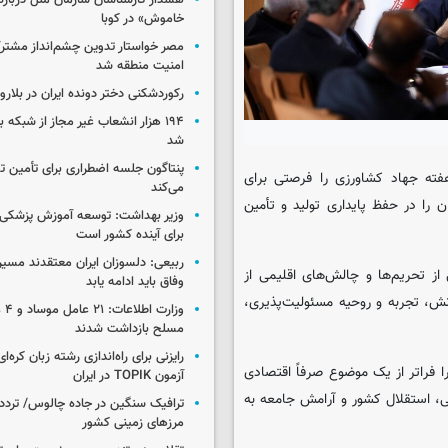
هشدار کارشناسان سازمان ملل درباره 
خاموش» در کوبا
مصر خواستار تدوین چشم‌انداز مشتر
امنیت منطقه شد
رکوردشکنی دختر دونده ایران در بلار
۱۹۴ هزار انشعاب غیر مجاز از شبکه 
شد
پنتاگون جلسه اضطراری برای تأمین تس
فته جهاد کشاورزی را فرصتی برای
می‌کند
را در حفظ پایداری تولید و تأمین
وزیر بهداشت: توسعه آموزش پزشکی، 
برای آینده کشور است
ربیعی: دلسوزان ایران معتقدند مسیر
ز تحریم‌ها و چالش‌های اقلیمی از
وفاق باید ادامه یابد
نش، تجربه و روحیه مسئولیت‌پذیری،
وزار
مسلح بازداشت شدند
رایزنی برای راه‌اندازی رشته زبان کره‌ای
 فراتر از یک موضوع صرفاً اقتصادی
آزمون TOPIK در ایران
ی، استقلال کشور و آرامش جامعه به
ترافیک سنگین در جاده چالوس/ تردد 
مرزهای زمینی کشور