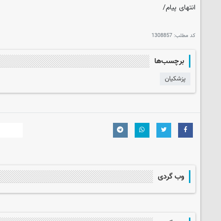
انتهای پیام/
کد مطلب:
1308857
برچسب‌ها
پزشکیان
وب گردی