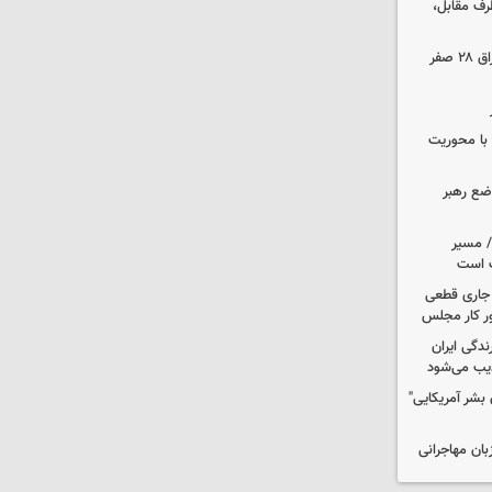
رف مقابل،
مهاجرانی: تردد از گذرگاه چیلات به عراق ۲۸ صفر
ن با محوریت
اضع رهبر
م/ مسیر
ت است
ل جاری قطعی
ر کار مجلس
دگی ایران
یب می‌شود
بشر آمریکایی"
بان مهاجرانی