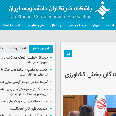
اقتصاد
ورزش
فرهنگ و هنر
بین الملل
علم و فناوری
عکس و گرافیک
آخرین اخبار
اخبار پربازدید
دا
حزب‌الله خواستار توقف مذاکرات با رژ
صهیونیستی شد
جانسون: ترامپ از پیامدهای جنگ با ای
کنندگان بخش کشاورزی
آمریکایی‌ها آگاه است
آمریکا میزبان مجمع آژانس انرژی اتم
حمله گسترده موشکی و پهپادی صنعا
نیروهای وابسته به عربستان
ادامه حملات رژیم صهیونیستی به جن
مدودف: ژاپن تابع آمریکاست