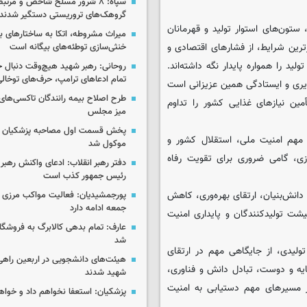
سپاه: ۸ شرور مسلح شاخص و مرتبط
گروهک‌های تروریستی دستگیر شدند
 ستون‌های استوار تولید و قهرمانان
میراث مشروطه، اتکا به ساختارهای ب
رین شرایط، از فشارهای اقتصادی و
خنثی‌سازی توطئه‌های بیگانه است
د را همواره پایدار نگه داشته‌اند.
روحانی: رهبر شهید هیچ‌وقت دنبال ج
تمام ادعاهای ترامپ، حرف‌های توخا
ذیری و ایستادگی همین عزیزانی است
طرح اصلاح بیمه رانندگان تاکسی‌های 
مین نیازهای غذایی کشور را تداوم
میز مجلس
پخش قسمت اول مصاحبه پزشکیان ب
 مهم امنیت ملی، استقلال کشور و
موکول شد
زی، گامی ضروری برای تقویت رفاه
دفتر رهبر انقلاب: ادعای واکنش رهبر 
رئیس جمهور کذب است
نش‌بنیان، ارتقای بهره‌وری، کاهش
پورجمشیدیان: فعالیت مواکب مرزی ار
جمعه ادامه دارد
عیشت تولیدکنندگان و پایداری امنیت
عارف: تمام بدهی کالابرگ به فروشگاه
شد
تولیدی، از جایگاهی مهم در ارتقای
هیئت‌های دانشجویی در اربعین راهی
ه و دوست، تبادل دانش و فناوری،
شهید شدند
مسیرهای مهم دستیابی به امنیت
پزشکیان: استعفا نخواهم داد و خواه