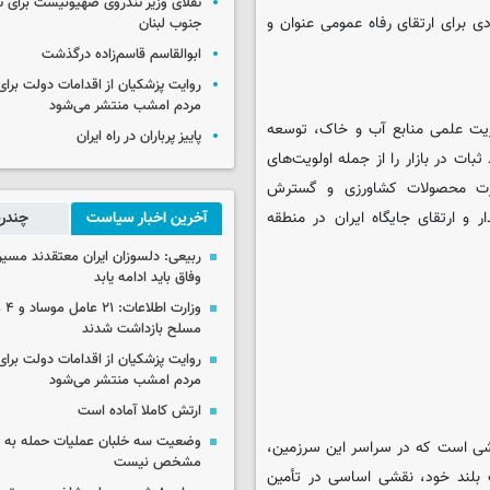
تقلای وزیر تندروی صهیونیست برای ت
 برای ارتقای رفاه عمومی عنوان و
جنوب لبنان
ابوالقاسم قاسم‌زاده درگذشت
روایت پزشکیان از اقدامات دولت بر
مردم امشب منتشر می‌شود
ریت علمی منابع آب و خاک، توسعه
پاییز پرباران در راه ایران
بات در بازار را از جمله اولویت‌های
ارت محصولات کشاورزی و گسترش
 و ارتقای جایگاه ایران در منطقه
آخرین اخبار سیاست
چندرس
ربیعی: دلسوزان ایران معتقدند مسیر
وفاق باید ادامه یابد
وزار
مسلح بازداشت شدند
روایت پزشکیان از اقدامات دولت بر
مردم امشب منتشر می‌شود
ارتش کاملا آماده است
وضعیت سه خلبان عملیات حمله به ا
اشی است که در سراسر این سرزمین،
مشخص نیست
 بلند خود، نقشی اساسی در تأمین