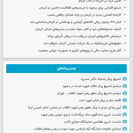
طنین مرگ بر آمریکا در قلب چرام
دستور قضایی برای برخورد با جریان‌های القاکننده ناامنی در کرمان
کارنامه قضایی جدید در کرمان بر پایه عملکرد واقعی شعب
انبار ۴۰۰ میلیارد ریالی کالاهای آرایشی و بهداشتی در کرمان شناسایی شد
کشف محموله‌های خرد و کلان مواد مخدر در مسیرهای استان کرمان
درخشش کاتاروهای کرمان در رقابت با حریفان آسیای میانه
حقوق‌های غیرمتعارف در یک شرکت معدنی کرمان متوقف شد
آغاز طرح حمایت مالی از زوج‌های نابارور با محوریت جوانی جمعیت
چندرسانه‌ای
تشییع پیکر زنده‌یاد «اکبر عبدی»
مراسم تشییع پیکر «قائد شهید امت» در مشهد
مراسم تشییع پیکر مطهر رهبر شهید انقلاب - تهران
اقامه نماز بر پیکر امام شهید امت
آیین وداع مردم با پیکر مطهر رهبر شهید انقلاب در مصلی امام خمینی (ره)
نشست خبری سخنگوی ستاد بزرگداشت عروج خونین رهبر شهید
نشست خبری هفتمین نمایشگاه مجازی کتاب
اجتماع خانواده دانشگاه آزاد اسلامی جهت بیعت با رهبر معظم انقلاب