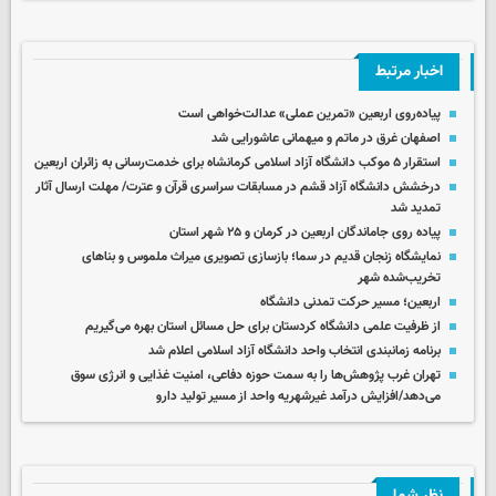
اخبار مرتبط
پیاده‌روی اربعین «تمرین عملی» عدالت‌خواهی است
اصفهان غرق در ماتم و میهمانی عاشورایی شد
استقرار ۵ موکب دانشگاه آزاد اسلامی کرمانشاه برای خدمت‌رسانی به زائران اربعین
درخشش دانشگاه آزاد قشم در مسابقات سراسری قرآن و عترت/ مهلت ارسال آثار
تمدید شد
پیاده روی جاماندگان اربعین در کرمان و ۲۵ شهر استان
نمایشگاه زنجان قدیم در سما؛ بازسازی تصویری میراث ملموس و بناهای
تخریب‌شده شهر
اربعین؛ مسیر حرکت تمدنی دانشگاه
از ظرفیت علمی دانشگاه کردستان برای حل مسائل استان بهره می‌گیریم
برنامه زمانبندی انتخاب واحد دانشگاه آزاد اسلامی اعلام شد
تهران غرب پژوهش‌ها را به سمت حوزه دفاعی، امنیت غذایی و انرژی سوق
می‌دهد/افزایش درآمد غیرشهریه واحد از مسیر تولید دارو
نظر شما