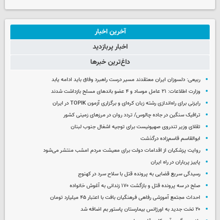
آخرین اخبار
اخبار پربازدید
داغ‌ترین خبرها
ربیعی: دلسوزان ایران معتقدند مسیر درست راهبرد وفاق باید ادامه یابد
وزارت اطلاعات: ۲۱ عامل موساد و ۴ عضو باندهای مسلح بازداشت شدند
رایزنی برای راه‌اندازی رشته زبان کره‌ای و برگزاری آزمون TOPIK در ایران
ترافیک سنگین در جاده چالوس/ تردد روان در مرزهای زمینی کشور
تقلای وزیر تندروی صهیونیست برای توجیه اشغال جنوب لبنان
ابوالقاسم قاسم‌زاده درگذشت
روایت پزشکیان از اقدامات دولت برای معیشت مردم امشب منتشر می‌شود
پاییز پرباران در راه ایران
رسیدگی سریع قضایی به پرونده قتل با سلاح سرد در کهنوج
صلح در سه پرونده قتل و بازگشت ۱۷۰ زندانی به آغوش خانواده
احداث مجتمع آموزشی رفاهی فرهنگیان بافت با اعتبار ۴۵ میلیارد تومان
۲۰ تخت جدید به اورژانس بیمارستان پاستور بم اضافه شد