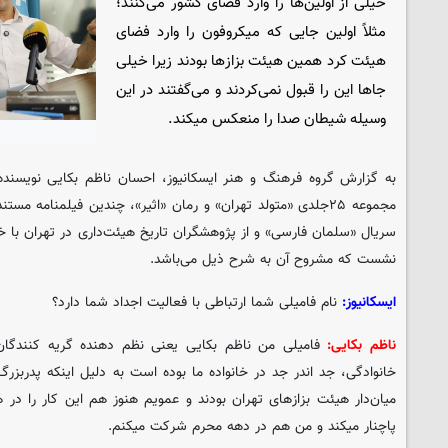
خیلی از اولین‌ها را وارد فضای کشور می‌کنند؛
مثلاً اولین جایی که میکروفون را وارد فضای
هیئت کرد همین هیئت بزازها بودند زیرا خیلی
جاها این را قبول نمی‌کردند و می‌گفتند در این
وسیله شیطان صدا را منعکس میکند.
به گزارش گروه فرهنگ و هنر ایسکانیوز، احسان ناظم بکایی نویسنده 
مجموعه ۲۵جلدی «متولد تهران» و رمان «اثیر»، چندین فیلمنامه مس
سریال «سلمان فارسی» و از پژوهشگران تاریخ هیئت‌داری در تهران با خب
نشست که مشروح آن به شرح ذیل می‌باشد.
ایسکانیوز:
نام فامیلی شما ارتباطی با فعالیت اجداد شما دارد؟
ناظم بکایی:
فامیلی من ناظم بکایی یعنی نظم دهنده گریه کنندگا
میان‌دار هیئت بزازهای تهران بودند و عمویم هنوز هم این کار را در ه
پاچنار میکند و من هم در دهه محرم شرکت میکنم.