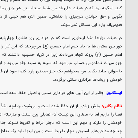
کند. اینگونه بود که در هیئت های قدیمی شما نمیتوانستی هر چیزی مثل 
بگویی و حق خواندن هرچیزی را نداشتی. همین الان هم خیلی از هی
قدیمی‌اند وارد این مسائل نمی‌شوند.
در هیئت بزازها مثلا اینطوری است که در عزاداری روز عاشورا چهارپایه 
دور بین ستون ها به یاد حرم امام حسین (ع) می‌چرخند که این کار را
امام حسین (ع) بروند انجام می‌دادند زیرا در کربلا حسینیه داشتند ک
جزو میراث ناملموس حساب می‌شود که سینه به سینه جلو می‌رود و ای
یا جوانی بیاید بگوید من میخواهم یک چیز جدیدی وارد کنم؛ خود آن فض
خودش و ریشه‌ها عزاداری سنتی برگردد.
ایسکانیوز:
چقدر از این آیین های عزاداری سنتی و اصیل حفظ شده است
ناظم بکایی:
بخش زیادی از آن حفظ شده است و می‌شود، چنانچه مثلاً در
فضا را داریم اما به معنای این نیست که تقابلی بین سنت و مدرنیته ا
خودشان را دارند و مهم این است که دچار افراط و تفریط نشوند چنان
چنانچه مداحی‌های استیجی دچار تفریط است و بین اینها باید یک تعادل