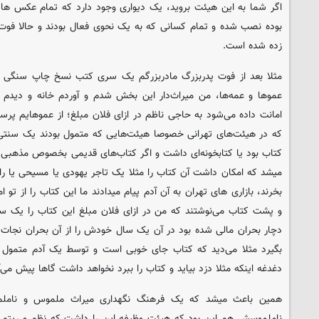
اگر شما به این هیئت بروید، یک دیواری وجود دارد که تمام عکس ها
بوده نصب شده و تمام کسانی که به یک نحوی فعال بودند و حالا فو
زده شده است.
مثلا بعد از فوت پدربزرگ مادربزرگم یک سری کتب نسخ چاپ سنگی و
عموها و عمه‌ها، من میراث‌دار این بخش شدم و آوردم خانه و دیدم 
امانت داده می‌شود به حاجی ناظم در ازای فلان مبلغ؛ از عموهایم پر
که در هیئت‌های تهرانی خصوصا هیئت‌هایی که متمول بودند یک سنتی و
کتاب بود یا کتابخونه‌ای داشت و اگر کتاب‌های قدیمی بخصوص مذهبی و
میشد که امکان داشت آن کتاب را مثلا یک تاجر یهودی یا مسیحی یا را
بخرند، بازاری های تهران به آن آدم پیام میدادند ما این کتاب را از تو 
و پشت کتاب می‌نوشتند که من در ازای فلان مبلغ این کتاب را یک سا
دچار بحران مالی شده بود در آن یک سال خودش را از آن بحران نجات 
بگیرد مثلا می‌دید که کتاب جای خوبی است و توسط یک آدم متمول 
دغدغه اینکه مثلا دزد بیاید و کتاب را ببرد نخواهد داشت گاها پیش می
همین باعث میشد که یک فرهنگ نگهداری میراث ملموس و ناملموس
ناملموسش هم این بود که هیئت وظیفه این را داشت که نظم و ریتم 