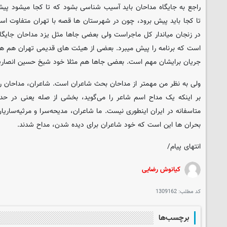
راجع به جایگاه مداحان باید آسیب شناسی بشود که تا کجا میشود 
تا کجا باید پیش برود، چون در شهرستان ها قصه با تهران متفاوت اس
در زنجان میاندار کل ماجراست ولی بعضی جاها مثل یزد مداحان جایگا
است که برنامه را پیش میبرد. بعضی از هیئت های قدیمی تهران هم ه
جریان برایشان مهم است. بعضی جاها هم مثلا خود شیخ حسین انصاریا
ولی به نظر من مهمتر از مداحان بحث شاعران است. شاعران، مداحان را 
بر اینکه یک مداح اسم شاعر را می‌گوید، بخشی از صله یعنی در ح
متاسفانه در ایران اینطوری نیست. ما شاعران، مدیحه‌سرا و مرثیه‌ساریا
بحران ها این است که خود شاعران برای دیده شدن، مداح شدند.
انتهای پیام/
کیانوش رضایی
کد مطلب:
1309162
برچسب‌ها