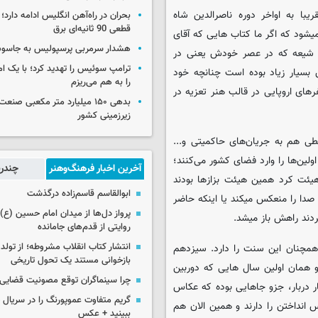
حدود ۱۵۰ سال پیش یعنی تقریبا به اواخر دوره ناصرالدین شاه
بحران در راه‌آهن انگلیس ادامه دارد؛
قطعی 90 ثانیه‌ای برق
شود که اگر ما کتاب هایی که آقای
هشدار سرمربی پرسپولیس به جاسو
ور شیعه که در عصر خودش یعنی در
ترامپ سوئیس را تهدید کرد؛ با یک ام
بسیار زیاد بوده است چنانچه خود
را به هم می‌ریزم
رهای اروپایی در قالب هنر تعزیه در
بدهی ۱۵۰ میلیارد متر مکعبی صن
زیرزمینی کشور
طی هم به جریان‌های حاکمیتی و...
لین‌ها را وارد فضای کشور می‌کنند؛
آخرین اخبار فرهنگ‌وهنر
چندرس
هیئت کرد همین هیئت بزازها بودند
ابوالقاسم قاسم‌زاده درگذشت
 صدا را منعکس میکند یا اینکه حاضر
پرواز دل‌ها از میدان امام حسین (ع) ت
کردند راهش باز میشد.
روایتی از قدم‌های جامانده
انتشار کتاب انقلاب مشروطه؛ از تولد 
 همچنان این سنت را دارد. سیزدهم
بازخوانی مستند یک تحول تاریخی
 همان اولین سال هایی که دوربین
چرا سینماگران توقع مصونیت قضایی 
ر دربار، جزو جاهایی بوده که عکاس
گریم متفاوت عموپورنگ را در سریال ج
انداختن را دارند و همین الان هم
ببینید + عکس