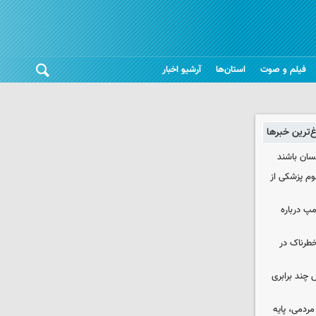
فیلم و صوت
استان‌ها
آرشیو اخبار
غ‌ترین خبرها
نسان باشند
لوم پزشکی از
مپ درباره
طرناک در
چند برابری
ردمی، پایه