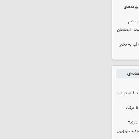
 پیامدهای
س تیم
ضا اقتصادتان
عت آب به ذخایر
انه‌ای
ا قبله تهران؛
تا مرگ/
دارند؟
دید تلویزیون