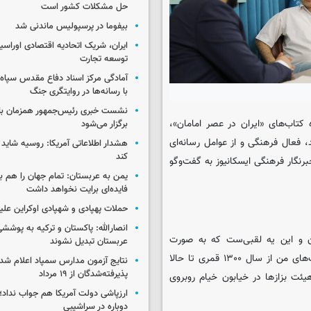
حل مشکلات کشور است
بیفوما در پرسپولیس ماندنی شد
ایران، شریک اتحادیه اقتصادی اوراسی
توسعه تجارت
آمادگی مرکز اسناد دفاع مقدس سپاه 
با رسانه‌ها در روایتگری جنگ
نشست خبری رئیس‌جمهور همزمان با ر
کتاب‌های «ایران در عصر امامان»،
برگزار می‌شود
تند، فعال فرهنگی و از عوامل رسانه‌ای
هشدار اطلاعاتی آمریکا: روسیه شاید ب
کند
رنگار فرهنگی ایسکانیوز به گفت‌وگو
یمن به عربستان: تمام جهان را هم 
فایده‌ای برایت نخواهد داشت
حملات پهپادی و شهپادی اوکراین علی
انصارالله: پاکستان و ترکیه به پوششی
ن و این یه لقبی‌ست که به صورت
عربستان تبدیل نشوند
خانوادگی، جد اندر جد در خانواده ما بوده است به دلیل اینکه پدربزرگ‌های من از سال ۱۳۰۰ قمری تا حالا
نتایج آزمون مدارس سمپاد اعلام شد/
پذیرفته‌شدگان از ۱۹ مرداد
یئت بزازها در خیابون خیام روبروی
ارزپاشی دولت آمریکا هم جواب نداد؛ 
دوباره در سراشیبی