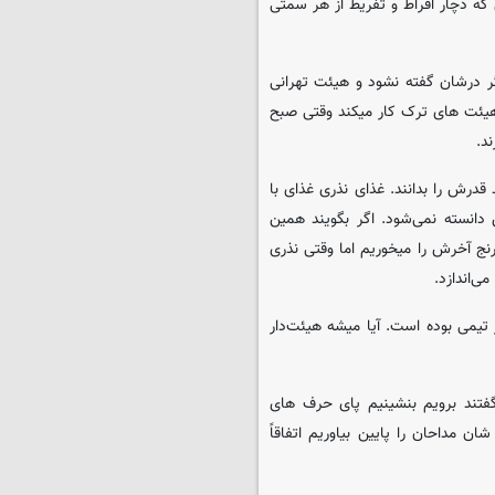
که دچار افراط و تفریط از هر سمتی
ر درشان گفته نشود و هیئت تهرانی
 هیئت های ترک کار میکند وقتی صبح
د.
درش را بدانند. غذای نذری غذای با
 دانسته نمی‌شود. اگر بگویند همین
لا ۳۰۰ هزار تومان است تا برنج آخرش را میخوریم اما وقتی نذری
ی‌اندازد.
یمی بوده است. آیا میشه هیئت‌دار
بلکه میگفتند برویم بنشینیم پای حرف های
ن مداحان را پایین بیاوریم اتفاقاً