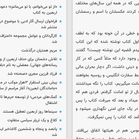
یی که در همه این سال‌های مختلف
«از تو می‌خوانم، با تو می‌مانم»؛ دعو
ت کردند عکسشان با اسم و رسمشان
اربعین به کتاب
فراخوان ارسال آثار ادبی با موضوع «
منتشر شد
 خطی در آن خونه بود که به لطف
کارگردانان و عوامل مجموعه «اعتراف 
اول کتاب نوشته شده که این کتاب
شد
سیدم قضیه این نوشته چیست؟ گفتند
مریم همتیان درگذشت
جود دارد که مثلاً کسی که در کار
تلاش دشمنان برای حذف اربعین از وی
رسانه‌های جهانی/ معضلی به نام «بلا
 دینی داشت، اگر دچار بحران مالی
فرزاد فرزین مجری «صحنه» شد
بط سفارت انگلیس و روسیه بخواهند
پیش بینی استقرار ۳هزار مو
امانت میگیریم، کتاب را نگه میداشتند
«جاماندگان ابعین»/ آغاز مراسم از ساعت ۶
ل از تو امانت گرفتم. فردی هم که
کمک‌های مردمی؛ از توسعه حرم‌ها تا 
میداد و بعد که میرفت کتاب را پس
اشتغال
در یک جای امنی نگهداری میشود و
سینماها روز اربعین تعطیل هستند
‌آمد که کتاب را پس نمیگرفت.
کلاغ و یک تریلر سیاسی متفاوت
پانصد و پنجاه و ششمین کاغذخبر ایس
 هم در هیئتها اتفاق بی‌افتد.
شد
را بین مداح، خطی و سینه زن حفظ