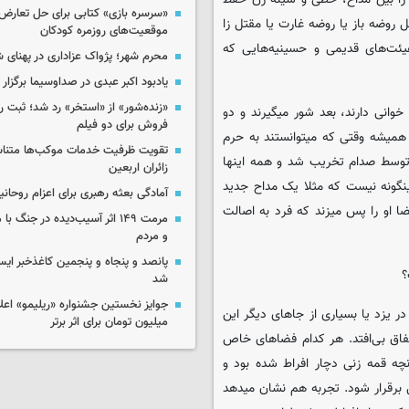
«سرسره بازی» کتابی برای حل تعارض 
روضه باز یا روضه غارت یا مقتل زا
موقعیت‌های روزمره کودکان
ئت‌های قدیمی و حسینیه‌هایی که
محرم شهر؛ پژواک عزاداری در پهنای 
یادبود اکبر عبدی در صداوسیما برگزار
«زنده‌شور» از «استخر» رد شد؛ ثبت رک
خوانی دارند، بعد شور میگیرند و دو
فروش برای دو فیلم
 همیشه وقتی که میتوانستند به حرم
تقویت ظرفیت خدمات موکب‌ها متناس
ه توسط صدام تخریب شد و همه اینها
زائران اربعین
نگونه نیست که مثلا یک مداح جدید
آمادگی بعثه رهبری برای اعزام روحانی
ا او را پس میزند که فرد به اصالت
مرمت ۱۴۹ اثر آسیب‌دیده در جنگ
و مردم
پانصد و پنجاه و پنجمین کاغذخبر ایس
؟
شد
 یزد یا بسیاری از جاهای دیگر این
میلیون تومان برای اثر برتر
تفاق بی‌افتد. هر کدام فضاهای خاص
چه قمه زنی دچار افراط شده بود و
 برقرار شود. تجربه هم نشان میدهد