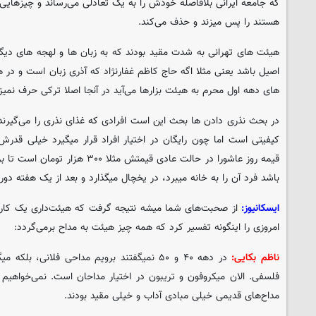
که جامعه ایرانی بلافاصله خودش را به یک تعادلی می‌رساند و چیزهایی 
هستند را پس میزند و حذف می‌کند.
هیئت های تهرانی به شدت مقید بودند که به زبان ها و لهجه های دیگ
اصیل باشد یعنی مثلا اگه حاج کاظم غفارنژاد که آذری زبان است و در
های دهه اول محرم به هیئت بزارها می‌آید در آنجا اصلا ترکی حرف نمیزن
در بحث نذری دادن ها بحث این است افرادی که غذای نذری را می‌گیرند ق
کیفیتی است اما چون رایگان در اختیار افراد قرار میگیرد خیلی قدرش
قیمه روز عاشورا در حالت عادی قیمتش مث
باشد فرد آن را به خانه میبرد، در یخچال میگذارد و بعد از یک هفته دور م
ایسکانیوز:
از صحبت‌های شما میشه نتیجه گرفت که هیئت‌داری یک کار ت
امروزی را اینگونه تفسیر کرد که همه چیز هیئت به مداح برمی‌گردد:
ناظم بکایی:
در دهه ۴۰ و ۵۰ نمیگفتند برویم مداحی فلانی، 
فلسفی. الان میکروفون و تریبون در اختیار مداحان است. نمی‌خواهیم شا
مداح‌های قدیمی خیلی مبادی آداب و خیلی مقید بودند.