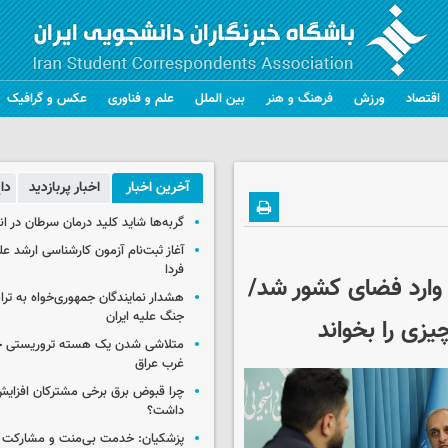
اقتصاد
ورزش
فرهنگ و هنر
بین الملل
علم و فناوری
عکس و گرافیک
آخرین اخبار
اخبار پربازدید
دا
گربه‌ها شاید کلید درمان سرطان در ا
آغاز ثبت‌نام‌ آزمون کارشناسی ارشد ع
فردا
 وارد فضای کشور شد/
هشدار نمایندگان جمهوری‌خواه به ترا
جنگ علیه ایران
زی را بخواند
متلاشی شدن یک هسته تروریستی خ
غرب عراق
چرا قبوض برق برخی مشترکان افزایش 
داشت؟
پزشکیان: خدمت بی‌منت و مشارکت م