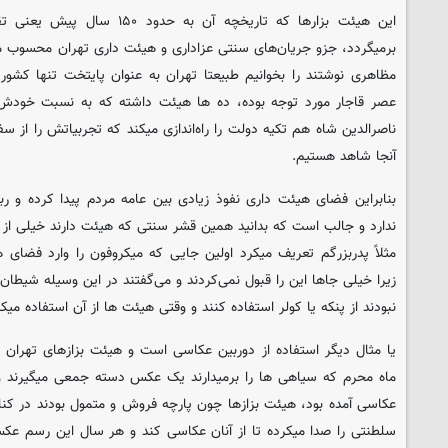
این هیئت‌ بزارها که تاریخچه آن به 
برمیگردد، جزو جریان‌های سنتی عزاداری و هیئت داری تهران محسوب می
مظاهری نوشتند را بخوانیم طبیعتا تهران به عنوان پایتخت تنها کش
عصر قاجار مورد توجه بوده، ده ها هیئت داشته که به نسبت خودش 
ناصرالدین شاه هم تکیه دولت را راه‌اندازی میکند که تجربیاتش را از سف
آنجا شاهد هستیم.
بنابراین فضای هیئت داری نفوذ زیادی بین عامه مردم پیدا کرده و رب
ندارد و جالب است که بدانید همین قشر سنتی که هیئت دارند خیلی از او
مثلاً پدربزرگم تعریف میکرد اولین جایی که میکروفون را وارد فضای 
زیرا خیلی جاها این را قبول نمی‌کردند و می‌گفتند در این وسیله شیطان
نبودند از پنکه یا کولر استفاده کنند و وقتی هیئت ها از آن استفاده می
یا مثال دیگر استفاده از دوربین عکاسی است و هیئت بزازهای تهران
ماه محرم که سیاهی ها را برمیدارند یک عکس دسته جمعی میگیرند و
عکاسی آمده بود، هیئت بزازها چون پارچه فروش و متمول بودند در کنا
سلطنتی را صدا میکرده تا از آنان عکاسی کند و هر سال این رسم عکس 