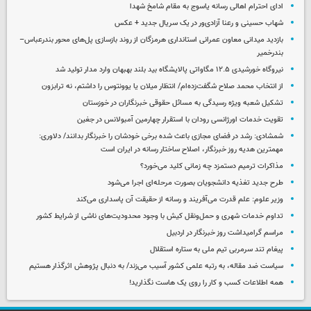
ادای احترام اهالی رسانه یاسوج به مقام شامخ شهدا
شهاب حسینی و رعنا آزادی‌ور در یک سریال جدید + عکس
بازدید میدانی معاون عمرانی استانداری هرمزگان از روند بازسازی پل‌های محور بندرعباس–
بندرخمیر
نیروگاه خورشیدی ۱۲.۵ مگاواتی پالایشگاه بید بلند بهبهان وارد مدار تولید شد
از انتخاب محمد صلاح شگفت‌زده‌ام/ انتظار میلان یا یوونتوس را داشتم، نه ترابزون
تشکیل شعبه ویژه رسیدگی به مسائل حقوقی خبرنگاران در خوزستان
تقویت خدمات اورژانسی رودان با استقرار چهارمین آمبولانس در جغین
شمشادی: رشد در فضای مجازی باعث شده برخی خودشان را خبرنگار بدانند/ دلاوری:
مهمترین هدیه‌ روز خبرنگار، اصلاح ساختار رسانه در ایران است
مذاکرات ترمیم دستمزد چه زمانی کلید می‌خورد؟
طرح جدید تغذیه دانشجویان بصورت مرحله‌ای اجرا می‌شود
وزیر علوم: علم قدرت می‌آفریند و رسانه از حقیقت آن پاسداری می‌کند
تداوم خدمات شهری و حمل‌ونقل کیش با وجود محدودیت‌های ناشی از شرایط کشور
مراسم گرامیداشت روز خبرنگار در اردبیل
پیغام تند سرمربی تیم ملی به ستاره استقلال
سیاست ضد مقاله، به رتبه علمی کشور آسیب می‌زند/ به دنبال پژوهش اثرگذار هستیم
همه اطلاعات کسب‌ و کار را روی یک هاست نگذارید!