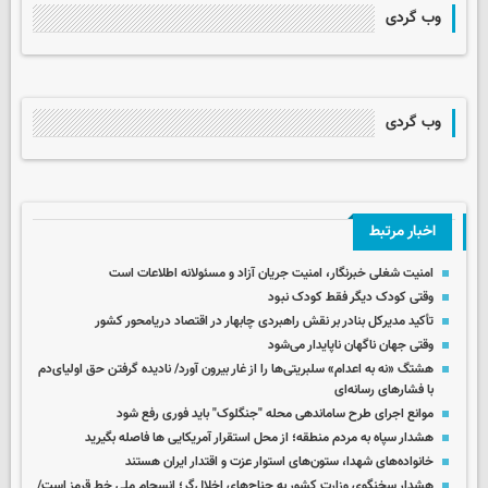
وب گردی
وب گردی
اخبار مرتبط
امنیت شغلی خبرنگار، امنیت جریان آزاد و مسئولانه اطلاعات است
وقتی کودک دیگر فقط کودک نبود
تأکید مدیرکل بنادر بر نقش راهبردی چابهار در اقتصاد دریامحور کشور
وقتی جهان ناگهان ناپایدار می‌شود
هشتگ «نه به اعدام» سلبریتی‌ها را از غار بیرون آورد/ نادیده گرفتن حق اولیای‌دم
با فشارهای رسانه‌ای
موانع اجرای طرح ساماندهی محله "جنگلوک" باید فوری رفع شود
هشدار سپاه به مردم منطقه؛ از محل استقرار آمریکایی ها فاصله بگیرید
خانواده‌های شهدا، ستون‌های استوار عزت و اقتدار ایران هستند
هشدار سخنگوی وزارت کشور به جناح‌های اخلال‌گر؛ انسجام ملی خط قرمز است/