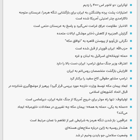
اوکراین: دو لانچر اس-۴۰۰ را زدیم
امتیازات پشت پرده واشنگتن به ایران برای بازگشایی تنگه هرمز/ عربستان متوجه
ناکارامدی چتر امنیتی آمریکا شده است
الاخبار: مقاومت عراق غرامت نمی‌گیرد و پاسخ به عربستان حتمی است
گزارش الجزیره از کاهش ذخایر موشکی ایالات متحده
نگرانی تل‌آویو از پیوستن قاهره به "توافق مکه"
حزب‌الله: ایران قوی‌تر از قبل شده است
حمله توپخانه‌ای اسرائیل به لبنان و غزه
اعتراف وزیر جنگ سابق ترامپ: ایران دست بالا را دارد
افزایش بازگشت متخصصان روس‌اتم به ایران
ترامپ مشاور حقوقی کاخ سفید را برکنار کرد
ابعاد پیمان مکه توسط وزارت خارجه مورد بررسی قرار گیرد/ پرهیز از موضع‌گیری شتابزده در
قبال اتحاد کشورهای اسلامی
اولیانوف: تنها راه موثر برای خروج آمریکا از جنگ علیه ایران، دیپلماسی است
«حمله به یکی، حمله به همه»؛ پیمان مکه چه تغییری در معادلات خاورمیانه ایجاد
می‌کند؟
عراقچی: باز شدن تنگه هرمز به شرایطی غیر از تفاهم با عمان مرتبط است
هشدار روسیه به ژاپن درباره سلاح‌های هسته‌ای
وضعیت سلامتی جو بایدن وخیم تر شد