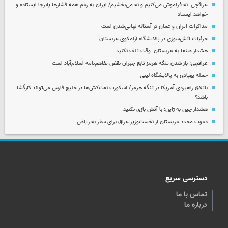
عراقچی: نه فراموش می‌کنیم و نه می‌بخشیم/ ایران به رغم همه فشارها پابرجا ایستاده و
خواهد ایستاد
مذاکرات ایران و عمان در آستانه نهایی‌شدن است
جزئیات آتش‌سوزی در پالایشگاه آرامکوی عربستان
هشدار صنعا به عربستان: وقت تلف نکنید
عراقچی: باز شدن تنگه هرمز تابع جبران نقض تفاهم‌نامه اسلام‌آباد است
حمله پهپادی به پالایشگاه لیبی
باتلاق راهبردی آمریکا در تنگه هرمز/ اسکورت نفت‌کش‌ها در خلیج فارس می‌تواند کارگشا
باشد؟
هشدار چین به ژاپن: با آتش بازی نکنید
دعوت مجدد عربستان از نخست‌وزیر عراق برای سفر به ریاض
دسترسی سریع
تماس با ما
درباره ما