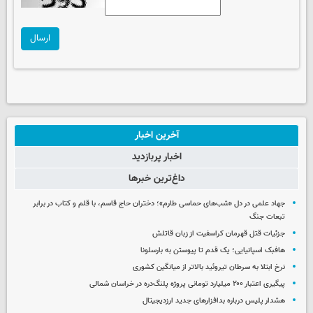
ارسال
آخرین اخبار
اخبار پربازدید
داغ‌ترین خبرها
جهاد علمی در دل «شب‌های حماسی طارم»؛ دختران حاج قاسم، با قلم و کتاب در برابر
تبعات جنگ
جزئیات قتل قهرمان کراسفیت از زبان قاتلش
هافبک اسپانیایی؛ یک قدم تا پیوستن به بارسلونا
نرخ ابتلا به سرطان تیروئید بالاتر از میانگین کشوری
پیگیری اعتبار ۲۰۰ میلیارد تومانی پروژه پلنگ‌دره در خراسان شمالی
هشدار پلیس درباره بدافزارهای جدید ارزدیجیتال