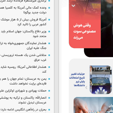
برکناری غیرمنتظره فرمانده ارشد آمریکا
وعده کمک مالی آمریکا به کلمبیا همزما
دولت جدید بوگوتا
آمریکا فروش بیش از ۵ 
کشور عربی را تائید کرد
وزیر دفاع پاکستان: جهان اسلام باید در
متحد شود
هشدار نمایندگان جمهوری‌خواه به ترا
جنگ علیه ایران
متلاشی شدن یک هسته تروریستی خ
غرب عراق
هشدار اطلاعاتی آمریکا: روسیه شاید ب
کند
یمن به عربستان: تمام جهان را هم 
فایده‌ای برایت نخواهد داشت
حملات پهپادی و شهپادی اوکراین علی
انصارالله: پاکستان و ترکیه به پوششی
عربستان تبدیل نشوند
بحران در راه‌آهن انگلیس ادامه دارد؛