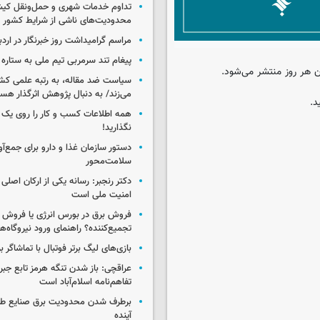
تداوم خدمات شهری و حمل‌ونقل کیش
محدودیت‌های ناشی از شرایط کشور
مراسم گرامیداشت روز خبرنگار در اردب
پیغام تند سرمربی تیم ملی به ستاره 
ن هر روز منتشر می‌شود.
سیاست ضد مقاله، به رتبه علمی کش
می‌زند/ به دنبال پژوهش اثرگذار هس
د.
همه اطلاعات کسب‌ و کار را روی ی
نگذارید!
سلامت‌محور
دکتر رنجبر: رسانه یکی از ارکان اصلی
امنیت ملی است
فروش برق در بورس انرژی یا فروش 
تجمیع‌کننده؟ راهنمای ورود نیروگاه‌ها 
بازی‌های لیگ برتر فوتبال با تماشاگر ب
عراقچی: باز شدن تنگه هرمز تابع جب
تفاهم‌نامه اسلام‌آباد است
برطرف شدن محدودیت‌ برق صنایع طی
آینده