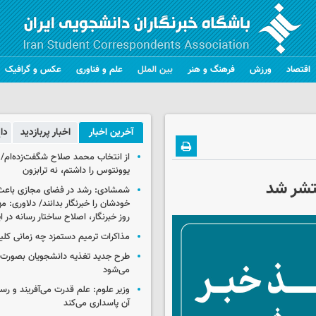
اقتصاد
ورزش
فرهنگ و هنر
بین الملل
علم و فناوری
عکس و گرافیک
آخرین اخبار
اخبار پربازدید
دا
از انتخاب محمد صلاح شگفت‌زده‌ام/ ان
یوونتوس را داشتم، نه ترابزون
تشر شد
شمشادی: رشد در فضای مجازی باعث
خودشان را خبرنگار بدانند/ دلاوری: م
روز خبرنگار، اصلاح ساختار رسانه در 
مذاکرات ترمیم دستمزد چه زمانی کلی
طرح جدید تغذیه دانشجویان بصورت مر
می‌شود
وزیر علوم: علم قدرت می‌آفریند و رس
آن پاسداری می‌کند