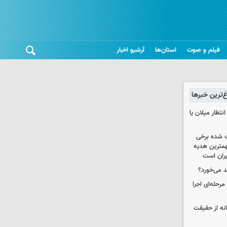
فیلم و صوت
استان‌ها
آرشیو اخبار
غ‌ترین خبرها
تظار میلان یا
 شده برخی
همترین هدیه‌
ایران است
د می‌خورد؟
حله‌ای اجرا
انه از حقیقت