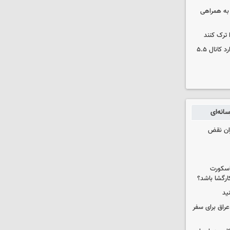
 به همراهی
 ترک کنند
بورس دوباره رکورد زد/ شاخص کل وارد کانال ۵.۵
انه‌ای
ران نقض
 اسکورت
ارگشا باشد؟
ید
راق برای سفر