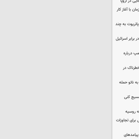
یی در اروپا
ن با آغاز کار
هزار موشک پاتریوت به چند
 برابر اسرائیل
مپ درباره
طرناک در
ه ناتو حمله
بسیج کنی
ه روسیه
 برای تجاوزات
 پیامدهای