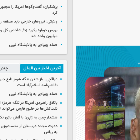
پزشکیان: گفت‌وگوها آمریکا را مجبور
کرد
ولایتی: نیروهای خارجی باید منطقه را
میلیون واحد شد
حمله پهپادی به پالایشگاه لیبی
آخرین اخبار بین الملل
چندرس
عراقچی: باز شدن تنگه هرمز تابع جب
تفاهم‌نامه اسلام‌آباد است
حمله پهپادی به پالایشگاه لیبی
باتلاق راهبردی آمریکا در تنگه هرمز/
نفت‌کش‌ها در خلیج فارس می‌تواند ک
هشدار چین به ژاپن: با آتش بازی نکن
دعوت مجدد عربستان از نخست‌وزیر ع
به ریاض