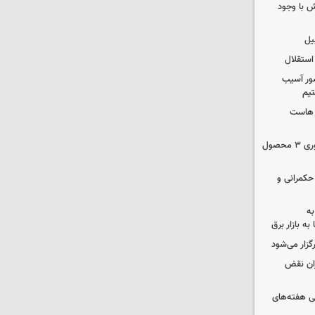
 با وجود
یل
استقلال
ور آسیب
تیم
ک هاست
دستور سازمان غذا و دارو برای جمع‌آوری ۳ محصول
 حکمرانی و
به
به بازار برق
رگزار می‌شود
ران نقض
 هفته‌های