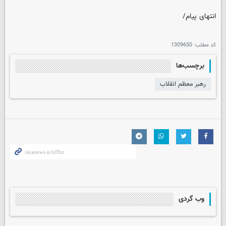
انتهای پیام/
کد مطلب:
1309650
برچسب‌ها
رهبر معظم انقلاب
وب گردی