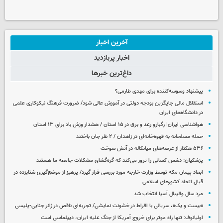
آخرین اخبار
اخبار پربازدید
داغ‌ترین خبرها
پیشنهاد وسوسه‌کننده برای مهدی طارمی؟
استقلال مالی جایگزین بودجه دولتی در آموزش عالی شود/ ضرورت فرهنگ نیکوکاری علمی
در دانشگاه‌های ایران
هواشناسی ایران| رگبارو رعد و برق در ۱۵ استان / هشدار وزش باد برای ۱۳ استان‌
حمله مسلحانه به قهوه‌خانه‌ای در زاهدان / ۲ نفر جان باختند
۵۳۶ هکتار از عرصه‌های میانکاله در آتش سوخت
پزشکیان: دشمن کسانی را ترور می‌کند که گره‌گشای مشکلات جامعه ما هستند
ابعاد پیمان مکه توسط وزارت خارجه مورد بررسی قرار گیرد/ پرهیز از موضع‌گیری شتابزده در
قبال اتحاد کشورهای اسلامی
مرد سال والیبال آسیا انتخاب شد
«بیست و یک»، سریالی با افراط در خشونت نمایشی/ تجربه‌ای ناقص در ژانر جنایی-پلیسی
اولیانوف: تنها راه موثر برای خروج آمریکا از جنگ علیه ایران، دیپلماسی است