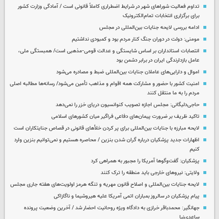
تداوم فعالیت شوراهای شهر در شرایط اضطراری کاملاً قانونی است / آمادگی وزارت کشور
برای برگزاری انتخابات تمام‌الکترونیک
ادامه بررسی لایحه جنایات بین‌المللی در مجلس
مومنی: دولت در دوران جنگ کنار مردم بود و کمبودی نداشتیم
انتصابات استانداران بر اساس شایستگی و عدالت قومی-مذهبی است/ همبستگی ملی،
عامل بازدارندگی ایران در برابر دشمن بود
اموال و دارایی‌های عاملان جنایات بین‌المللی ضبط و مصادره می‌شود
امنیت کشور با حضور و مشارکت همه اقوام و مذاهب تأمین می‌شود/ رسانه‌ها مطالبه اصلی
مردم را به ما منتقل کنند
حاجی‌دلیگانی: مجلس اجازه تصویب کنوانسیون دریای خزر را نمی‌دهد
تاکید ظریف بر ضرورت پیمان‌های دفاعی فراگیر میان کشورهای اسلامی
لایحه مبارزه با جنایات بین‌المللی برای پر کردن خلأهای قانونی در قصاص جنایتکاران است
اظهارات جدید پزشکیان درباره گران شدن بنزین / محاصره هستیم و نمی‌توانیم بنزین وارد
کنیم
پزشکیان: گفت‌وگوها آمریکا را مجبور به همراهی کرد
ولایتی: نیروهای خارجی باید منطقه را ترک کنند
لایحه جنایات بین‌المللی و اصلاح قانون مهریه و تنگه هرمز اولویت‌های هفته جاری مجلس
پیام پزشکیان در سالروز بمباران اتمی آمریکا علیه هیروشیما و ناگازاکی
جهانگیر: محمدباقر خرازی به دادگاه ویژه روحانیت احضار شد / آخرین وضعیت پرونده
ساعدی‌نیا