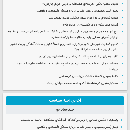
کمبود شعب بانکی؛ هزینه‌ای مضاعف بر دوش مردم جازموریان
دیدار رئیس‌جمهوری با رهبر انقلاب درباره مسائل اقتصادی و نظامی
مهلت ثبت‌نام در ۵ آزمون علوم پزشکی دوباره تمدید شد
قیمت طلا، سکه و دلار یکشنبه ۱۸ مرداد ۱۴۰۵
نرخ شهریه مجازی و حضوری مدارس غیرانتفاعی تفکیک شد/ هزینه‌های سرویس و تغذیه
در ایام آموزش مجازی باید به خانواده‌ها بازگردانده شود
تداوم فعالیت شوراهای شهر در شرایط اضطراری کاملاً قانونی است / آمادگی وزارت کشور
برای برگزاری انتخابات تمام‌الکترونیک
تاکید چمران بر الزامات پدافند غیرعامل در ساختمان‌سازی تهران
«حمله به یکی، حمله به همه»؛ پیمان مکه چه تغییری در معادلات خاورمیانه ایجاد
می‌کند؟
ادامه بررسی لایحه جنایات بین‌المللی در مجلس
استکبارستیزی در منظومه فکری امام شهید، موقتی نیست
آخرین اخبار سیاست
چندرسانه‌ای
پزشکیان: دشمن کسانی را ترور می‌کند که گره‌گشای مشکلات جامعه ما هستند
دیدار رئیس‌جمهوری با رهبر انقلاب درباره مسائل اقتصادی و نظامی