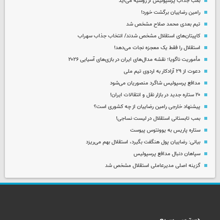
بمب جذاب پرسپولیس از روسیه می‌آید
رامین رضاییان برگشت خورد!
تیم بعدی محمد صلاح مشخص شد
کاپیتان‌های استقلال مشخص شدند/ انتخاب جذاب سهراب
استقلال را فقط یک معجزه نجات می‌دهد!
مأموریت ناگویا؛ نقشه مدال‌های ایران در بازی‌های آسیایی ۲۰۲۶
دعوت از ۲۹ آزادکار به اردوی تیم ملی
مدافع پرسپولیس شاگرد منصوریان می‌شود
۲۰ ستاره جدید در بازار نقل و انتقالات ایران!
پیشنهاد خارجی رامین رضاییان از چه کشوری است؟
بمب تابستانی استقلال در لیست نساجی!
ستاره پاریس به یوونتوس پیوست
بیانی: رضاییان پول هنگفت بگیرد، استقلال بهم می‌ریزد
سپاهان دنبال مدافع پرسپولیس
گزینه اصلی مدیرعاملی استقلال مشخص شد