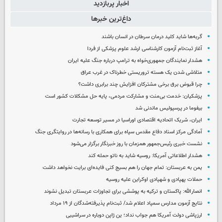
اخبار پربازدید
داغ‌ترین خبرها
گربه‌ها شاید کلید درمان سرطان در انسان باشند
آغاز ثبت‌نام‌ آزمون کارشناسی ارشد علوم پزشکی از فردا
هشدار نمایندگان جمهوری‌خواه به ترامپ درباره جنگ علیه ایران
متلاشی شدن یک هسته تروریستی خطرناک در غرب عراق
چرا قبوض برق برخی مشترکان افزایش چند برابری داشت؟
پزشکیان: خدمت بی‌منت و مشارکت مردمی، پایه حل مشکلات کشور است
بیفوما در پرسپولیس ماندنی شد
ایران، شریک اتحادیه اقتصادی اوراسیا در مسیر توسعه تجارت
آمادگی مرکز اسناد دفاع مقدس سپاه برای همکاری با رسانه‌ها در روایتگری جنگ
نشست خبری رئیس‌جمهور همزمان با روز خبرنگار برگزار می‌شود
هشدار اطلاعاتی آمریکا: روسیه شاید به ناتو حمله کند
یمن به عربستان: تمام جهان را هم بسیج کنی فایده‌ای برایت نخواهد داشت
حملات پهپادی و شهپادی اوکراین علیه روسیه
انصارالله: پاکستان و ترکیه به پوششی برای تجاوزات عربستان تبدیل نشوند
نتایج آزمون مدارس سمپاد اعلام شد/ ثبت‌نام پذیرفته‌شدگان از ۱۹ مرداد
ارزپاشی دولت آمریکا هم جواب نداد؛ ین ژاپن دوباره در سراشیبی