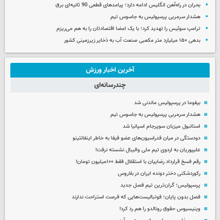
بحران در راه‌آهن انگلیس ادامه دارد؛ پیامدهای قطعی 90 ثانیه‌ای برق
هشدار سرمربی پرسپولیس به جاسوس تیم
ترامپ سوئیس را تهدید کرد؛ با یک امضا اقتصادتان را به هم می‌ریزم
بدهی ۱۵۰ میلیارد متر مکعبی صنعت آب به ذخایر زیرزمینی کشور
آخرین اخبار ورزش
چندرسانه‌ای
بیفوما در پرسپولیس ماندنی شد
هشدار سرمربی پرسپولیس به جاسوس تیم
استانبول میزبان سوپرجام اسپانیا شد
دودستگی در میان فدراسیون‌های عضو فیفا به خاطر اینفانتینو
علیپوریان به اردوی تیم ملی والیبال نشسته نرفت!
رقم فسخ قرارداد رضاییان با استقلال فقط ۱۰۰میلیون تومان!
رکوردشکنی دختر دونده ایران در بلاروس
پرسپولیس؛ گران‌ترین تیم فصل جدید
فصل بدون پایان؛ فوتبالیست‌هایی که فرصت استراحت ندارند
وینیسیوس حقوق رونالدو را هم رد کرد!