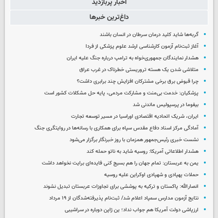
اخبار پربازدید
داغ‌ترین خبرها
گربه‌ها شاید کلید درمان سرطان در انسان باشند
آغاز ثبت‌نام‌ آزمون کارشناسی ارشد علوم پزشکی از فردا
هشدار نمایندگان جمهوری‌خواه به ترامپ درباره جنگ علیه ایران
متلاشی شدن یک هسته تروریستی خطرناک در غرب عراق
چرا قبوض برق برخی مشترکان افزایش چند برابری داشت؟
پزشکیان: خدمت بی‌منت و مشارکت مردمی، پایه حل مشکلات کشور است
بیفوما در پرسپولیس ماندنی شد
ایران، شریک اتحادیه اقتصادی اوراسیا در مسیر توسعه تجارت
آمادگی مرکز اسناد دفاع مقدس سپاه برای همکاری با رسانه‌ها در روایتگری جنگ
نشست خبری رئیس‌جمهور همزمان با روز خبرنگار برگزار می‌شود
هشدار اطلاعاتی آمریکا: روسیه شاید به ناتو حمله کند
یمن به عربستان: تمام جهان را هم بسیج کنی فایده‌ای برایت نخواهد داشت
حملات پهپادی و شهپادی اوکراین علیه روسیه
انصارالله: پاکستان و ترکیه به پوششی برای تجاوزات عربستان تبدیل نشوند
نتایج آزمون مدارس سمپاد اعلام شد/ ثبت‌نام پذیرفته‌شدگان از ۱۹ مرداد
ارزپاشی دولت آمریکا هم جواب نداد؛ ین ژاپن دوباره در سراشیبی