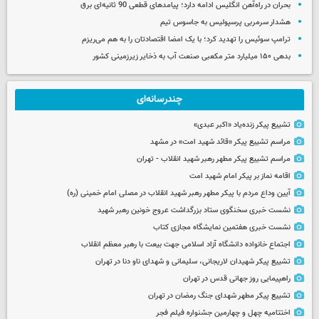
بحران در راه‌آهن انگلیس ادامه دارد؛ پیامدهای قطعی 90 ثانیه‌ای برق
هشدار سرمربی پرسپولیس به جاسوس تیم
ترامپ سوئیس را تهدید کرد؛ با یک امضا اقتصادتان را به هم می‌ریزم
بدهی ۱۵۰ میلیارد متر مکعبی صنعت آب به ذخایر زیرزمینی کشور
چندرسانه‌ای
تشییع پیکر زنده‌یاد «اکبر عبدی»
مراسم تشییع پیکر «قائد شهید امت» در مشهد
مراسم تشییع پیکر مطهر رهبر شهید انقلاب - تهران
اقامه نماز بر پیکر امام شهید امت
آیین وداع مردم با پیکر مطهر رهبر شهید انقلاب در مصلی امام خمینی (ره)
نشست خبری سخنگوی ستاد بزرگداشت عروج خونین رهبر شهید
نشست خبری هفتمین نمایشگاه مجازی کتاب
اجتماع خانواده دانشگاه آزاد اسلامی جهت بیعت با رهبر معظم انقلاب
تشییع پیکر شهیدان لاریجانی، سلیمانی و شهدای ناو دنا در تهران
راهپیمایی روز جهانی قدس در تهران
تشییع پیکر مطهر شهدای جنگ رمضان در تهران
اختتامیه چهل و چهارمین جشنواره فیلم فجر