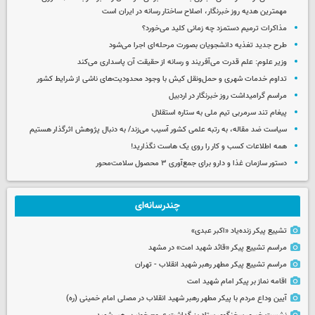
مهمترین هدیه‌ روز خبرنگار، اصلاح ساختار رسانه در ایران است
مذاکرات ترمیم دستمزد چه زمانی کلید می‌خورد؟
طرح جدید تغذیه دانشجویان بصورت مرحله‌ای اجرا می‌شود
وزیر علوم: علم قدرت می‌آفریند و رسانه از حقیقت آن پاسداری می‌کند
تداوم خدمات شهری و حمل‌ونقل کیش با وجود محدودیت‌های ناشی از شرایط کشور
مراسم گرامیداشت روز خبرنگار در اردبیل
پیغام تند سرمربی تیم ملی به ستاره استقلال
سیاست ضد مقاله، به رتبه علمی کشور آسیب می‌زند/ به دنبال پژوهش اثرگذار هستیم
همه اطلاعات کسب‌ و کار را روی یک هاست نگذارید!
دستور سازمان غذا و دارو برای جمع‌آوری ۳ محصول سلامت‌محور
چندرسانه‌ای
تشییع پیکر زنده‌یاد «اکبر عبدی»
مراسم تشییع پیکر «قائد شهید امت» در مشهد
مراسم تشییع پیکر مطهر رهبر شهید انقلاب - تهران
اقامه نماز بر پیکر امام شهید امت
آیین وداع مردم با پیکر مطهر رهبر شهید انقلاب در مصلی امام خمینی (ره)