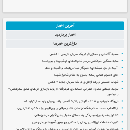
آخرین اخبار
اخبار پربازدید
داغ‌ترین خبرها
سعید آقاخانی و حجازی‌فر در یک سریال تاریخی + عکس
سایه سنگین خودکشی بر سر خانواده‌های کهگیلویه و بویراحمد
آیینه در بازار شیشه‌ای؛ خبرنگار میان روایت، واقعیت و خطر
ادای احترام اهالی رسانه یاسوج به مقام شامخ شهدا
شهاب حسینی و رعنا آزادی‌ور در یک سریال جدید + عکس
بازدید میدانی معاون عمرانی استانداری هرمزگان از روند بازسازی پل‌های محور بندرعباس–
بندرخمیر
نیروگاه خورشیدی ۱۲.۵ مگاواتی پالایشگاه بید بلند بهبهان وارد مدار تولید شد
از انتخاب محمد صلاح شگفت‌زده‌ام/ انتظار میلان یا یوونتوس را داشتم، نه ترابزون
تشکیل شعبه ویژه رسیدگی به مسائل حقوقی خبرنگاران در خوزستان
تقویت خدمات اورژانسی رودان با استقرار چهارمین آمبولانس در جغین
شمشادی: رشد در فضای مجازی باعث شده برخی خودشان را خبرنگار بدانند/ دلاوری: