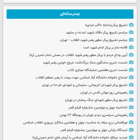
چندرسانه‌ای
تشییع پیکر زنده‌یاد «اکبر عبدی»
مراسم تشییع پیکر «قائد شهید امت» در مشهد
مراسم تشییع پیکر مطهر رهبر شهید انقلاب - تهران
اقامه نماز بر پیکر امام شهید امت
آیین وداع مردم با پیکر مطهر رهبر شهید انقلاب در مصلی امام خمینی (ره)
نشست خبری سخنگوی ستاد بزرگداشت عروج خونین رهبر شهید
نشست خبری هفتمین نمایشگاه مجازی کتاب
اجتماع خانواده دانشگاه آزاد اسلامی جهت بیعت با رهبر معظم انقلاب
تشییع پیکر شهیدان لاریجانی، سلیمانی و شهدای ناو دنا در تهران
راهپیمایی روز جهانی قدس در تهران
تشییع پیکر مطهر شهدای جنگ رمضان در تهران
اختتامیه چهل و چهارمین جشنواره فیلم فجر
راهپیمایی سراسری مردم تهران در یوم‌الله ۲۲ بهمن
نورافشانی برج میلاد به مناسبت چهل‌ و هفتمین سالگرد پیروزی انقلاب اسلامی
ایستگاه پایانی چهل و چهارمین جشنواره فیلم فجر
تجدید میثاق خانواده دانشگاه آزاد اسلامی با آرمان های امام خمینی(ره)