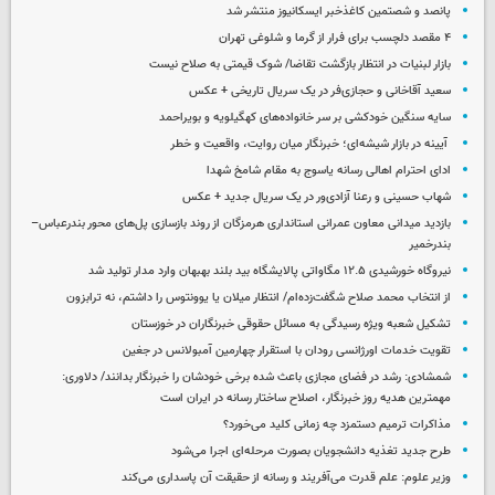
پانصد و شصتمین کاغذخبر ایسکانیوز منتشر شد
۴ مقصد دلچسب برای فرار از گرما و شلوغی تهران
بازار لبنیات در انتظار بازگشت تقاضا/ شوک قیمتی به صلاح نیست
سعید آقاخانی و حجازی‌فر در یک سریال تاریخی + عکس
سایه سنگین خودکشی بر سر خانواده‌های کهگیلویه و بویراحمد
آیینه در بازار شیشه‌ای؛ خبرنگار میان روایت، واقعیت و خطر
ادای احترام اهالی رسانه یاسوج به مقام شامخ شهدا
شهاب حسینی و رعنا آزادی‌ور در یک سریال جدید + عکس
بازدید میدانی معاون عمرانی استانداری هرمزگان از روند بازسازی پل‌های محور بندرعباس–
بندرخمیر
نیروگاه خورشیدی ۱۲.۵ مگاواتی پالایشگاه بید بلند بهبهان وارد مدار تولید شد
از انتخاب محمد صلاح شگفت‌زده‌ام/ انتظار میلان یا یوونتوس را داشتم، نه ترابزون
تشکیل شعبه ویژه رسیدگی به مسائل حقوقی خبرنگاران در خوزستان
تقویت خدمات اورژانسی رودان با استقرار چهارمین آمبولانس در جغین
شمشادی: رشد در فضای مجازی باعث شده برخی خودشان را خبرنگار بدانند/ دلاوری:
مهمترین هدیه‌ روز خبرنگار، اصلاح ساختار رسانه در ایران است
مذاکرات ترمیم دستمزد چه زمانی کلید می‌خورد؟
طرح جدید تغذیه دانشجویان بصورت مرحله‌ای اجرا می‌شود
وزیر علوم: علم قدرت می‌آفریند و رسانه از حقیقت آن پاسداری می‌کند