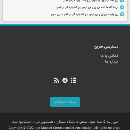
روز هفتم چهل و چهارمین جشنواره فیلم فجر
ایستگاه ششم چهل و چهارمین جشنواره فیلم فجر
روز پنجم چهل و چهارمین جشنواره فیلم فجر سری دوم
دسترسی سریع
تماس با ما
درباره ما
نسخه دسکتاپ
کپی رایت © کلیه حقوق متعلق به باشگاه خبرنگاران دانشجویی ایران - ایسکانیوز است
Copyright © 2022 Iran Student Correspondent Association. All rights reserved.