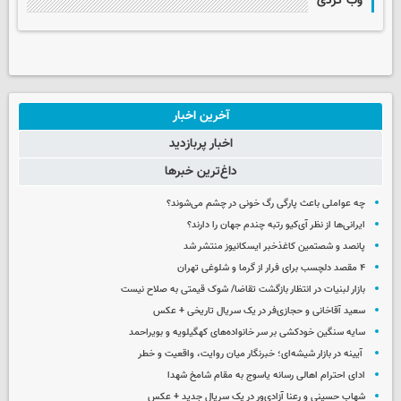
وب گردی
آخرین اخبار
اخبار پربازدید
داغ‌ترین خبرها
چه عواملی باعث پارگی رگ خونی در چشم می‌شوند؟
ایرانی‌ها از نظر آی‌کیو رتبه چندم جهان را دارند؟
پانصد و شصتمین کاغذخبر ایسکانیوز منتشر شد
۴ مقصد دلچسب برای فرار از گرما و شلوغی تهران
بازار لبنیات در انتظار بازگشت تقاضا/ شوک قیمتی به صلاح نیست
سعید آقاخانی و حجازی‌فر در یک سریال تاریخی + عکس
سایه سنگین خودکشی بر سر خانواده‌های کهگیلویه و بویراحمد
آیینه در بازار شیشه‌ای؛ خبرنگار میان روایت، واقعیت و خطر
ادای احترام اهالی رسانه یاسوج به مقام شامخ شهدا
شهاب حسینی و رعنا آزادی‌ور در یک سریال جدید + عکس