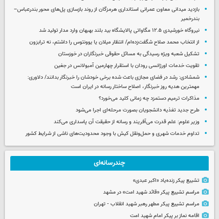
بازدید میدانی معاون عمرانی استانداری هرمزگان از روند بازسازی پل‌های محور بندرعباس–
بندرخمیر
نیروگاه خورشیدی ۱۲.۵ مگاواتی پالایشگاه بید بلند بهبهان وارد مدار تولید شد
از انتخاب محمد صلاح شگفت‌زده‌ام/ انتظار میلان یا یوونتوس را داشتم، نه ترابزون
تشکیل شعبه ویژه رسیدگی به مسائل حقوقی خبرنگاران در خوزستان
تقویت خدمات اورژانسی رودان با استقرار چهارمین آمبولانس در جغین
شمشادی: رشد در فضای مجازی باعث شده برخی خودشان را خبرنگار بدانند/ دلاوری:
مهمترین هدیه‌ روز خبرنگار، اصلاح ساختار رسانه در ایران است
مذاکرات ترمیم دستمزد چه زمانی کلید می‌خورد؟
طرح جدید تغذیه دانشجویان بصورت مرحله‌ای اجرا می‌شود
وزیر علوم: علم قدرت می‌آفریند و رسانه از حقیقت آن پاسداری می‌کند
تداوم خدمات شهری و حمل‌ونقل کیش با وجود محدودیت‌های ناشی از شرایط کشور
چندرسانه‌ای
تشییع پیکر زنده‌یاد «اکبر عبدی»
مراسم تشییع پیکر «قائد شهید امت» در مشهد
مراسم تشییع پیکر مطهر رهبر شهید انقلاب - تهران
اقامه نماز بر پیکر امام شهید امت