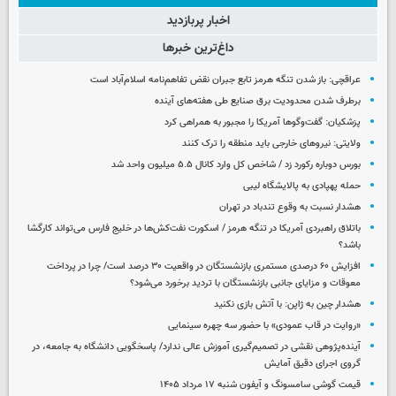
اخبار پربازدید
داغ‌ترین خبرها
عراقچی: باز شدن تنگه هرمز تابع جبران نقض تفاهم‌نامه اسلام‌آباد است
برطرف شدن محدودیت‌ برق صنایع طی هفته‌های آینده
پزشکیان: گفت‌وگوها آمریکا را مجبور به همراهی کرد
ولایتی: نیروهای خارجی باید منطقه را ترک کنند
بورس دوباره رکورد زد / شاخص کل وارد کانال ۵.۵ میلیون واحد شد
حمله پهپادی به پالایشگاه لیبی
هشدار نسبت به وقوع تندباد در تهران
باتلاق راهبردی آمریکا در تنگه هرمز / اسکورت نفت‌کش‌ها در خلیج فارس می‌تواند کارگشا
باشد؟
افزایش ۶۰ درصدی مستمری‌ بازنشستگان در واقعیت ۳۰ درصد است/ چرا در پرداخت
معوقات و مزایای جانبی بازنشستگان با تردید برخورد می‌شود؟
هشدار چین به ژاپن: با آتش بازی نکنید
«روایت در قاب عمودی» با حضور سه چهره سینمایی
آینده‌پژوهی نقشی در تصمیم‌گیری آموزش عالی ندارد/ پاسخگویی دانشگاه به جامعه، در
گروی اجرای دقیق آمایش
قیمت گوشی سامسونگ و آیفون شنبه ۱۷ مرداد ۱۴۰۵