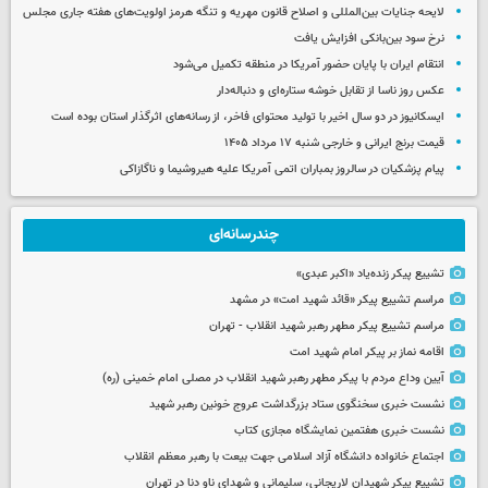
لایحه جنایات بین‌المللی و اصلاح قانون مهریه و تنگه هرمز اولویت‌های هفته جاری مجلس
نرخ سود بین‌بانکی افزایش یافت
انتقام ایران با پایان حضور آمریکا در منطقه تکمیل می‌شود
عکس روز ناسا از تقابل خوشه ستاره‌ای و دنباله‌دار
ایسکانیوز در دو سال اخیر با تولید محتوای فاخر، از رسانه‌های اثرگذار استان بوده است
قیمت برنج ایرانی و خارجی شنبه ۱۷ مرداد ۱۴۰۵
پیام پزشکیان در سالروز بمباران اتمی آمریکا علیه هیروشیما و ناگازاکی
چندرسانه‌ای
تشییع پیکر زنده‌یاد «اکبر عبدی»
مراسم تشییع پیکر «قائد شهید امت» در مشهد
مراسم تشییع پیکر مطهر رهبر شهید انقلاب - تهران
اقامه نماز بر پیکر امام شهید امت
آیین وداع مردم با پیکر مطهر رهبر شهید انقلاب در مصلی امام خمینی (ره)
نشست خبری سخنگوی ستاد بزرگداشت عروج خونین رهبر شهید
نشست خبری هفتمین نمایشگاه مجازی کتاب
اجتماع خانواده دانشگاه آزاد اسلامی جهت بیعت با رهبر معظم انقلاب
تشییع پیکر شهیدان لاریجانی، سلیمانی و شهدای ناو دنا در تهران