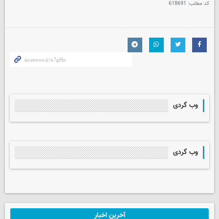
کد مطلب:
618691
وب گردی
وب گردی
آخرین اخبار