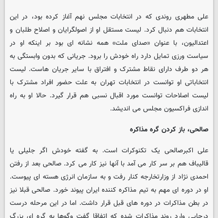
علی مطهری روندی که در انتخابات مجلس نهم آغاز کرده بود، در این
انتخابات هم دنبال کرد. لیست مستقل او از اصولگرایان و اصلاح طلبان و
اعتدالیون، با عنوان «صدای ملت» همه نشانه ای بود بر اینکه او در
سیاست ورزی تمایل دارد راه خودش را برود. جریانی که بدون وابستگی به
هر دو طرف دارای نقاط مشترک و افتراق با سایر جریان هاست. لیست
انتخاباتی او توانست در انتخابات تهران به علت حضور افراد مشترک با
لیست اصلاحات توانست مورد اقبال نسبی هم قرار گیرد. حالا او به راه
اندازی فراکسیون مجلس می اندیشد.
صالحی، باز کردن گره مذاکره
علی اکبرصالحی یک تکنوکرات است. به گفته خودش اگر جلیلی یا
قالیباف هم بر سر کار می آمد با آنها نیز کار می کرد. صالحی بعد از رفتن
احمدی نژاد از وزارتخارجه کنار رفت و به سازمان انرژی هسته ای پیوست.
او در دوره ای مهم به تیم مذاکره کننده ایران پیوند خورد. صالحی قبلا نیز
در بطن مذاکرات در دوره های قبل قرار داشت. اما در این مرحله درست
درجایی وارد روند مذاکرات شده که اتفاقا گفت وگوها به گره ای بزرگ