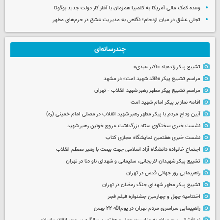
وعده کمک مالی آمریکا به کلمبیا همزمان با آغاز کار دولت جدید بوگوتا
تجلی عشق در میان ازدحام؛ نگاهی به مدیریت عشق در حرم‌های مطهر
چندرسانه‌ای
تشییع پیکر زنده‌یاد «اکبر عبدی»
مراسم تشییع پیکر «قائد شهید امت» در مشهد
مراسم تشییع پیکر مطهر رهبر شهید انقلاب - تهران
اقامه نماز بر پیکر امام شهید امت
آیین وداع مردم با پیکر مطهر رهبر شهید انقلاب در مصلی امام خمینی (ره)
نشست خبری سخنگوی ستاد بزرگداشت عروج خونین رهبر شهید
نشست خبری هفتمین نمایشگاه مجازی کتاب
اجتماع خانواده دانشگاه آزاد اسلامی جهت بیعت با رهبر معظم انقلاب
تشییع پیکر شهیدان لاریجانی، سلیمانی و شهدای ناو دنا در تهران
راهپیمایی روز جهانی قدس در تهران
تشییع پیکر مطهر شهدای جنگ رمضان در تهران
اختتامیه چهل و چهارمین جشنواره فیلم فجر
راهپیمایی سراسری مردم تهران در یوم‌الله ۲۲ بهمن