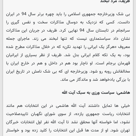
ظریف، مرد لبخند
بی شک وزیرخارجه جمهوری اسلامی را باید چهره برتر سال 94 در ایران
دانست. کسی که نزدیک به دوسال مذاکرات سخت و نفس گیری را
سرانجام در تابستان سال 94 نهایی کرد. ظریف در جریان این مذاکرات
نشان داد سیاستمداری نیست که تنها لبخند می زند. ماجرای جمله
معروف «هرگز یک ایرانی را تهدید نکن» که در خلال مذاکرات مطرح شده
بود، به یک تکه کلام ایرانی بدل شد. ظریف از نظر بسیاری از ایرانیان
قهرمان برجام است. او ناچار بود هم در داخل و هم در خارج ایران با
مخالفانش روبه رو شود. وزیرخارجه ای که بی شک نامش در تاریخ ایران
با بزرگی یادخواهد شد و ماندگار می ماند.
هاشمی: سیاست ورزی به سبک آیت الله
خیلی ها تمایل داشتند آیت الله هاشمی در این انتخابات هم مانند
انتخابات ریاست جمهوری یازده، از سوی شورای نگهبان تاییدصلاحیت
نشود، اما خواسته آنها محقق نشد تا آیت الله نفر اول انتخابات خبرگان
تهران شود. او از مدت ها قبل این انتخابات را کلید زده بود و خواستار