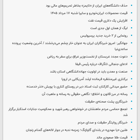
حذف دانشگاه‌های ایران از «تایمز» بخاطر تحریم‌های مالی بود
قیمت محصولات ایران‌خودرو و سایپا شنبه ۱۷ مرداد ۱۴۰۵
افزایش یک دلاری قیمت نفت
لیگ از همان اول جدی است
رونمایی از ۲ خرید جدید پرسپولیس
جهانگیر: امروز خبرنگاران ایران به عنوان خار چشم می‌درخشند / آخرین وضعیت پرونده
ساعدی‌نیا
دعوت مجدد عربستان از نخست‌وزیر عراق برای سفر به ریاض
ادعای جنجالی تلگراف درباره رئیس فیفا
صنعت و معدن باید در اولویت جهاددانشگاهی استان باشد
برکناری غیرمنتظره فرمانده ارشد آمریکایی در اروپا
حضور میدانی کارکنان ثبت اسناد دیر در روستای کناری با پویش «نذر خدمت»
رسانه در مرز قانون و اخلاق؛ نگاهی حقوقی به رسانه و ماهیت آن
خبرنگاری پشت صحنه‌ی حقیقت
تجمع حماسی مردم ماهنشان در خونخواهی رهبر شهید و محکومیت جنایات استکبار برگزار
شد
خبرنگار روایتگر حقیقت و صدای مردم
طنین «یا مهدی» در بلندای گاوازنگ؛ زمزمه ندبه در جوار لاله‌های گمنام زنجان
قیمت طلا صعودی ماند