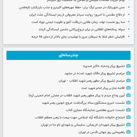
پیام تبریک مقامات سیاسی و نظامی به مناسبت روز خبرنگار
مس شهربابک در مسیر لیگ برتر؛ حفظ مهره‌های کلیدی و جذب بازیکنان تازه‌نفس
از دفاع مقدس تا امروز؛ روایت سردار معروفی از رمز ایستادگی ملت ایران
سه روز نخست تولد، زمان طلایی دریافت آغوز و تقویت ایمنی نوزاد است
سپاه: رسانه‌های انقلابی در برابر دروغ‌پراکنی دشمن ایستادگی کردند
افزایش خطر ابتلا به سرطان مری با نوشیدن چای بالاتر از دمای ۶۵ درجه
چندرسانه‌ای
تشییع پیکر زنده‌یاد «اکبر عبدی»
مراسم تشییع پیکر «قائد شهید امت» در مشهد
مراسم تشییع پیکر مطهر رهبر شهید انقلاب - تهران
اقامه نماز بر پیکر امام شهید امت
آیین وداع مردم با پیکر مطهر رهبر شهید انقلاب در مصلی امام خمینی (ره)
نشست خبری سخنگوی ستاد بزرگداشت عروج خونین رهبر شهید
نشست خبری هفتمین نمایشگاه مجازی کتاب
اجتماع خانواده دانشگاه آزاد اسلامی جهت بیعت با رهبر معظم انقلاب
تشییع پیکر شهیدان لاریجانی، سلیمانی و شهدای ناو دنا در تهران
راهپیمایی روز جهانی قدس در تهران