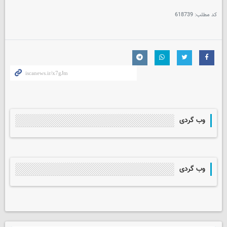
کد مطلب:
618739
وب گردی
وب گردی