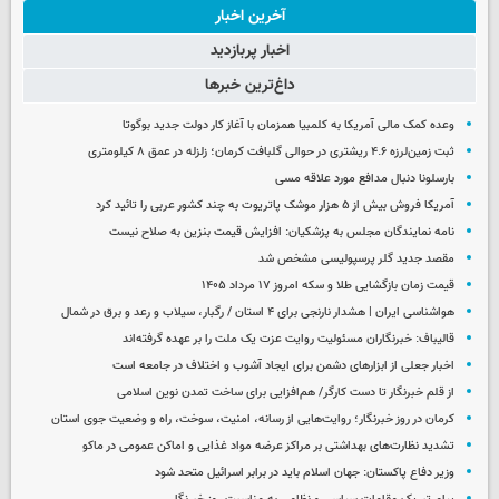
آخرین اخبار
اخبار پربازدید
داغ‌ترین خبرها
وعده کمک مالی آمریکا به کلمبیا همزمان با آغاز کار دولت جدید بوگوتا
ثبت زمین‌لرزه ۴.۶ ریشتری در حوالی گلبافت کرمان؛ زلزله در عمق ۸ کیلومتری
بارسلونا دنبال مدافع مورد علاقه مسی
آمریکا فروش بیش از ۵ هزار موشک پاتریوت به چند کشور عربی را تائید کرد
نامه نمایندگان مجلس به پزشکیان: افزایش قیمت بنزین به صلاح نیست
مقصد جدید گلر پرسپولیسی مشخص شد
قیمت زمان بازگشایی طلا و سکه امروز ۱۷ مرداد ۱۴۰۵
هواشناسی ایران | هشدار نارنجی برای ۴ استان / رگبار، سیلاب و رعد و برق در شمال
قالیباف: خبرنگاران مسئولیت روایت عزت یک ملت را بر عهده گرفته‌اند
اخبار جعلی از ابزارهای دشمن برای ایجاد آشوب و اختلاف در جامعه است
از قلم خبرنگار تا دست کارگر/ هم‌افزایی برای ساخت تمدن نوین اسلامی
کرمان در روز خبرنگار؛ روایت‌هایی از رسانه، امنیت، سوخت، راه و وضعیت جوی استان
تشدید نظارت‌های بهداشتی بر مراکز عرضه مواد غذایی و اماکن عمومی در ماکو
وزیر دفاع پاکستان: جهان اسلام باید در برابر اسرائیل متحد شود