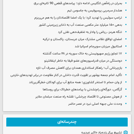
بحران در راه‌آهن انگلیس ادامه دارد؛ پیامدهای قطعی 90 ثانیه‌ای برق
هشدار سرمربی پرسپولیس به جاسوس تیم
ترامپ سوئیس را تهدید کرد؛ با یک امضا اقتصادتان را به هم می‌ریزم
بدهی ۱۵۰ میلیارد متر مکعبی صنعت آب به ذخایر زیرزمینی کشور
تنگه هرمز، ریاض را وادار به تخفیف‌دهی نفتی کرد
امضای توافق نظامی مشترک میان عربستان، پاکستان و ترکیه
استانبول میزبان سوپرجام اسپانیا شد
۱۷ تجاوز رژیم صهیونیستی به خاک سوریه در ۴۸ ساعت گذشته
دودستگی در میان فدراسیون‌های عضو فیفا به خاطر اینفانتینو
بازچرخانی آب؛ راهکار استانداری همدان برای کاهش مصرف آب تازه
تأکید امام جمعه بوشهر بر تقویت قدرت داخلی در کنار مقاومت در برابر تهدیدهای خارجی
از وان حمام تا استخر کشاورزی؛ همه منابع آب برای کودکان خطرآفرین‌اند
گرگاس، دورگه‌ای رام‌نشدنی با پیامدهای خطرناک برای روستاها
از هوش مصنوعی تا اقتصاد چرخشی؛ نقشه راه صنعت مبلمان ملایر
وحدت ملی جبهه اصلی نبرد در عصر حاضر
چندرسانه‌ای
تشییع پیکر زنده‌یاد «اکبر عبدی»