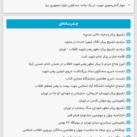
مهار آتش‌سوزی مهیب در یک واحد مسکونی بلوار جمهوری یزد
چندرسانه‌ای
تشییع پیکر زنده‌یاد «اکبر عبدی»
مراسم تشییع پیکر «قائد شهید امت» در مشهد
مراسم تشییع پیکر مطهر رهبر شهید انقلاب - تهران
اقامه نماز بر پیکر امام شهید امت
آیین وداع مردم با پیکر مطهر رهبر شهید انقلاب در مصلی امام خمینی (ره)
نشست خبری سخنگوی ستاد بزرگداشت عروج خونین رهبر شهید
نشست خبری هفتمین نمایشگاه مجازی کتاب
اجتماع خانواده دانشگاه آزاد اسلامی جهت بیعت با رهبر معظم انقلاب
تشییع پیکر شهیدان لاریجانی، سلیمانی و شهدای ناو دنا در تهران
راهپیمایی روز جهانی قدس در تهران
تشییع پیکر مطهر شهدای جنگ رمضان در تهران
اختتامیه چهل و چهارمین جشنواره فیلم فجر
راهپیمایی سراسری مردم تهران در یوم‌الله ۲۲ بهمن
نورافشانی برج میلاد به مناسبت چهل‌ و هفتمین سالگرد پیروزی انقلاب اسلامی