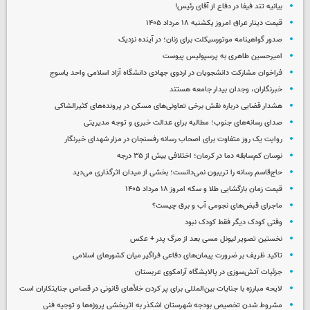
بیانیه تند فیفا در دفاع از آقای رئیس!
قیمت دینار عراق امروز یکشنبه ۱۸ مرداد ۱۴۰۵
صدور گواهینامه موتورسیکلت برای زنان؛ در آینده نزدیک
امیرحسین طاهری به پرسپولیس پیوست
فراخوان مشارکت دانشجویان در اردوی جهادی دانشگاه آزاد اسلامی واحد یاسوج
خبرنگاران، وجدان بیدار جامعه هستند
هشدار قضایی درباره نقش برخی تعاونی‌های مسکن در پرونده‌های کثیرالشاکی
صدای رسانه‌های جنوب؛ مطالبه برای عدالت خبری و توجه مدیریتی
روایت یک روز متفاوت برای اصحاب رسانه رفسنجان در مزار شهدای خبرنگار
نوسان کم‌سابقه دما در کرمان؛ اختلافی بیش از ۳۵ درجه
حاج‌قاسم رسانه را تریبون نمی‌دانست؛ بخشی از میدان اثرگذاری می‌دید
قیمت زمان بازگشایی طلا و سکه امروز ۱۸ مرداد ۱۴۰۵
ماجرای قبض‌های نجومی آب و برق چیست؟
وقتی کودک دیگر فقط کودک نبود
نخستین تصویر لیونل مسی بعد از مرگ پدر + عکس
تاکید ظریف بر ضرورت پیمان‌های دفاعی فراگیر میان کشورهای اسلامی
جزئیات آتش‌سوزی در پالایشگاه آرامکوی عربستان
لایحه مبارزه با جنایات بین‌المللی برای پر کردن خلأهای قانونی در قصاص جنایتکاران است
مشروط شدن تخصیص بودجه شهرستان اشکذر به اثربخشی پروژه‌ها و توجیه فنی