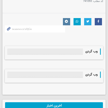
کد مطلب:
741093
وب گردی
وب گردی
آخرین اخبار