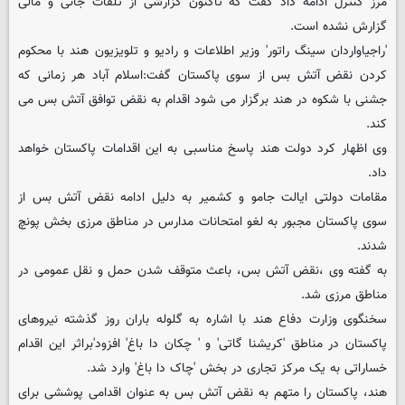
مرز کنترل ادامه داد گفت که تاکنون گزارشی از تلفات جانی و مالی
گزارش نشده است.
'راجیاواردان سینگ راتور' وزیر اطلاعات و رادیو و تلویزیون هند با محکوم
کردن نقض آتش بس از سوی پاکستان گفت:اسلام آباد هر زمانی که
جشنی با شکوه در هند برگزار می شود اقدام به نقض توافق آتش بس می
کند.
وی اظهار کرد دولت هند پاسخ مناسبی به این اقدامات پاکستان خواهد
داد.
مقامات دولتی ایالت جامو و کشمیر به دلیل ادامه نقض آتش بس از
سوی پاکستان مجبور به لغو امتحانات مدارس در مناطق مرزی بخش پونچ
شدند.
به گفته وی ،نقض آتش بس، باعث متوقف شدن حمل و نقل عمومی در
مناطق مرزی شد.
سخنگوی وزارت دفاع هند با اشاره به گلوله باران روز گذشته نیروهای
پاکستان در مناطق 'کریشنا گاتی' و ' چکان دا باغ' افزود'براثر این اقدام
خساراتی به یک مرکز تجاری در بخش 'چاک دا باغ' وارد شد.
هند، پاکستان را متهم به نقض آتش بس به عنوان اقدامی پوششی برای