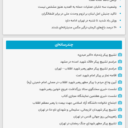
ارتش کاملا آماده است
وضعیت سه خلبان عملیات حمله به العدید هنوز مشخص نیست
تاکید جنبش امل لبنان بر لزوم وحدت ملی در برابر اشغالگران
وزش باد شدید تا شنبه در تهران ادامه دارد
۲۰ درصد باغ‌های کرمان درگیر مگس مدیترانه‌ای شدند
چندرسانه‌ای
تشییع پیکر زنده‌یاد «اکبر عبدی»
مراسم تشییع پیکر «قائد شهید امت» در مشهد
مراسم تشییع پیکر مطهر رهبر شهید انقلاب - تهران
اقامه نماز بر پیکر امام شهید امت
آیین وداع مردم با پیکر مطهر رهبر شهید انقلاب در مصلی امام خمینی (ره)
نشست خبری سخنگوی ستاد بزرگداشت عروج خونین رهبر شهید
نشست خبری هفتمین نمایشگاه مجازی کتاب
اجتماع خانواده دانشگاه آزاد اسلامی جهت بیعت با رهبر معظم انقلاب
تشییع پیکر شهیدان لاریجانی، سلیمانی و شهدای ناو دنا در تهران
راهپیمایی روز جهانی قدس در تهران
تشییع پیکر مطهر شهدای جنگ رمضان در تهران