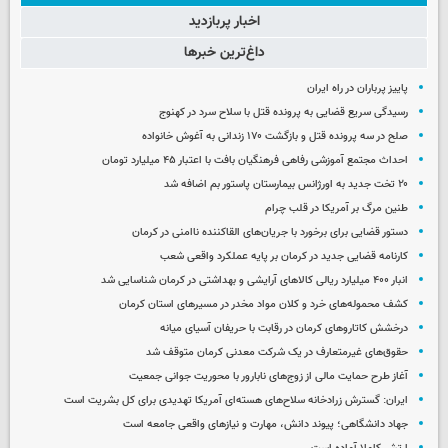
اخبار پربازدید
داغ‌ترین خبرها
پاییز پرباران در راه ایران
رسیدگی سریع قضایی به پرونده قتل با سلاح سرد در کهنوج
صلح در سه پرونده قتل و بازگشت ۱۷۰ زندانی به آغوش خانواده
احداث مجتمع آموزشی رفاهی فرهنگیان بافت با اعتبار ۴۵ میلیارد تومان
۲۰ تخت جدید به اورژانس بیمارستان پاستور بم اضافه شد
طنین مرگ بر آمریکا در قلب چرام
دستور قضایی برای برخورد با جریان‌های القاکننده ناامنی در کرمان
کارنامه قضایی جدید در کرمان بر پایه عملکرد واقعی شعب
انبار ۴۰۰ میلیارد ریالی کالاهای آرایشی و بهداشتی در کرمان شناسایی شد
کشف محموله‌های خرد و کلان مواد مخدر در مسیرهای استان کرمان
درخشش کاتاروهای کرمان در رقابت با حریفان آسیای میانه
حقوق‌های غیرمتعارف در یک شرکت معدنی کرمان متوقف شد
آغاز طرح حمایت مالی از زوج‌های نابارور با محوریت جوانی جمعیت
ایران: گسترش زرادخانه سلاح‌های هسته‌ای آمریکا تهدیدی برای کل بشریت است
جهاد دانشگاهی؛ پیوند دانش، مهارت و نیازهای واقعی جامعه است