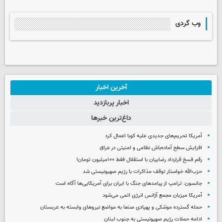
وب گردی
آخرین اخبار
اخبار پربازدید
داغ‌ترین خبرها
آمریکا تحریم‌های جدیدی علیه کوبا اعمال کرد
افزایش سطح آماده‌باش نظامی و امنیتی در عراق
رقم فسخ قرارداد رضاییان با استقلال فقط ۱۰۰میلیون تومان!
حزب‌الله خواستار توقف مذاکرات با رژیم صهیونیستی شد
جانسون: ترامپ از پیامدهای جنگ با ایران برای آمریکایی‌ها آگاه است
آمریکا میزبان مجمع آژانس انرژی اتمی می‌شود
حمله گسترده موشکی و پهپادی صنعا به مواضع نیروهای وابسته به عربستان
ادامه حملات رژیم صهیونیستی به جنوب لبنان