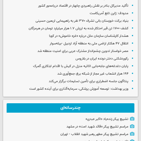
تأکید مدیرکل بنادر بر نقش راهبردی چابهار در اقتصاد دریامحور کشور
مدودف: ژاپن تابع آمریکاست
بنیاد برکت خوزستان بانی تشرف ۳۷۰ نفر به راهپیمایی اربعین حسینی
کشف ۱۷۰۰ تن قیر احتکار شده به ارزش ۱.۷ هزار میلیارد تومان در هرمزگان
هشدار کارشناسان سازمان ملل درباره «غزه‌ خاموش» در کوبا
انتقال ۴۷ هکتار اراضی ملی به منطقه آزاد اردبیل -بیله‌سوار
مصر خواستار تدوین چشم‌انداز مشترک عربی برای امنیت منطقه شد
رکوردشکنی دختر دونده ایران در بلاروس
پایان دغدغه‌های جابه‌جایی اثاثیه منزل در کیش با اقدام ابتکاری گمرک
۱۹۴ هزار انشعاب غیر مجاز از شبکه برق جمع‌آوری شد
پنتاگون جلسه اضطراری برای تأمین تسلیحات برگزار می‌کند
وزیر بهداشت: توسعه آموزش پزشکی، سرمایه‌گذاری برای آینده کشور است
چندرسانه‌ای
تشییع پیکر زنده‌یاد «اکبر عبدی»
مراسم تشییع پیکر «قائد شهید امت» در مشهد
مراسم تشییع پیکر مطهر رهبر شهید انقلاب - تهران