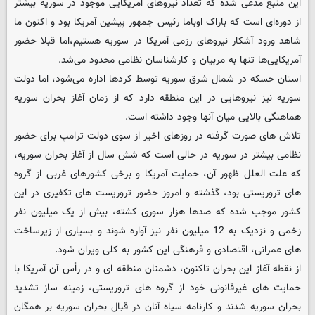
این منبع مدعی شده که تعداد نیروهای آمریکایی موجود در سوریه بیشتر
از دوره‌ای است که باراک اوباما رئیس ‌جمهور پیشین آمریکا بود و اکنون ما
شاهد ورود آشکار نیروهای رزمی آمریکا در سوریه هستیم،اما قبلا حضور
آمریکایی‌ها تنها به مربیان و کارشناسان نظامی محدود می‌شد.
استان حسکه در شمال شرق سوریه توسط کردها اداره می‌شود، اما دولت
سوریه نیز نیروهایی در این منطقه دارد که از زمان آغاز بحران سوریه
هماهنگی بالایی میان آنها وجود داشته است.
تلاش های صورت گرفته در روزهای اخیر از سوی دولت ترامپ برای حضور
نظامی بیشتر در سوریه در حالی است که شش سال از آغاز بحران سوریه،
که علت العلل ظهور آن، حمایت آمریکا و برخی کشورهای غربی از گروه
های تروریستی بود، گذشته و امروز حضور تروریست های تکفیری در این
کشور موجب شده که صدها هزار سوری کشته،‌ بیش از یک میلیون نفر
زخمی و نزدیک به 12 میلیون نفر نیز آواره شوند و بسیاری از زیرساخت
های عمرانی، اقتصادی و فرهنگی این کشور به کلی ویران شود.
از نقطه آغاز این بحران تاکنون، دشمنان منطقه ای و در راْس آن آمریکا با
حمایت های غیرقانونی خود از گروه های تروریستی، زمینه ساز تشدید
بحران سوریه شدند و کارنامه سیاه آنان در قبال بحران سوریه بر همگان