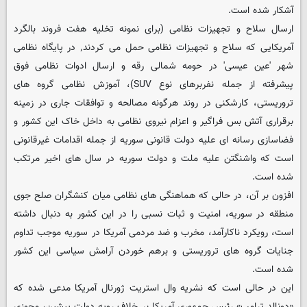
آشکار شده است.
ارسال سلاح و تجهیزات نظامی (برای نمونه تخلیه هفت فروند بالگرد
آمریکایی که سلاح و تجهیزات نظامی حمل می کردند٬ در پایگاه نظامی
شهر 'عین عیسی' در حومه شمالی رقه و ارسال ادوات نظامی فوق
پیشرفته از جمله نفربرهای نوع SUV)، آموزش نظامی گروه های
تروریستی، کارشکنی در روند هرگونه مصالحه و توافقات جاری در زمینه
برقراری آتش بس فراگیر و اعزام نیروی نظامی به داخل خاک این کشور و
فضاسازی رسانه ای علیه دولت قانونی سوریه از جمله اقدامات غیرقانونی
است که واشنگتن علیه ملت و دولت سوریه در سال های اخیر مرتکب
شده است.
افزون بر آن، در حالی که هماهنگی های نظامی میان کنشگران صلح جوی
منطقه در سوریه، امنیت و ثبات نسبی را در این کشور به دنبال داشته
است، رویکرد ناکارآمد، مخرب و ضد مردمی آمریکا در سوریه موجب تداوم
جنایات گروه های تروریستی و برهم خوردن آرامش سیاسی این کشور
شده است.
این در حالی است که نشریه وال استریت ژورنال آمریکا مدعی شده که
«دونالد ترامپ» رئیس جمهوری آمریکا بر خلاف رویه دولت پیشین، مجوزی