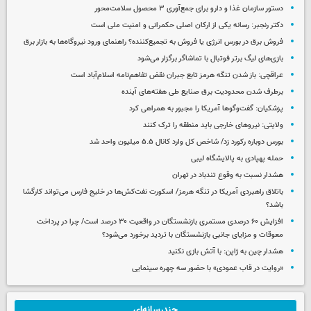
دستور سازمان غذا و دارو برای جمع‌آوری ۳ محصول سلامت‌محور
دکتر رنجبر: رسانه یکی از ارکان اصلی حکمرانی و امنیت ملی است
فروش برق در بورس انرژی یا فروش به تجمیع‌کننده؟ راهنمای ورود نیروگاه‌ها به بازار برق
بازی‌های لیگ برتر فوتبال با تماشاگر برگزار می‌شود
عراقچی: باز شدن تنگه هرمز تابع جبران نقض تفاهم‌نامه اسلام‌آباد است
برطرف شدن محدودیت‌ برق صنایع طی هفته‌های آینده
پزشکیان: گفت‌وگوها آمریکا را مجبور به همراهی کرد
ولایتی: نیروهای خارجی باید منطقه را ترک کنند
بورس دوباره رکورد زد/ شاخص کل وارد کانال ۵.۵ میلیون واحد شد
حمله پهپادی به پالایشگاه لیبی
هشدار نسبت به وقوع تندباد در تهران
باتلاق راهبردی آمریکا در تنگه هرمز/ اسکورت نفت‌کش‌ها در خلیج فارس می‌تواند کارگشا
باشد؟
افزایش ۶۰ درصدی مستمری‌ بازنشستگان در واقعیت ۳۰ درصد است/ چرا در پرداخت
معوقات و مزایای جانبی بازنشستگان با تردید برخورد می‌شود؟
هشدار چین به ژاپن: با آتش بازی نکنید
«روایت در قاب عمودی» با حضور سه چهره سینمایی
چندرسانه‌ای