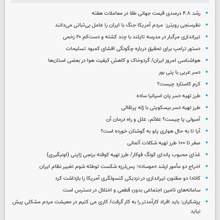
رشد ۴.۸ درصدی قیمت جهانی طلا در معاملات هفته
نظرسنجی رویترز: مردم آمریکا جنگ با ایران را عامل بی‌ثباتی می‌دانند
تیراندازی مرگبار در مدرسه‌ تایلند با چند کشته و دست‌کم ۲۰ زخمی
دستور ترامپ برای تحقیق درباره چگونگی افشای کمبود تسلیحات
هواشناسی امروز ایران/ گردوخاک و کاهش کیفیت هوا در بعضی استان‌ها
دسر عربی با پتی بور
کرم کاستارد چیست؟
طرز تهیه دسر پان اسپانیا ساده
طرز تهیه دسر بیسکویتی با ژله پرتقالی
آمبولی پا چیست؟ علائم، علل و راه درمان آن
آیا تا به حال هواری پلو به گوشتان خورده است؟
صفر تا ۱۰۰ طرز تهیه شکلات آلمانی
غذای محبوب پاندای کونگ فوکار/ طرز تهیه کوفته برنجی ژاپنی (اونیگیری)
اخراج دو مأمور ارشد «موساد»؛ پس‌لرزه شکست توطئه شوم تغییر نظام ایران
کانادا دو مظنون تیراندازی در نزدیکی کنسولگری آمریکا را بازداشت کرد
سامانه‌های تامین اجتماعی بدون قطعی و اختلال در دسترس است
پزشکیان: باید افراد کارآمدتر را به کار گرفت/ کاری می کنیم در معیشت مردم مشکلی پیش
نیاید