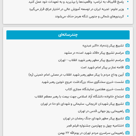
پاسخ قالیباف به ترامپ: واقعیت‌ها را بپذیرید و به تعهدات خود عمل کنید
وزیر علوم: تجربه ایران در توسعه آموزش عالی در اختیار عراق قرار می‌گیرد
کریدورهای شمالی و جنوبی تنگه هرمز حذف می‌شوند
چندرسانه‌ای
تشییع پیکر زنده‌یاد «اکبر عبدی»
مراسم تشییع پیکر «قائد شهید امت» در مشهد
مراسم تشییع پیکر مطهر رهبر شهید انقلاب - تهران
اقامه نماز بر پیکر امام شهید امت
آیین وداع مردم با پیکر مطهر رهبر شهید انقلاب در مصلی امام خمینی (ره)
نشست خبری سخنگوی ستاد بزرگداشت عروج خونین رهبر شهید
نشست خبری هفتمین نمایشگاه مجازی کتاب
اجتماع خانواده دانشگاه آزاد اسلامی جهت بیعت با رهبر معظم انقلاب
تشییع پیکر شهیدان لاریجانی، سلیمانی و شهدای ناو دنا در تهران
راهپیمایی روز جهانی قدس در تهران
تشییع پیکر مطهر شهدای جنگ رمضان در تهران
اختتامیه چهل و چهارمین جشنواره فیلم فجر
راهپیمایی سراسری مردم تهران در یوم‌الله ۲۲ بهمن