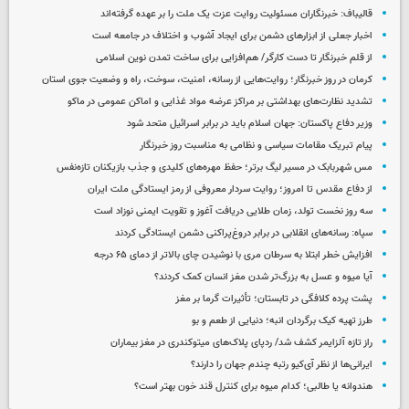
قالیباف: خبرنگاران مسئولیت روایت عزت یک ملت را بر عهده گرفته‌اند
اخبار جعلی از ابزارهای دشمن برای ایجاد آشوب و اختلاف در جامعه است
از قلم خبرنگار تا دست کارگر/ هم‌افزایی برای ساخت تمدن نوین اسلامی
کرمان در روز خبرنگار؛ روایت‌هایی از رسانه، امنیت، سوخت، راه و وضعیت جوی استان
تشدید نظارت‌های بهداشتی بر مراکز عرضه مواد غذایی و اماکن عمومی در ماکو
وزیر دفاع پاکستان: جهان اسلام باید در برابر اسرائیل متحد شود
پیام تبریک مقامات سیاسی و نظامی به مناسبت روز خبرنگار
مس شهربابک در مسیر لیگ برتر؛ حفظ مهره‌های کلیدی و جذب بازیکنان تازه‌نفس
از دفاع مقدس تا امروز؛ روایت سردار معروفی از رمز ایستادگی ملت ایران
سه روز نخست تولد، زمان طلایی دریافت آغوز و تقویت ایمنی نوزاد است
سپاه: رسانه‌های انقلابی در برابر دروغ‌پراکنی دشمن ایستادگی کردند
افزایش خطر ابتلا به سرطان مری با نوشیدن چای بالاتر از دمای ۶۵ درجه
آیا میوه و عسل به بزرگ‌تر شدن مغز انسان کمک کردند؟
پشت پرده کلافگی در تابستان؛ تأثیرات گرما بر مغز
طرز تهیه کیک برگردان انبه؛ دنیایی از طعم و بو
راز تازه آلزایمر کشف شد/ ردپای پلاک‌های میتوکندری در مغز بیماران
ایرانی‌ها از نظر آی‌کیو رتبه چندم جهان را دارند؟
هندوانه یا طالبی؛ کدام‌ میوه برای کنترل قند خون بهتر است؟