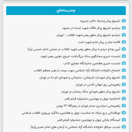
چندرسانه‌ای
تشییع پیکر زنده‌یاد «اکبر عبدی»
مراسم تشییع پیکر «قائد شهید امت» در مشهد
مراسم تشییع پیکر مطهر رهبر شهید انقلاب - تهران
اقامه نماز بر پیکر امام شهید امت
آیین وداع مردم با پیکر مطهر رهبر شهید انقلاب در مصلی امام خمینی (ره)
نشست خبری سخنگوی ستاد بزرگداشت عروج خونین رهبر شهید
نشست خبری هفتمین نمایشگاه مجازی کتاب
اجتماع خانواده دانشگاه آزاد اسلامی جهت بیعت با رهبر معظم انقلاب
تشییع پیکر شهیدان لاریجانی، سلیمانی و شهدای ناو دنا در تهران
راهپیمایی روز جهانی قدس در تهران
تشییع پیکر مطهر شهدای جنگ رمضان در تهران
اختتامیه چهل و چهارمین جشنواره فیلم فجر
راهپیمایی سراسری مردم تهران در یوم‌الله ۲۲ بهمن
نورافشانی برج میلاد به مناسبت چهل‌ و هفتمین سالگرد پیروزی انقلاب اسلامی
ایستگاه پایانی چهل و چهارمین جشنواره فیلم فجر
تجدید میثاق خانواده دانشگاه آزاد اسلامی با آرمان های امام خمینی(ره)