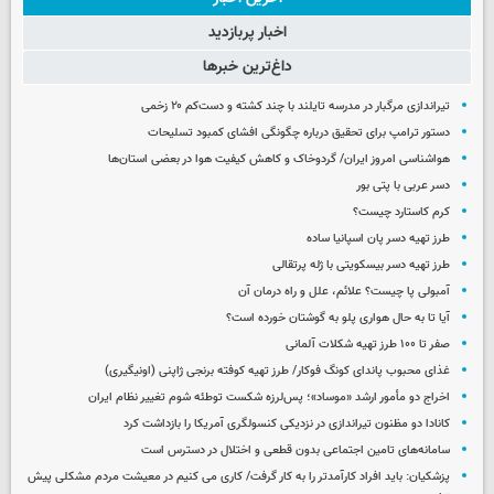
اخبار پربازدید
داغ‌ترین خبرها
تیراندازی مرگبار در مدرسه‌ تایلند با چند کشته و دست‌کم ۲۰ زخمی
دستور ترامپ برای تحقیق درباره چگونگی افشای کمبود تسلیحات
هواشناسی امروز ایران/ گردوخاک و کاهش کیفیت هوا در بعضی استان‌ها
دسر عربی با پتی بور
کرم کاستارد چیست؟
طرز تهیه دسر پان اسپانیا ساده
طرز تهیه دسر بیسکویتی با ژله پرتقالی
آمبولی پا چیست؟ علائم، علل و راه درمان آن
آیا تا به حال هواری پلو به گوشتان خورده است؟
صفر تا ۱۰۰ طرز تهیه شکلات آلمانی
غذای محبوب پاندای کونگ فوکار/ طرز تهیه کوفته برنجی ژاپنی (اونیگیری)
اخراج دو مأمور ارشد «موساد»؛ پس‌لرزه شکست توطئه شوم تغییر نظام ایران
کانادا دو مظنون تیراندازی در نزدیکی کنسولگری آمریکا را بازداشت کرد
سامانه‌های تامین اجتماعی بدون قطعی و اختلال در دسترس است
پزشکیان: باید افراد کارآمدتر را به کار گرفت/ کاری می کنیم در معیشت مردم مشکلی پیش