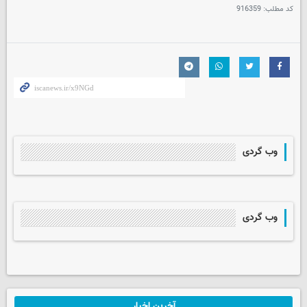
کد مطلب:
916359
وب گردی
وب گردی
آخرین اخبار