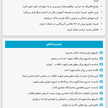
نیاید
پاسخ قالیباف به ترامپ: واقعیت‌ها را بپذیرید و به تعهدات خود عمل کنید
وزیر علوم: تجربه ایران در توسعه آموزش عالی در اختیار عراق قرار می‌گیرد
کریدورهای شمالی و جنوبی تنگه هرمز حذف می‌شوند
ضربه مغزی بیش از ۷۰۰ نظامی آمریکایی در حملات ایران
لفاظی جدید ترامپ علیه ایران
چندرسانه‌ای
تشییع پیکر زنده‌یاد «اکبر عبدی»
مراسم تشییع پیکر «قائد شهید امت» در مشهد
مراسم تشییع پیکر مطهر رهبر شهید انقلاب - تهران
اقامه نماز بر پیکر امام شهید امت
آیین وداع مردم با پیکر مطهر رهبر شهید انقلاب در مصلی امام خمینی (ره)
نشست خبری سخنگوی ستاد بزرگداشت عروج خونین رهبر شهید
نشست خبری هفتمین نمایشگاه مجازی کتاب
اجتماع خانواده دانشگاه آزاد اسلامی جهت بیعت با رهبر معظم انقلاب
تشییع پیکر شهیدان لاریجانی، سلیمانی و شهدای ناو دنا در تهران
راهپیمایی روز جهانی قدس در تهران