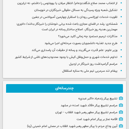
از انتخاب محمد صلاح شگفت‌زده‌ام/ انتظار میلان یا یوونتوس را داشتم، نه ترابزون
تشکیل شعبه ویژه رسیدگی به مسائل حقوقی خبرنگاران در خوزستان
تقویت خدمات اورژانسی رودان با استقرار چهارمین آمبولانس در جغین
شمشادی: رشد در فضای مجازی باعث شده برخی خودشان را خبرنگار بدانند/ دلاوری:
مهمترین هدیه‌ روز خبرنگار، اصلاح ساختار رسانه در ایران است
مذاکرات ترمیم دستمزد چه زمانی کلید می‌خورد؟
طرح جدید تغذیه دانشجویان بصورت مرحله‌ای اجرا می‌شود
وزیر علوم: علم قدرت می‌آفریند و رسانه از حقیقت آن پاسداری می‌کند
تداوم خدمات شهری و حمل‌ونقل کیش با وجود محدودیت‌های ناشی از شرایط کشور
مراسم گرامیداشت روز خبرنگار در اردبیل
پیغام تند سرمربی تیم ملی به ستاره استقلال
چندرسانه‌ای
تشییع پیکر زنده‌یاد «اکبر عبدی»
مراسم تشییع پیکر «قائد شهید امت» در مشهد
مراسم تشییع پیکر مطهر رهبر شهید انقلاب - تهران
اقامه نماز بر پیکر امام شهید امت
آیین وداع مردم با پیکر مطهر رهبر شهید انقلاب در مصلی امام خمینی (ره)