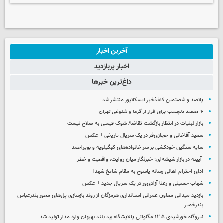
آخرین اخبار
اخبار پربازدید
داغ‌ترین خبرها
پانصد و شصتمین کاغذخبر ایسکانیوز منتشر شد
۴ مقصد دلچسب برای فرار از گرما و شلوغی تهران
بازار لبنیات در انتظار بازگشت تقاضا/ شوک قیمتی به صلاح نیست
سعید آقاخانی و حجازی‌فر در یک سریال تاریخی + عکس
سایه سنگین خودکشی بر سر خانواده‌های کهگیلویه و بویراحمد
آیینه در بازار شیشه‌ای؛ خبرنگار میان روایت، واقعیت و خطر
ادای احترام اهالی رسانه یاسوج به مقام شامخ شهدا
شهاب حسینی و رعنا آزادی‌ور در یک سریال جدید + عکس
بازدید میدانی معاون عمرانی استانداری هرمزگان از روند بازسازی پل‌های محور بندرعباس–
بندرخمیر
نیروگاه خورشیدی ۱۲.۵ مگاواتی پالایشگاه بید بلند بهبهان وارد مدار تولید شد