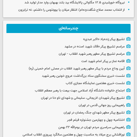
نیروگاه خورشیدی ۱۲.۵ مگاواتی پالایشگاه بید بلند بهبهان وارد مدار تولید شد
از انتخاب محمد صلاح شگفت‌زده‌ام/ انتظار میلان یا یوونتوس را داشتم، نه ترابزون
چندرسانه‌ای
تشییع پیکر زنده‌یاد «اکبر عبدی»
مراسم تشییع پیکر «قائد شهید امت» در مشهد
مراسم تشییع پیکر مطهر رهبر شهید انقلاب - تهران
اقامه نماز بر پیکر امام شهید امت
آیین وداع مردم با پیکر مطهر رهبر شهید انقلاب در مصلی امام خمینی (ره)
نشست خبری سخنگوی ستاد بزرگداشت عروج خونین رهبر شهید
نشست خبری هفتمین نمایشگاه مجازی کتاب
اجتماع خانواده دانشگاه آزاد اسلامی جهت بیعت با رهبر معظم انقلاب
تشییع پیکر شهیدان لاریجانی، سلیمانی و شهدای ناو دنا در تهران
راهپیمایی روز جهانی قدس در تهران
تشییع پیکر مطهر شهدای جنگ رمضان در تهران
اختتامیه چهل و چهارمین جشنواره فیلم فجر
راهپیمایی سراسری مردم تهران در یوم‌الله ۲۲ بهمن
نورافشانی برج میلاد به مناسبت چهل‌ و هفتمین سالگرد پیروزی انقلاب اسلامی