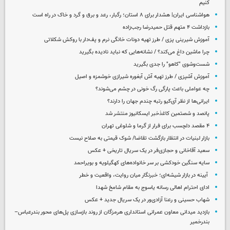
کنیم
هواشناسی ایران| هشدار برای ۸ استان؛ رگبار، رعد و برق و گرد و خاک در راه است
بازداشت ۴ متهم قتل حمیدرضا رجب‌زاده
آموزش شیرینی پزی / طرز تهیه دونات خانگی نرم و پف‌دار با روکش شکلاتی
چرا ماشین داغ می‌کند؟ / نشانه‌هایی که نباید نادیده بگیرید
شست‌وشوی "کاهو" را جدی بگیرید
آموزش آشپزی / طرز تهیه آش آبغوره شیرازی خوشمزه و اصیل
چه عواملی باعث پارگی رگ خونی در چشم می‌شوند؟
ایرانی‌ها از نظر آی‌کیو رتبه چندم جهان را دارند؟
پانصد و شصتمین کاغذخبر ایسکانیوز منتشر شد
۴ مقصد دلچسب برای فرار از گرما و شلوغی تهران
بازار لبنیات در انتظار بازگشت تقاضا/ شوک قیمتی به صلاح نیست
سعید آقاخانی و حجازی‌فر در یک سریال تاریخی + عکس
سایه سنگین خودکشی بر سر خانواده‌های کهگیلویه و بویراحمد
آیینه در بازار شیشه‌ای؛ خبرنگار میان روایت، واقعیت و خطر
ادای احترام اهالی رسانه یاسوج به مقام شامخ شهدا
شهاب حسینی و رعنا آزادی‌ور در یک سریال جدید + عکس
بازدید میدانی معاون عمرانی استانداری هرمزگان از روند بازسازی پل‌های محور بندرعباس–
بندرخمیر