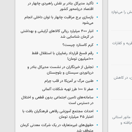
تأکید مدیرکل بنادر بر نقش راهبردی چابهار در
اقتصاد دریامحور کشور
 را می‌نوازد
بازسازی برج مراقبت چابهار با توان داخلی انجام
می‌شود
انبار ۴۰۰ میلیارد ریالی کالاهای آرایشی و بهداشتی
در کرمان شناسایی شد
خت فطریه و کفارات
کرم کاستارد چیست؟
رقم فسخ قرارداد رضاییان با استقلال فقط
۱۰۰میلیون تومان!
تجلیل از خبرنگاران در نشست مدیرکل بنادر و
دریانوردی سیستان و بلوچستان
ان، در کاهش
طنین مرگ بر آمریکا در قلب چرام
صفر تا ۱۰۰ طرز تهیه شکلات آلمانی
سامانه‌های تامین اجتماعی بدون قطعی و اختلال
در دسترس است
احداث مجتمع آموزشی رفاهی فرهنگیان بافت با
اعتبار ۴۵ میلیارد تومان
مانور استانی
افته و
حقوق‌های غیرمتعارف در یک شرکت معدنی کرمان
متوقف شد