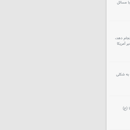
با مسائل
نجام دهد،
ر آمریکا
 به شکلی
 (ع)