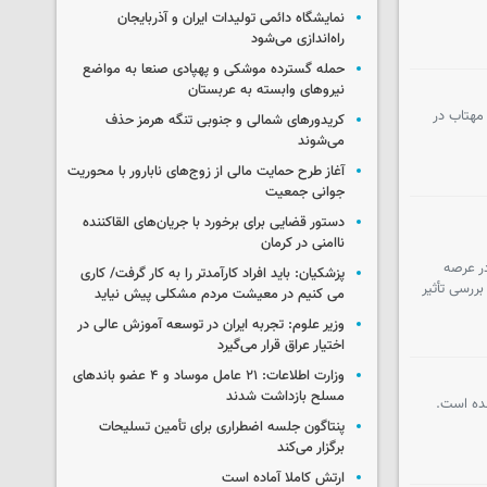
نمایشگاه دائمی تولیدات ایران و آذربایجان
راه‌اندازی می‌شود
حمله گسترده موشکی و پهپادی صنعا به مواضع
نیروهای وابسته به عربستان
 مهتاب در
کریدورهای شمالی و جنوبی تنگه هرمز حذف
می‌شوند
آغاز طرح حمایت مالی از زوج‌های نابارور با محوریت
جوانی جمعیت
دستور قضایی برای برخورد با جریان‌های القاکننده
ناامنی در کرمان
در عرصه
پزشکیان: باید افراد کارآمدتر را به کار گرفت/ کاری
ررسی تأثیر
می کنیم در معیشت مردم مشکلی پیش نیاید
وزیر علوم: تجربه ایران در توسعه آموزش عالی در
اختیار عراق قرار می‌گیرد
وزارت اطلاعات: ۲۱ عامل موساد و ۴ عضو باندهای
مسلح بازداشت شدند
شده است.
پنتاگون جلسه اضطراری برای تأمین تسلیحات
برگزار می‌کند
ارتش کاملا آماده است