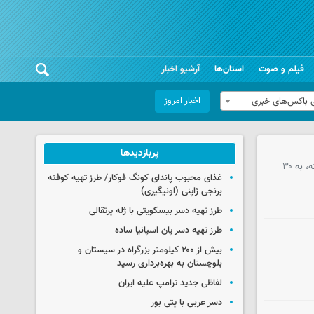
فیلم و صوت
استان‌ها
آرشیو اخبار
اخبار امروز
 باکس‌های خبری
پربازدیدها
ارتش رژیم صهیونیستی اذعان کرد شمار نظامیان کشته‌شده این رژیم از زمان ازسرگیری تجاوزات در جبهه لبنان در اوایل ماه مارس گذشته، به ۳۰
غذای محبوب پاندای کونگ فوکار/ طرز تهیه کوفته
برنجی ژاپنی (اونیگیری)
طرز تهیه دسر بیسکویتی با ژله پرتقالی
طرز تهیه دسر پان اسپانیا ساده
بیش از ۲۰۰ کیلومتر بزرگراه در سیستان و
بلوچستان به بهره‌برداری رسید
لفاظی جدید ترامپ علیه ایران
دسر عربی با پتی بور