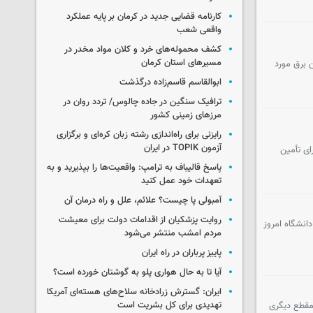
کارنامه قضایی جدید در کرمان بر پایه عملکرد
واقعی شعب
کشف محموله‌های خرد و کلان مواد مخدر در
مسیرهای استان کرمان
سیار مهمی در تأمین برق مورد
ابوالقاسم قاسم‌زاده درگذشت
ترافیک سنگین در جاده چالوس/ تردد روان در
مرزهای زمینی کشور
رایزنی برای راه‌اندازی رشته زبان کره‌ای و برگزاری
آزمون TOPIK در ایران
ای تأمین
پاسخ قالیباف به ترامپ: واقعیت‌ها را بپذیرید و به
تعهدات خود عمل کنید
آمبولی پا چیست؟ علائم، علل و راه درمان آن
روایت پزشکیان از اقدامات دولت برای معیشت
دانشگاه امروز
مردم امشب منتشر می‌شود
پاییز پرباران در راه ایران
آیا تا به حال هواری پلو به گوشتان خورده است؟
ایران: گسترش زرادخانه سلاح‌های هسته‌ای آمریکا
تهدیدی برای کل بشریت است
 مقطع دیگری