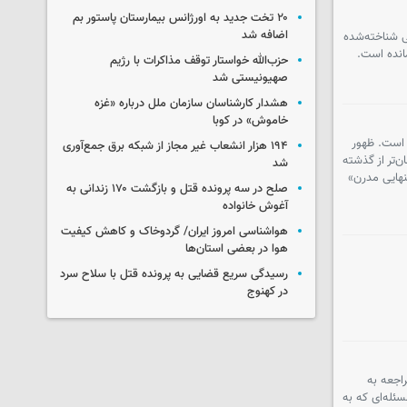
۲۰ تخت جدید به اورژانس بیمارستان پاستور بم
اضافه شد
ی شناخته‌شده
مانده است.
حزب‌الله خواستار توقف مذاکرات با رژیم
صهیونیستی شد
هشدار کارشناسان سازمان ملل درباره «غزه‌
خاموش» در کوبا
ط است. ظهور
۱۹۴ هزار انشعاب غیر مجاز از شبکه برق جمع‌آوری
ن‌تر از گذشته
شد
تنهایی مدرن»
صلح در سه پرونده قتل و بازگشت ۱۷۰ زندانی به
آغوش خانواده
هواشناسی امروز ایران/ گردوخاک و کاهش کیفیت
هوا در بعضی استان‌ها
رسیدگی سریع قضایی به پرونده قتل با سلاح سرد
در کهنوج
اجعه به
ئله‌ای که به