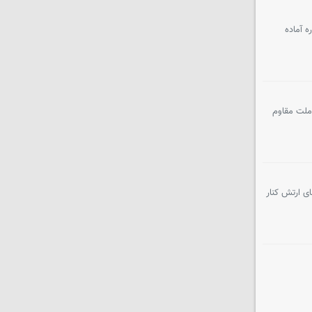
رزشی ولی‌عصر (عج) این شهرستان پس از ۷ سال دوباره آماده
 ملت مقاوم
ای ارتش کنار