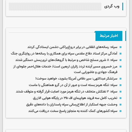
وب گردی
اخبار مرتبط
سپاه: رسانه‌های انقلابی در برابر دروغ‌پراکنی دشمن ایستادگی کردند
آمادگی مرکز اسناد دفاع مقدس سپاه برای همکاری با رسانه‌ها در روایتگری جنگ
سپاه: ۸ شرور مسلح شاخص و مرتبط با گروهک‌های تروریستی دستگیر شدند
مرز خسروی مسیر آینده تردد زائران اربعین است/ خدمات هلال‌احمر جلوه‌ای از
فرهنگ جهادی و عاشورایی است
سرلشکر عبداللهی: سپر دفاعی آمریکا بشوید، خواهید سوخت!
سپاه: تنگه هرمز بسته است و عبور از آن در گرو هماهنگی با ماست
سپاه: ۲ نفتکش متخلف در تنگه هرمز مورد اصابت قرار گرفته و متوقف شدند
تخریب کامل سه فروند هواپیمای اف ۳۵ در پایگاه هوایی الازرق
وحشت جبهه استکبار از اطلاع‌رسانی سپاه پاسداران با داده‌های دقیق
سپاه:کشورهای کمک کننده به متجاوز پاسخ سخت دریافت می‌کنند