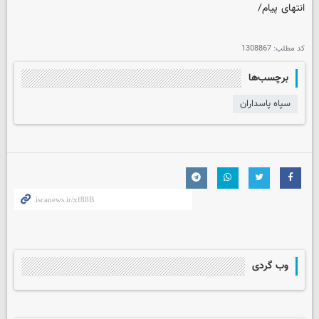
انتهای پیام/
کد مطلب:
1308867
برچسب‌ها
سپاه پاسداران
وب گردی