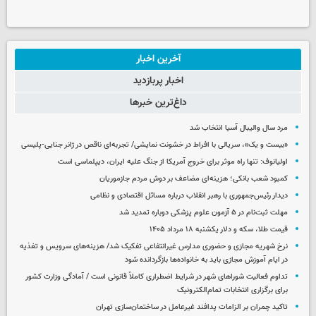
آخرین اخبار
اخبار پربازدید
داغ‌ترین خبرها
مرد سال والیبال آسیا انتخاب شد
«بیست و یک»، سریالی با افراط در خشونت نمایشی/ تجربه‌ای ناقص در ژانر جنایی-پلیسی
اولیانوف: تنها راه موثر برای خروج آمریکا از جنگ علیه ایران، دیپلماسی است
کمبود شعب بانکی؛ هزینه‌ای مضاعف بر دوش مردم جازموریان
دیدار رئیس‌جمهوری با رهبر انقلاب درباره مسائل اقتصادی و نظامی
مهلت ثبت‌نام در ۵ آزمون علوم پزشکی دوباره تمدید شد
قیمت طلا، سکه و دلار یکشنبه ۱۸ مرداد ۱۴۰۵
نرخ شهریه مجازی و حضوری مدارس غیرانتفاعی تفکیک شد/ هزینه‌های سرویس و تغذیه
در ایام آموزش مجازی باید به خانواده‌ها بازگردانده شود
تداوم فعالیت شوراهای شهر در شرایط اضطراری کاملاً قانونی است / آمادگی وزارت کشور
برای برگزاری انتخابات تمام‌الکترونیک
تاکید چمران بر الزامات پدافند غیرعامل در ساختمان‌سازی تهران