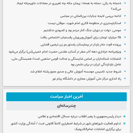
«حمله به یکی، حمله به همه»؛ پیمان مکه چه تغییری در معادلات خاورمیانه ایجاد
می‌کند؟
ادامه بررسی لایحه جنایات بین‌المللی در مجلس
استکبارستیزی در منظومه فکری امام شهید، موقتی نیست
مومنی: دولت در دوران جنگ کنار مردم بود و کمبودی نداشتیم
۲۵ میلیارد تومان برای آموزش‌وپرورش رفسنجان اختصاص یافت
پرونده فوت مادر باردار در بیمارستان پاستور بم زیر ذره‌بین قضایی
ویژه‌برنامه عزاداری دهه آخر صفر در آستان مقدس حضرت امام خمینی(س) برگزار می‌شود
انتصابات استانداران بر اساس شایستگی و عدالت قومی-مذهبی است/ همبستگی ملی،
عامل بازدارندگی ایران در برابر دشمن بود
شروط جدید تاسیس موسسه آموزش عالی و صدور مجوز رشته اعلام شد
راه اندازی مرکز ملی آموزش مجازی در دانشگاه پیام نور
آخرین اخبار سیاست
چندرسانه‌ای
دیدار رئیس‌جمهوری با رهبر انقلاب درباره مسائل اقتصادی و نظامی
تداوم فعالیت شوراهای شهر در شرایط اضطراری کاملاً قانونی است / آمادگی وزارت کشور
برای برگزاری انتخابات تمام‌الکترونیک