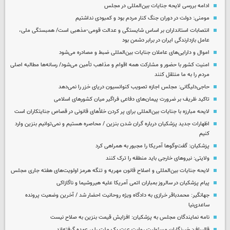
ادامه بررسی لایحه جنایات بین‌المللی در مجلس
مومنی: دولت در دوران جنگ کنار مردم بود و کمبودی نداشتیم
انتصابات استانداران بر اساس شایستگی و عدالت قومی-مذهبی است/ همبستگی ملی،
عامل بازدارندگی ایران در برابر دشمن بود
اموال و دارایی‌های عاملان جنایات بین‌المللی ضبط و مصادره می‌شود
امنیت کشور با حضور و مشارکت همه اقوام و مذاهب تأمین می‌شود/ رسانه‌ها مطالبه اصلی
مردم را به ما منتقل کنند
حاجی‌دلیگانی: مجلس اجازه تصویب کنوانسیون دریای خزر را نمی‌دهد
تاکید ظریف بر ضرورت پیمان‌های دفاعی فراگیر میان کشورهای اسلامی
لایحه مبارزه با جنایات بین‌المللی برای پر کردن خلأهای قانونی در قصاص جنایتکاران است
اظهارات جدید پزشکیان درباره گران شدن بنزین / محاصره هستیم و نمی‌توانیم بنزین وارد
کنیم
پزشکیان: گفت‌وگوها آمریکا را مجبور به همراهی کرد
ولایتی: نیروهای خارجی باید منطقه را ترک کنند
لایحه جنایات بین‌المللی و اصلاح قانون مهریه و تنگه هرمز اولویت‌های هفته جاری مجلس
پیام پزشکیان در سالروز بمباران اتمی آمریکا علیه هیروشیما و ناگازاکی
جهانگیر: محمدباقر خرازی به دادگاه ویژه روحانیت احضار شد / آخرین وضعیت پرونده
ساعدی‌نیا
نامه نمایندگان مجلس به پزشکیان: افزایش قیمت بنزین به صلاح نیست
قالیباف: خبرنگاران مسئولیت روایت عزت یک ملت را بر عهده گرفته‌اند