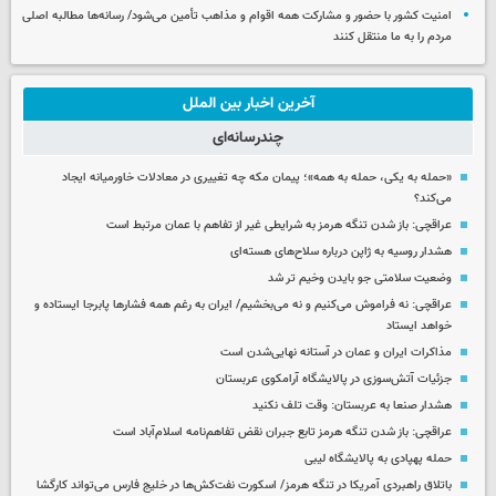
امنیت کشور با حضور و مشارکت همه اقوام و مذاهب تأمین می‌شود/ رسانه‌ها مطالبه اصلی
مردم را به ما منتقل کنند
آخرین اخبار بین الملل
چندرسانه‌ای
«حمله به یکی، حمله به همه»؛ پیمان مکه چه تغییری در معادلات خاورمیانه ایجاد
می‌کند؟
عراقچی: باز شدن تنگه هرمز به شرایطی غیر از تفاهم با عمان مرتبط است
هشدار روسیه به ژاپن درباره سلاح‌های هسته‌ای
وضعیت سلامتی جو بایدن وخیم تر شد
عراقچی: نه فراموش می‌کنیم و نه می‌بخشیم/ ایران به رغم همه فشارها پابرجا ایستاده و
خواهد ایستاد
مذاکرات ایران و عمان در آستانه نهایی‌شدن است
جزئیات آتش‌سوزی در پالایشگاه آرامکوی عربستان
هشدار صنعا به عربستان: وقت تلف نکنید
عراقچی: باز شدن تنگه هرمز تابع جبران نقض تفاهم‌نامه اسلام‌آباد است
حمله پهپادی به پالایشگاه لیبی
باتلاق راهبردی آمریکا در تنگه هرمز/ اسکورت نفت‌کش‌ها در خلیج فارس می‌تواند کارگشا