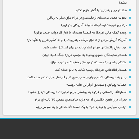
باشد؟
هشدار چین به ژاپن: با آتش بازی نکنید
دعوت مجدد عربستان از نخست‌وزیر عراق برای سفر به ریاض
برکناری غیرمنتظره فرمانده ارشد آمریکایی در اروپا
وعده کمک مالی آمریکا به کلمبیا همزمان با آغاز کار دولت جدید بوگوتا
آمریکا فروش بیش از ۵ هزار موشک پاتریوت به چند کشور عربی را تائید کرد
وزیر دفاع پاکستان: جهان اسلام باید در برابر اسرائیل متحد شود
هشدار نمایندگان جمهوری‌خواه به ترامپ درباره جنگ علیه ایران
متلاشی شدن یک هسته تروریستی خطرناک در غرب عراق
هشدار اطلاعاتی آمریکا: روسیه شاید به ناتو حمله کند
یمن به عربستان: تمام جهان را هم بسیج کنی فایده‌ای برایت نخواهد داشت
حملات پهپادی و شهپادی اوکراین علیه روسیه
انصارالله: پاکستان و ترکیه به پوششی برای تجاوزات عربستان تبدیل نشوند
بحران در راه‌آهن انگلیس ادامه دارد؛ پیامدهای قطعی 90 ثانیه‌ای برق
ترامپ سوئیس را تهدید کرد؛ با یک امضا اقتصادتان را به هم می‌ریزم