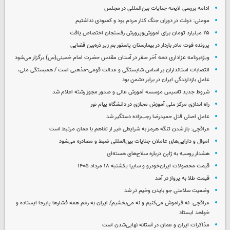
ادامه بررسی لایحه جنایات بین‌المللی در مجلس
مومنی: دولت در دوران جنگ کنار مردم بود و کمبودی نداشتیم
۲۵ میلیارد تومان برای آموزش‌وپرورش رفسنجان اختصاص یافت
پرونده فوت مادر باردار در بیمارستان پاستور بم زیر ذره‌بین قضایی
ویژه‌برنامه عزاداری دهه آخر صفر در آستان مقدس حضرت امام خمینی(س) برگزار می‌شود
انتصابات استانداران بر اساس شایستگی و عدالت قومی-مذهبی است / همبستگی ملی،
عامل بازدارندگی ایران در برابر دشمن بود
شروط جدید تاسیس موسسه آموزش عالی و صدور مجوز رشته اعلام شد
راه اندازی مرکز ملی آموزش مجازی در دانشگاه پیام نور
عامل اصلی قتل حمیدرضا رجب‌زاده دستگیر شد
عراقچی: باز شدن تنگه هرمز به شرایطی غیر از تفاهم با عمان مرتبط است
اموال و دارایی‌های عاملان جنایات بین‌المللی ضبط و مصادره می‌شود
هشدار روسیه به ژاپن درباره سلاح‌های هسته‌ای
قیمت محصولات ایران‌خودرو و سایپا یکشنبه ۱۸ مرداد ۱۴۰۵
قیمت طلا به پرواز در آمد
وضعیت سلامتی جو بایدن وخیم تر شد
عراقچی: نه فراموش می‌کنیم و نه می‌بخشیم/ ایران به رغم همه فشارها پابرجا ایستاده و
خواهد ایستاد
مذاکرات ایران و عمان در آستانه نهایی‌شدن است