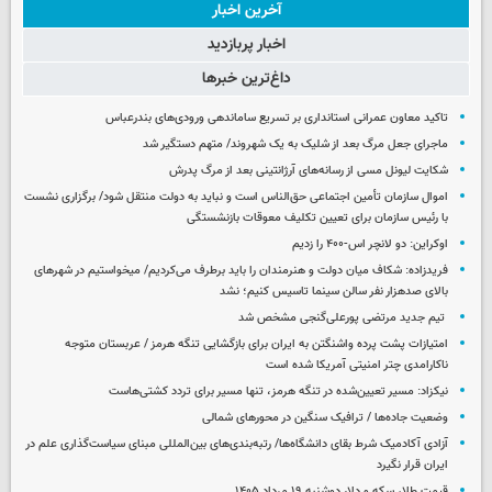
آخرین اخبار
اخبار پربازدید
داغ‌ترین خبرها
تاکید معاون عمرانی استانداری بر تسریع ساماندهی ورودی‌های بندرعباس
ماجرای جعل مرگ بعد از شلیک به یک شهروند/ متهم دستگیر شد
شکایت لیونل مسی از رسانه‌های آرژانتینی بعد از مرگ پدرش
اموال سازمان تأمین اجتماعی حق‌الناس است و نباید به دولت منتقل شود/ برگزاری نشست
با رئیس سازمان برای تعیین تکلیف معوقات بازنشستگی
اوکراین: دو لانچر اس-۴۰۰ را زدیم
فریدزاده: شکاف میان دولت و هنرمندان را باید برطرف می‌کردیم/ میخواستیم در شهرهای
بالای صدهزار نفر سالن سینما تاسیس کنیم؛ نشد
تیم جدید مرتضی پورعلی‌گنجی مشخص شد
امتیازات پشت پرده واشنگتن به ایران برای بازگشایی تنگه هرمز / عربستان متوجه
ناکارامدی چتر امنیتی آمریکا شده است
نیکزاد: مسیر تعیین‌شده در تنگه هرمز، تنها مسیر برای تردد کشتی‌هاست
وضعیت جاده‌ها / ترافیک سنگین در محورهای شمالی
آزادی آکادمیک شرط بقای دانشگاه‌ها/ رتبه‌بندی‌های بین‌المللی مبنای سیاست‌گذاری علم در
ایران قرار نگیرد
قیمت طلا، سکه و دلار دوشنبه ۱۹ مرداد ۱۴۰۵