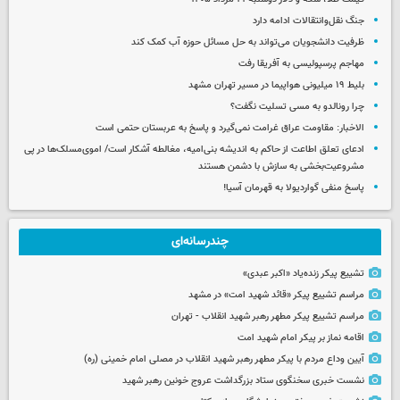
جنگ نقل‌وانتقالات ادامه دارد
ظرفیت دانشجویان می‌تواند به حل مسائل حوزه آب کمک کند
مهاجم پرسپولیسی به آفریقا رفت
بلیط ۱۹ میلیونی هواپیما در مسیر تهران مشهد
چرا رونالدو به مسی تسلیت نگفت؟
الاخبار: مقاومت عراق غرامت نمی‌گیرد و پاسخ به عربستان حتمی است
ادعای تعلق اطاعت از حاکم به اندیشه بنی‌امیه، مغالطه آشکار است/ اموی‌مسلک‌ها در پی
مشروعیت‌بخشی به سازش با دشمن هستند
پاسخ منفی گواردیولا به قهرمان آسیا!
چندرسانه‌ای
تشییع پیکر زنده‌یاد «اکبر عبدی»
مراسم تشییع پیکر «قائد شهید امت» در مشهد
مراسم تشییع پیکر مطهر رهبر شهید انقلاب - تهران
اقامه نماز بر پیکر امام شهید امت
آیین وداع مردم با پیکر مطهر رهبر شهید انقلاب در مصلی امام خمینی (ره)
نشست خبری سخنگوی ستاد بزرگداشت عروج خونین رهبر شهید