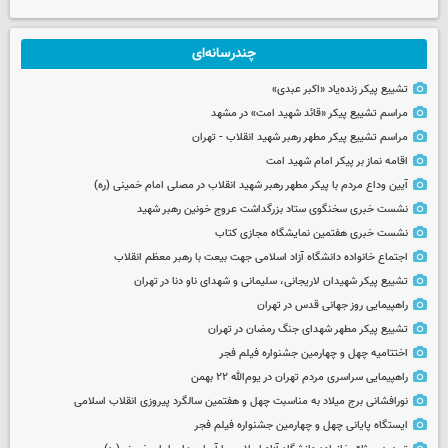
چندرسانه‌ای
تشییع پیکر زنده‌یاد «اکبر عبدی»
مراسم تشییع پیکر «قائد شهید امت» در مشهد
مراسم تشییع پیکر مطهر رهبر شهید انقلاب - تهران
اقامه نماز بر پیکر امام شهید امت
آیین وداع مردم با پیکر مطهر رهبر شهید انقلاب در مصلی امام خمینی (ره)
نشست خبری سخنگوی ستاد بزرگداشت عروج خونین رهبر شهید
نشست خبری هفتمین نمایشگاه مجازی کتاب
اجتماع خانواده دانشگاه آزاد اسلامی جهت بیعت با رهبر معظم انقلاب
تشییع پیکر شهیدان لاریجانی، سلیمانی و شهدای ناو دنا در تهران
راهپیمایی روز جهانی قدس در تهران
تشییع پیکر مطهر شهدای جنگ رمضان در تهران
اختتامیه چهل و چهارمین جشنواره فیلم فجر
راهپیمایی سراسری مردم تهران در یوم‌الله ۲۲ بهمن
نورافشانی برج میلاد به مناسبت چهل‌ و هفتمین سالگرد پیروزی انقلاب اسلامی
ایستگاه پایانی چهل و چهارمین جشنواره فیلم فجر