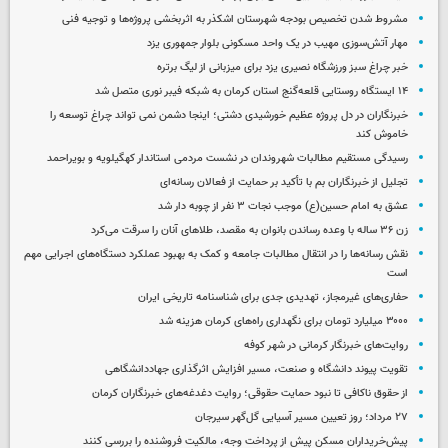
مشروط شدن تخصیص بودجه شهرستان اشکذر به اثربخشی پروژه‌ها و توجیه فنی
مهار آتش‌سوزی مهیب در یک واحد مسکونی بلوار جمهوری یزد
خبر چراغ سبز ورزشگاه نصیری یزد برای میزبانی از لیگ برتره
۱۴ ایستگاه روستایی قلعه‌گنج استان کرمان به شبکه فیبر نوری متصل شد
خبرنگاران در دل پروژه عظیم خورشیدی دشتی؛ اینجا دشمن نمی‌ تواند چراغ توسعه را
خاموش کند
رسیدگی مستقیم مطالبات شهروندان در نشست مردمی استاندار کهگیلویه و بویراحمد
تجلیل از خبرنگاران بم با تأکید بر حمایت از فعالان رسانه‌ای
عشق به امام حسین(ع) موجب نجات ۳ نفر از چوبه دار شد
زن ۳۶ ساله با وعده رساندن بانوان به مقصد، طلاهای آنان را سرقت می‌کرد
نقش رسانه‌ها را در انتقال مطالبات جامعه و کمک به بهبود عملکرد دستگاه‌های اجرایی مهم
است
حفاری‌های غیرمجاز، تهدیدی جدی برای شناسنامه تاریخی ایران
۳۰۰۰ میلیارد تومان برای نگهداری راه‌های کرمان هزینه شد
روایت‌های خبرنگار کرمانی در شهر کوفه
تقویت پیوند دانشگاه و صنعت، مسیر افزایش اثرگذاری جهاددانشگاهی
از حقوق ناکافی تا نبود حمایت حقوقی؛ روایت دغدغه‌های خبرنگاران کرمان
۲۷ مرداد؛ روز تعیین مسیر آسیایی گل‌گهر سیرجان
پیش‌خریداران مسکن پیش از پرداخت وجه، مالکیت فروشنده را بررسی کنند