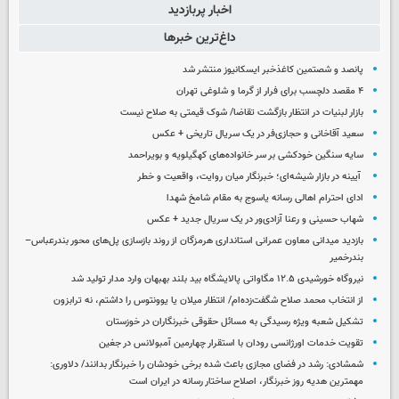
اخبار پربازدید
داغ‌ترین خبرها
پانصد و شصتمین کاغذخبر ایسکانیوز منتشر شد
۴ مقصد دلچسب برای فرار از گرما و شلوغی تهران
بازار لبنیات در انتظار بازگشت تقاضا/ شوک قیمتی به صلاح نیست
سعید آقاخانی و حجازی‌فر در یک سریال تاریخی + عکس
سایه سنگین خودکشی بر سر خانواده‌های کهگیلویه و بویراحمد
آیینه در بازار شیشه‌ای؛ خبرنگار میان روایت، واقعیت و خطر
ادای احترام اهالی رسانه یاسوج به مقام شامخ شهدا
شهاب حسینی و رعنا آزادی‌ور در یک سریال جدید + عکس
بازدید میدانی معاون عمرانی استانداری هرمزگان از روند بازسازی پل‌های محور بندرعباس–
بندرخمیر
نیروگاه خورشیدی ۱۲.۵ مگاواتی پالایشگاه بید بلند بهبهان وارد مدار تولید شد
از انتخاب محمد صلاح شگفت‌زده‌ام/ انتظار میلان یا یوونتوس را داشتم، نه ترابزون
تشکیل شعبه ویژه رسیدگی به مسائل حقوقی خبرنگاران در خوزستان
تقویت خدمات اورژانسی رودان با استقرار چهارمین آمبولانس در جغین
شمشادی: رشد در فضای مجازی باعث شده برخی خودشان را خبرنگار بدانند/ دلاوری:
مهمترین هدیه‌ روز خبرنگار، اصلاح ساختار رسانه در ایران است