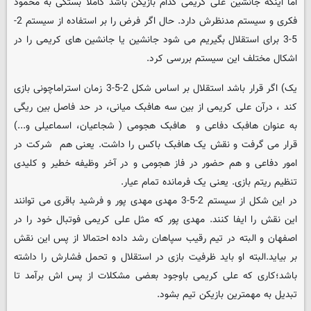
اما اینکه جانشین علی کریمی کدام بازیکن باشد کاملا بستگی به محمود
فکری و سیستم مدنظرش دارد. حال اگر فرض را بر استفاده از سیستم 2-
5-3 برای استقلال بگیریم می شود جانشین یا جانشین های کریمی را در
اشکال مختلف این سیستم بررسی کرد.
یک) اگر قرار باشد استقلال بر اساس شکل 2-5-3 زمان استراماچونی بازی
کند ، درآن علی کریمی از بین سه هافبک میانی، در حد فاصل بین ریگی
به عنوان هافبک دفاعی و هافبک هجومی ( شجاعیان، اسماعیلی و...)
قرار می گرفت و نقش یک هافبک باکس را داشت. یعنی هم شرکت در
امور دفاعی و هم حضور در فاز هجومی و در آخر وظیفه خطیر و کلیدی
تنظیم ریتم بازی. یعنی یک فرمانده تمام عیار.
در این شکل از سیستم 2-5-3 مهدی مهدی پور و فرشید باقری می توانند
این نقش را ایفا کنند. مهدی پور که مثل علی کریمی فوتبال خود را در
اصفهان و البته در تیم رقیب سپاهان رشد داده احتمالا از پس این نقش
بر بیاید.البته او باید ظرفیت بازی در استقلال و تحمل فشارش را داشته
باشد؛کاری که علی کریمی باوجود بعضی مشکلات از پس اش برآمد تا
تبدیل به مهمترین بازیکن تیم بشود.