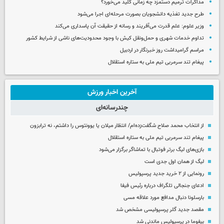
مذاکرات ترمیم دستمزد چه زمانی کلید می‌خورد؟
طرح جدید تغذیه دانشجویان بصورت مرحله‌ای اجرا می‌شود
وزیر علوم: علم قدرت می‌آفریند و رسانه از حقیقت آن پاسداری می‌کند
تداوم خدمات شهری و حمل‌ونقل کیش با وجود محدودیت‌های ناشی از شرایط کشور
مراسم گرامیداشت روز خبرنگار در اردبیل
پیغام تند سرمربی تیم ملی به ستاره استقلال
آخرین اخبار ورزش
چندرسانه‌ای
از انتخاب محمد صلاح شگفت‌زده‌ام/ انتظار میلان یا یوونتوس را داشتم، نه ترابزون
پیغام تند سرمربی تیم ملی به ستاره استقلال
بازی‌های لیگ برتر فوتبال با تماشاگر برگزار می‌شود
لیگ از همان اول جدی است
رونمایی از ۲ خرید جدید پرسپولیس
ادعای جنجالی تلگراف درباره رئیس فیفا
بارسلونا دنبال مدافع مورد علاقه مسی
مقصد جدید گلر پرسپولیسی مشخص شد
بیفوما در پرسپولیس ماندنی شد