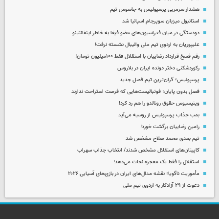
هشدار سرمربی پرسپولیس به جاسوس تیم
استانبول میزبان سوپرجام اسپانیا شد
دودستگی در میان فدراسیون‌های عضو فیفا به خاطر اینفانتینو
علیپوریان به اردوی تیم ملی والیبال نشسته نرفت!
رقم فسخ قرارداد رضاییان با استقلال فقط ۱۰۰میلیون تومان!
رکوردشکنی دختر دونده ایران در بلاروس
پرسپولیس؛ گران‌ترین تیم فصل جدید
فصل بدون پایان؛ فوتبالیست‌هایی که فرصت استراحت ندارند
وینیسیوس حقوق رونالدو را هم رد کرد!
بمب جذاب پرسپولیس از روسیه می‌آید
رامین رضاییان برگشت خورد!
تیم بعدی محمد صلاح مشخص شد
کاپیتان‌های استقلال مشخص شدند/ انتخاب جذاب سهراب
استقلال را فقط یک معجزه نجات می‌دهد!
مأموریت ناگویا؛ نقشه مدال‌های ایران در بازی‌های آسیایی ۲۰۲۶
دعوت از ۲۹ آزادکار به اردوی تیم ملی